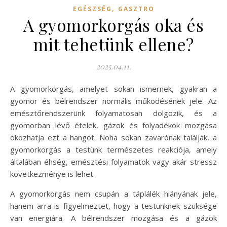
,
EGÉSZSÉG
GASZTRO
A gyomorkorgás oka és
mit tehetünk ellene?
2025.04.11.
A gyomorkorgás, amelyet sokan ismernek, gyakran a
gyomor és bélrendszer normális működésének jele. Az
emésztőrendszerünk folyamatosan dolgozik, és a
gyomorban lévő ételek, gázok és folyadékok mozgása
okozhatja ezt a hangot. Noha sokan zavarónak találják, a
gyomorkorgás a testünk természetes reakciója, amely
általában éhség, emésztési folyamatok vagy akár stressz
következménye is lehet.
A gyomorkorgás nem csupán a táplálék hiányának jele,
hanem arra is figyelmeztet, hogy a testünknek szüksége
van energiára. A bélrendszer mozgása és a gázok