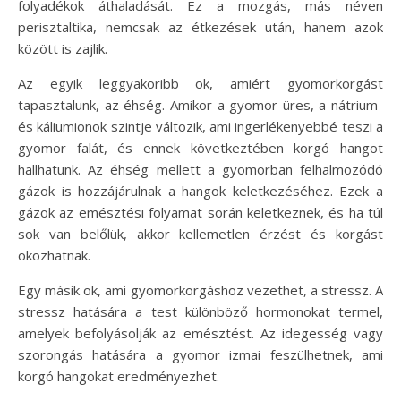
folyadékok áthaladását. Ez a mozgás, más néven
perisztaltika, nemcsak az étkezések után, hanem azok
között is zajlik.
Az egyik leggyakoribb ok, amiért gyomorkorgást
tapasztalunk, az éhség. Amikor a gyomor üres, a nátrium-
és káliumionok szintje változik, ami ingerlékenyebbé teszi a
gyomor falát, és ennek következtében korgó hangot
hallhatunk. Az éhség mellett a gyomorban felhalmozódó
gázok is hozzájárulnak a hangok keletkezéséhez. Ezek a
gázok az emésztési folyamat során keletkeznek, és ha túl
sok van belőlük, akkor kellemetlen érzést és korgást
okozhatnak.
Egy másik ok, ami gyomorkorgáshoz vezethet, a stressz. A
stressz hatására a test különböző hormonokat termel,
amelyek befolyásolják az emésztést. Az idegesség vagy
szorongás hatására a gyomor izmai feszülhetnek, ami
korgó hangokat eredményezhet.