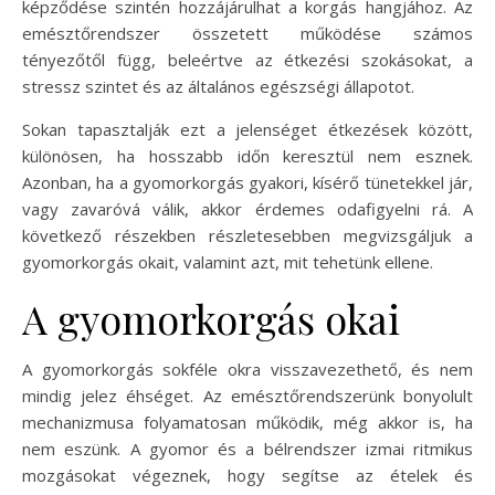
képződése szintén hozzájárulhat a korgás hangjához. Az
emésztőrendszer összetett működése számos
tényezőtől függ, beleértve az étkezési szokásokat, a
stressz szintet és az általános egészségi állapotot.
Sokan tapasztalják ezt a jelenséget étkezések között,
különösen, ha hosszabb időn keresztül nem esznek.
Azonban, ha a gyomorkorgás gyakori, kísérő tünetekkel jár,
vagy zavaróvá válik, akkor érdemes odafigyelni rá. A
következő részekben részletesebben megvizsgáljuk a
gyomorkorgás okait, valamint azt, mit tehetünk ellene.
A gyomorkorgás okai
A gyomorkorgás sokféle okra visszavezethető, és nem
mindig jelez éhséget. Az emésztőrendszerünk bonyolult
mechanizmusa folyamatosan működik, még akkor is, ha
nem eszünk. A gyomor és a bélrendszer izmai ritmikus
mozgásokat végeznek, hogy segítse az ételek és