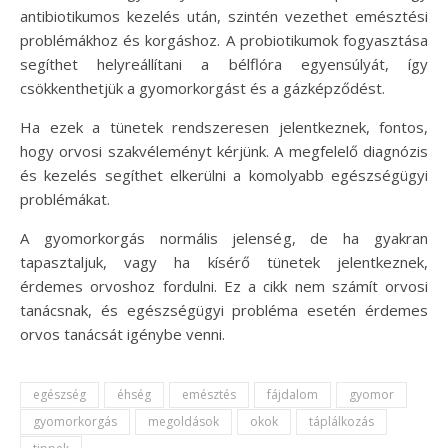
antibiotikumos kezelés után, szintén vezethet emésztési
problémákhoz és korgáshoz. A probiotikumok fogyasztása
segíthet helyreállítani a bélflóra egyensúlyát, így
csökkenthetjük a gyomorkorgást és a gázképződést.
Ha ezek a tünetek rendszeresen jelentkeznek, fontos,
hogy orvosi szakvéleményt kérjünk. A megfelelő diagnózis
és kezelés segíthet elkerülni a komolyabb egészségügyi
problémákat.
A gyomorkorgás normális jelenség, de ha gyakran
tapasztaljuk, vagy ha kísérő tünetek jelentkeznek,
érdemes orvoshoz fordulni. Ez a cikk nem számít orvosi
tanácsnak, és egészségügyi probléma esetén érdemes
orvos tanácsát igénybe venni.
egészség
éhség
emésztés
fájdalom
gyomor
gyomorkorgás
megoldások
okok
táplálkozás