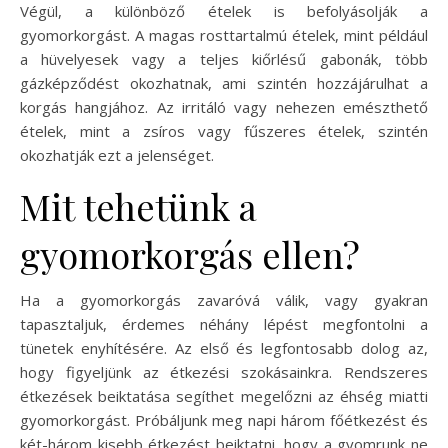
Végül, a különböző ételek is befolyásolják a
gyomorkorgást. A magas rosttartalmú ételek, mint például
a hüvelyesek vagy a teljes kiőrlésű gabonák, több
gázképződést okozhatnak, ami szintén hozzájárulhat a
korgás hangjához. Az irritáló vagy nehezen emészthető
ételek, mint a zsíros vagy fűszeres ételek, szintén
okozhatják ezt a jelenséget.
Mit tehetünk a
gyomorkorgás ellen?
Ha a gyomorkorgás zavaróvá válik, vagy gyakran
tapasztaljuk, érdemes néhány lépést megfontolni a
tünetek enyhítésére. Az első és legfontosabb dolog az,
hogy figyeljünk az étkezési szokásainkra. Rendszeres
étkezések beiktatása segíthet megelőzni az éhség miatti
gyomorkorgást. Próbáljunk meg napi három főétkezést és
két-három kisebb étkezést beiktatni, hogy a gyomrunk ne