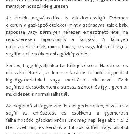
maradjon hosszú ideig üresen.
Az ételek megválasztása is kulcsfontosságú. Érdemes
elkerülni a gázképző ételeket, mint a szénsavas italok, bab,
káposzta vagy bármilyen nehezen emészthető étel, ha
rendszeresen tapasztaljuk a korgást. A könnyen
emészthető ételek, mint a banán, rizs vagy főtt zöldségek,
segíthetnek csökkenteni a gázképződést.
Fontos, hogy figyeljünk a testünk jelzéseire. Ha stresszes
időszakot élünk át, érdemes relaxációs technikákat, például
légzőgyakorlatokat vagy meditációt alkalmazni. Ezek
segíthetnek csökkenteni a stressz szintet, és így a gyomor
működését is normalizálhatják.
Az elegendő vízfogyasztás is elengedhetetlen, mivel a víz
segíti az emésztést és csökkenti a gyomorban
felhalmozódó gázokat. Próbáljunk meg napi legalább 1,5-2
liter vizet inni, és kerüljük a túl sok koffein vagy alkohol