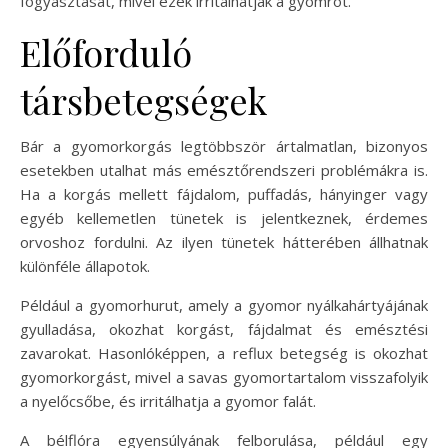
fogyasztását, mivel ezek irritálhatják a gyomrot.
Előforduló
társbetegségek
Bár a gyomorkorgás legtöbbször ártalmatlan, bizonyos
esetekben utalhat más emésztőrendszeri problémákra is.
Ha a korgás mellett fájdalom, puffadás, hányinger vagy
egyéb kellemetlen tünetek is jelentkeznek, érdemes
orvoshoz fordulni. Az ilyen tünetek hátterében állhatnak
különféle állapotok.
Például a gyomorhurut, amely a gyomor nyálkahártyájának
gyulladása, okozhat korgást, fájdalmat és emésztési
zavarokat. Hasonlóképpen, a reflux betegség is okozhat
gyomorkorgást, mivel a savas gyomortartalom visszafolyik
a nyelőcsőbe, és irritálhatja a gyomor falát.
A bélflóra egyensúlyának felborulása, például egy