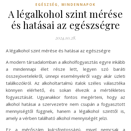
,
EGÉSZSÉG
MINDENNAPOK
A légalkohol szint mérése
és hatásai az egészségre
2024.10.28.
A légalkohol szint mérése és hatásai az egészségre
A modern társadalomban a alkoholfogyasztás egyre inkább
a mindennapi élet része lett, legyen szó baráti
összejövetelekről, ünnepi eseményekről vagy akár üzleti
találkozókról. Az alkoholtartalmú italok széles választéka
könnyen elérhető, és sokan élvezik a mértékletes
fogyasztását. Ugyanakkor fontos megérteni, hogy az
alkohol hatásai a szervezetre nem csupán a fogyasztott
mennyiségtől függnek, hanem a légalkohol szinttől is,
amely a vérben található alkohol mennyiségét jelzi.
Ez a mérőszám kulcsfontosságú, mivel nemcsak a