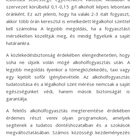
szervezet körülbelül 0,1-0,15 g/l alkoholt képes lebontani
óránként. Ez azt jelenti, hogy ha valaki 2-3 italt fogyaszt,
akkor több órán keresztül is emelkedett légalkohol szinttel
kell számolnia. A legjobb megoldás, ha a fogyasztást
mérsékelten közelítjük meg, és mindig figyelünk a saját
határainkra.
A közlekedésbiztonság érdekében elengedhetetlen, hogy
soha ne üljünk volán mögé alkoholfogyasztás után. A
legjobb megoldás ilyenkor a tömegközlekedés, taxi vagy
egy kijelölt sofőr igénybevétele. Az alkoholfogyasztás
tudatosítása és a légalkohol szint mérése nemcsak a saját
egészségünket védi, hanem mások biztonságát is
garantálja.
A felelős alkoholfogyasztás megteremtése érdekében
érdemes részt venni olyan programokon, amelyek
segítenek a tudatos döntéshozatalban és a szokások
megváltoztatásában. Számos közösségi kezdeményezés