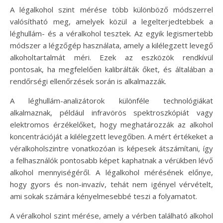
A légalkohol szint mérése több különböző módszerrel
valósítható meg, amelyek közül a legelterjedtebbek a
léghullám- és a véralkohol tesztek. Az egyik legismertebb
módszer a légzőgép használata, amely a kilélegzett levegő
alkoholtartalmát méri. Ezek az eszközök rendkívül
pontosak, ha megfelelően kalibrálták őket, és általában a
rendőrségi ellenőrzések során is alkalmazzák.
A léghullám-analizátorok különféle technológiákat
alkalmaznak, például infravörös spektroszkópiát vagy
elektromos érzékelőket, hogy meghatározzák az alkohol
koncentrációját a kilélegzett levegőben. A mért értékeket a
véralkoholszintre vonatkozóan is képesek átszámítani, így
a felhasználók pontosabb képet kaphatnak a vérükben lévő
alkohol mennyiségéről. A légalkohol mérésének előnye,
hogy gyors és non-invazív, tehát nem igényel vérvételt,
ami sokak számára kényelmesebbé teszi a folyamatot.
A véralkohol szint mérése, amely a vérben található alkohol