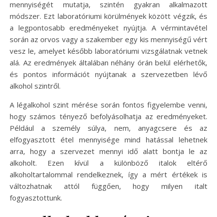
mennyiségét mutatja, szintén gyakran alkalmazott
módszer. Ezt laboratóriumi körülmények között végzik, és
a legpontosabb eredményeket nyújtja. A vérmintavétel
során az orvos vagy a szakember egy kis mennyiségű vért
vesz le, amelyet később laboratóriumi vizsgálatnak vetnek
alá. Az eredmények általában néhány órán belül elérhetők,
és pontos információt nyújtanak a szervezetben lévő
alkohol szintről.
A légalkohol szint mérése során fontos figyelembe venni,
hogy számos tényező befolyásolhatja az eredményeket.
Például a személy súlya, nem, anyagcsere és az
elfogyasztott étel mennyisége mind hatással lehetnek
arra, hogy a szervezet mennyi idő alatt bontja le az
alkoholt. Ezen kívül a különböző italok eltérő
alkoholtartalommal rendelkeznek, így a mért értékek is
változhatnak attól függően, hogy milyen italt
fogyasztottunk.