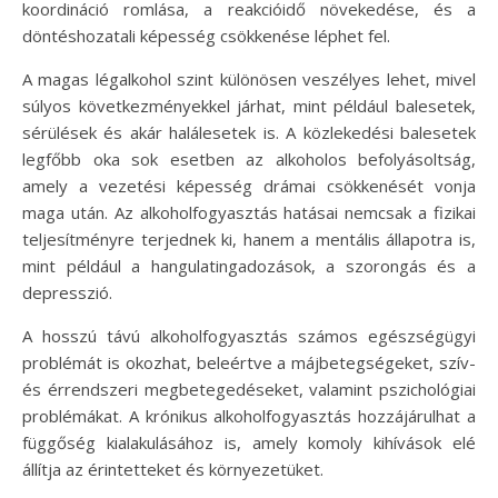
koordináció romlása, a reakcióidő növekedése, és a
döntéshozatali képesség csökkenése léphet fel.
A magas légalkohol szint különösen veszélyes lehet, mivel
súlyos következményekkel járhat, mint például balesetek,
sérülések és akár halálesetek is. A közlekedési balesetek
legfőbb oka sok esetben az alkoholos befolyásoltság,
amely a vezetési képesség drámai csökkenését vonja
maga után. Az alkoholfogyasztás hatásai nemcsak a fizikai
teljesítményre terjednek ki, hanem a mentális állapotra is,
mint például a hangulatingadozások, a szorongás és a
depresszió.
A hosszú távú alkoholfogyasztás számos egészségügyi
problémát is okozhat, beleértve a májbetegségeket, szív-
és érrendszeri megbetegedéseket, valamint pszichológiai
problémákat. A krónikus alkoholfogyasztás hozzájárulhat a
függőség kialakulásához is, amely komoly kihívások elé
állítja az érintetteket és környezetüket.