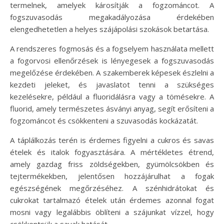
termelnek, amelyek károsítják a fogzománcot. A
fogszuvasodás megakadályozása érdekében
elengedhetetlen a helyes szájápolási szokások betartása.
A rendszeres fogmosás és a fogselyem használata mellett
a fogorvosi ellenőrzések is lényegesek a fogszuvasodás
megelőzése érdekében. A szakemberek képesek észlelni a
kezdeti jeleket, és javaslatot tenni a szükséges
kezelésekre, például a fluoridálásra vagy a tömésekre. A
fluorid, amely természetes ásványi anyag, segít erősíteni a
fogzománcot és csökkenteni a szuvasodás kockázatát.
A táplálkozás terén is érdemes figyelni a cukros és savas
ételek és italok fogyasztására. A mértékletes étrend,
amely gazdag friss zöldségekben, gyümölcsökben és
tejtermékekben, jelentősen hozzájárulhat a fogak
egészségének megőrzéséhez. A szénhidrátokat és
cukrokat tartalmazó ételek után érdemes azonnal fogat
mosni vagy legalábbis öblíteni a szájunkat vízzel, hogy
csökkentsük a savak hatását.