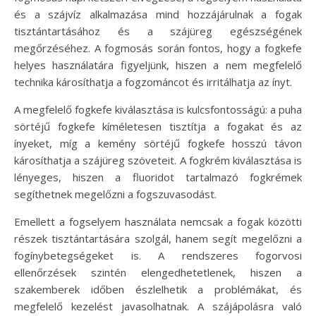
és a szájvíz alkalmazása mind hozzájárulnak a fogak
tisztántartásához és a szájüreg egészségének
megőrzéséhez. A fogmosás során fontos, hogy a fogkefe
helyes használatára figyeljünk, hiszen a nem megfelelő
technika károsíthatja a fogzománcot és irritálhatja az ínyt.
A megfelelő fogkefe kiválasztása is kulcsfontosságú: a puha
sörtéjű fogkefe kíméletesen tisztítja a fogakat és az
ínyeket, míg a kemény sörtéjű fogkefe hosszú távon
károsíthatja a szájüreg szöveteit. A fogkrém kiválasztása is
lényeges, hiszen a fluoridot tartalmazó fogkrémek
segíthetnek megelőzni a fogszuvasodást.
Emellett a fogselyem használata nemcsak a fogak közötti
részek tisztántartására szolgál, hanem segít megelőzni a
fogínybetegségeket is. A rendszeres fogorvosi
ellenőrzések szintén elengedhetetlenek, hiszen a
szakemberek időben észlelhetik a problémákat, és
megfelelő kezelést javasolhatnak. A szájápolásra való