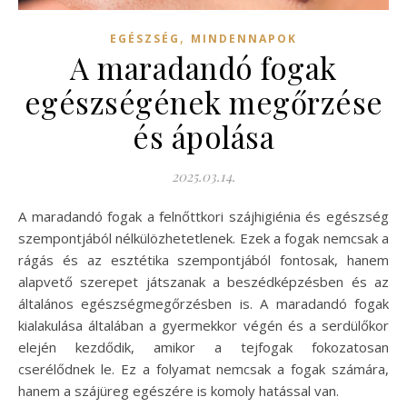
,
EGÉSZSÉG
MINDENNAPOK
A maradandó fogak
egészségének megőrzése
és ápolása
2025.03.14.
A maradandó fogak a felnőttkori szájhigiénia és egészség
szempontjából nélkülözhetetlenek. Ezek a fogak nemcsak a
rágás és az esztétika szempontjából fontosak, hanem
alapvető szerepet játszanak a beszédképzésben és az
általános egészségmegőrzésben is. A maradandó fogak
kialakulása általában a gyermekkor végén és a serdülőkor
elején kezdődik, amikor a tejfogak fokozatosan
cserélődnek le. Ez a folyamat nemcsak a fogak számára,
hanem a szájüreg egészére is komoly hatással van.