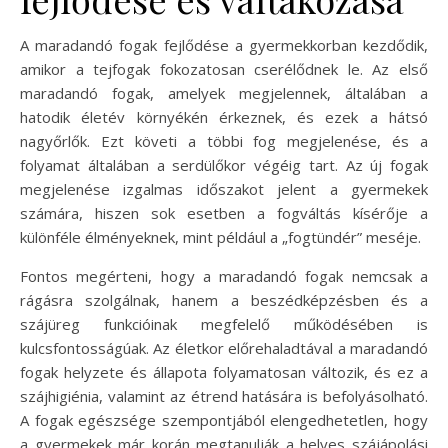
A maradandó fogak fejlődése a gyermekkorban kezdődik,
amikor a tejfogak fokozatosan cserélődnek le. Az első
maradandó fogak, amelyek megjelennek, általában a
hatodik életév környékén érkeznek, és ezek a hátsó
nagyőrlők. Ezt követi a többi fog megjelenése, és a
folyamat általában a serdülőkor végéig tart. Az új fogak
megjelenése izgalmas időszakot jelent a gyermekek
számára, hiszen sok esetben a fogváltás kísérője a
különféle élményeknek, mint például a „fogtündér” meséje.
Fontos megérteni, hogy a maradandó fogak nemcsak a
rágásra szolgálnak, hanem a beszédképzésben és a
szájüreg funkcióinak megfelelő működésében is
kulcsfontosságúak. Az életkor előrehaladtával a maradandó
fogak helyzete és állapota folyamatosan változik, és ez a
szájhigiénia, valamint az étrend hatására is befolyásolható.
A fogak egészsége szempontjából elengedhetetlen, hogy
a gyermekek már korán megtanulják a helyes szájápolási