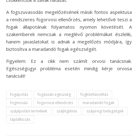
A fogszuvasodás megelőzésének másik fontos aspektusa
a rendszeres fogorvosi ellenőrzés, amely lehetővé teszi a
fogak állapotának folyamatos nyomon követését. A
szakemberek nemcsak a meglévő problémákat észlelik,
hanem javaslatokat is adnak a megelőzés módjára, így
biztosítva a maradandó fogak egészségét.
Figyelem: Ez a cikk nem számít orvosi tanácsnak.
Egészségügyi probléma esetén mindig kérje orvosa
tanácsát!
fogápolás
fogászati egészség
fogkőeltávolítás
fogmosás
fogorvosi ellenőrzés
maradandó fogak
szájápolási termékek
szájhigiénia
szájüregi betegségek
táplálkozás