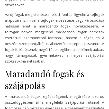
szokásokat.
Az új fogak megjelenése mellett fontos figyelni a tejfogak
állapotára is, mivel a tejfogak elvesztése vagy károsodása
hatással lehet a maradandó fogak növekedésére. A
tejfogak helyén megjelenő maradandó fogak nemcsak
esztétikai szempontból fontosak, hanem a rágás és a
beszéd szempontjából is alapvető szerepet játszanak. A
fogak fejlődésének megértése segíthet a szülőknek abban,
hogy támogassák gyermekeiket a helyes szájápolási
szokások kialakításában.
Maradandó fogak és
szájápolás
A maradandó fogak egészségének megőrzése szoros
összefüggésben áll a megfelelő szájápolási rutinnal. A
fogmosás napi kétszeri elvégzése, a fogselyem használata