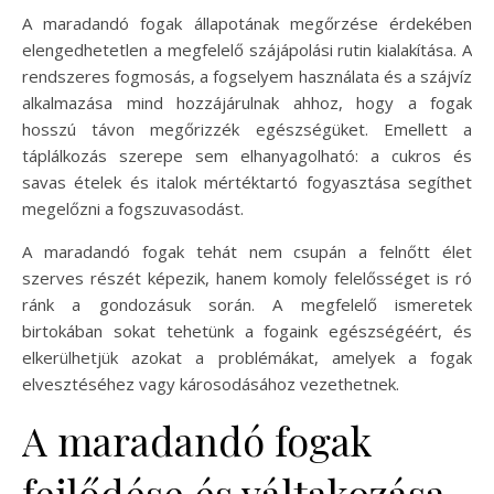
A maradandó fogak állapotának megőrzése érdekében
elengedhetetlen a megfelelő szájápolási rutin kialakítása. A
rendszeres fogmosás, a fogselyem használata és a szájvíz
alkalmazása mind hozzájárulnak ahhoz, hogy a fogak
hosszú távon megőrizzék egészségüket. Emellett a
táplálkozás szerepe sem elhanyagolható: a cukros és
savas ételek és italok mértéktartó fogyasztása segíthet
megelőzni a fogszuvasodást.
A maradandó fogak tehát nem csupán a felnőtt élet
szerves részét képezik, hanem komoly felelősséget is ró
ránk a gondozásuk során. A megfelelő ismeretek
birtokában sokat tehetünk a fogaink egészségéért, és
elkerülhetjük azokat a problémákat, amelyek a fogak
elvesztéséhez vagy károsodásához vezethetnek.
A maradandó fogak
fejlődése és váltakozása