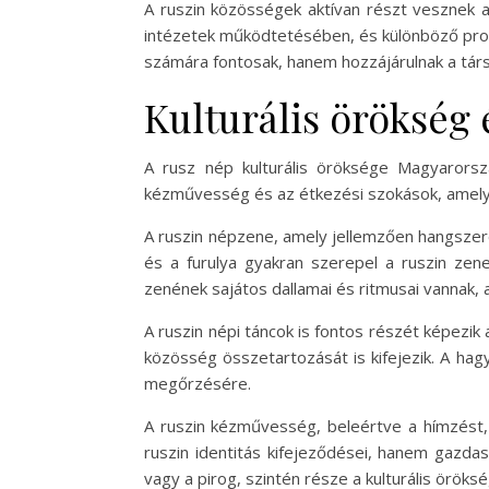
A ruszin közösségek aktívan részt vesznek a h
intézetek működtetésében, és különböző pro
számára fontosak, hanem hozzájárulnak a társ
Kulturális öröksé
A rusz nép kulturális öröksége Magyarors
kézművesség és az étkezési szokások, amely
A ruszin népzene, amely jellemzően hangszere
és a furulya gyakran szerepel a ruszin zen
zenének sajátos dallamai és ritmusai vannak, a
A ruszin népi táncok is fontos részét képezik
közösség összetartozását is kifejezik. A hagy
megőrzésére.
A ruszin kézművesség, beleértve a hímzést, 
ruszin identitás kifejeződései, hanem gazdas
vagy a pirog, szintén része a kulturális örök