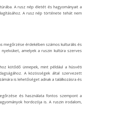
túrába. A rusz nép életét és hagyományait a
zdagításához. A rusz nép története tehát nem
itás megőrzése érdekében számos kulturális és
nyelvüket, amelyek a ruszin kultúra szerves
ához kötődő ünnepek, mint például a húsvéti
zdagságához. A közösségek által szervezett
ámára is lehetőséget adnak a találkozásra és
 megőrzése és használata fontos szempont a
agyományok hordozója is. A ruszin irodalom,