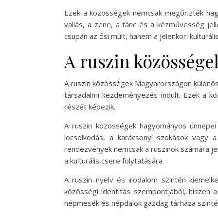
Ezek a közösségek nemcsak megőrizték hagyo
vallás, a zene, a tánc és a kézművesség jel
csupán az ősi múlt, hanem a jelenkori kulturális
A ruszin közösség
A ruszin közösségek Magyarországon különösen
társadalmi kezdeményezés indult. Ezek a kö
részét képezik.
A ruszin közösségek hagyományos ünnepei és
locsolkodás, a karácsonyi szokások vagy a
rendezvények nemcsak a ruszinok számára jel
a kulturális csere folytatására.
A ruszin nyelv és irodalom szintén kiemel
közösségi identitás szempontjából, hiszen 
népmesék és népdalok gazdag tárháza szintén