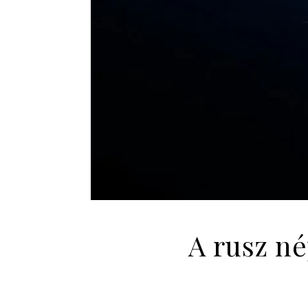
A rusz né