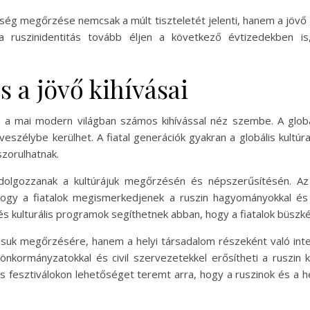
kség megőrzése nemcsak a múlt tiszteletét jelenti, hanem a jövő
a ruszinidentitás tovább éljen a következő évtizedekben is,
s a jövő kihívásai
 a mai modern világban számos kihívással néz szembe. A global
veszélybe kerülhet. A fiatal generációk gyakran a globális kultúr
zorulhatnak.
dolgozzanak a kultúrájuk megőrzésén és népszerűsítésén. Az 
hogy a fiatalok megismerkedjenek a ruszin hagyományokkal és
s kulturális programok segíthetnek abban, hogy a fiatalok büszk
ásuk megőrzésére, hanem a helyi társadalom részeként való int
i önkormányzatokkal és civil szervezetekkel erősítheti a ruszi
s fesztiválokon lehetőséget teremt arra, hogy a ruszinok és a 