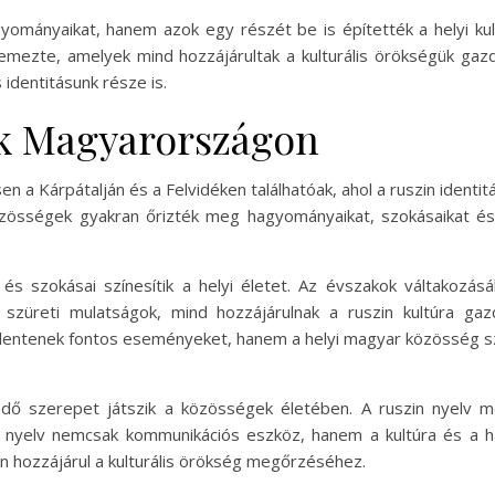
mányaikat, hanem azok egy részét be is építették a helyi kul
lemezte, amelyek mind hozzájárultak a kulturális örökségük ga
 identitásunk része is.
ek Magyarországon
 a Kárpátalján és a Felvidéken találhatóak, ahol a ruszin ident
zösségek gyakran őrizték meg hagyományaikat, szokásaikat és 
 szokásai színesítik a helyi életet. Az évszakok váltakozás
 szüreti mulatságok, mind hozzájárulnak a ruszin kultúra ga
entenek fontos eseményeket, hanem a helyi magyar közösség sz
kedő szerepet játszik a közösségek életében. A ruszin nyelv
a nyelv nemcsak kommunikációs eszköz, hanem a kultúra és a h
 hozzájárul a kulturális örökség megőrzéséhez.