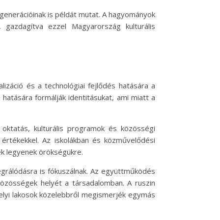
 generációinak is példát mutat. A hagyományok
 gazdagítva ezzel Magyarország kulturális
izáció és a technológiai fejlődés hatására a
a hatására formálják identitásukat, ami miatt a
oktatás, kulturális programok és közösségi
 értékekkel. Az iskolákban és közművelődési
ék legyenek örökségükre.
egrálódásra is fókuszálnak. Az együttműködés
n közösségek helyét a társadalomban. A ruszin
helyi lakosok közelebbről megismerjék egymás