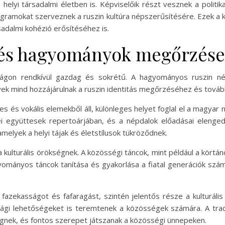
elyi társadalmi életben is. Képviselőik részt vesznek a politik
gramokat szerveznek a ruszin kultúra népszerűsítésére. Ezek 
adalmi kohézió erősítéséhez is.
g és hagyományok megőrzése
zágon rendkívül gazdag és sokrétű. A hagyományos ruszin nép
ek mind hozzájárulnak a ruszin identitás megőrzéséhez és tová
s és vokális elemekből áll, különleges helyet foglal el a magy
ei együttesek repertoárjában, és a népdalok előadásai elenge
melyek a helyi tájak és életstílusok tükröződnek.
 a kulturális örökségnek. A közösségi táncok, mint például a kör
ományos táncok tanítása és gyakorlása a fiatal generációk számá
fazekasságot és fafaragást, szintén jelentős része a kulturá
ági lehetőségeket is teremtenek a közösségek számára. A tradic
ségnek, és fontos szerepet játszanak a közösségi ünnepeken.