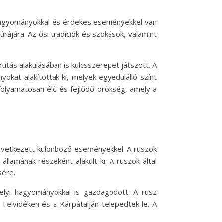
 hagyományokkal és érdekes eseményekkel van
rájára. Az ősi tradíciók és szokások, valamint
itás alakulásában is kulcsszerepet játszott. A
kat alakítottak ki, melyek egyedülálló színt
folyamatosan élő és fejlődő örökség, amely a
következett különböző eseményekkel. A ruszok
llamának részeként alakult ki. A ruszok által
sére.
elyi hagyományokkal is gazdagodott. A rusz
elvidéken és a Kárpátalján telepedtek le. A