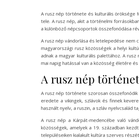
A rusz nép története és kulturális örökség
tele. A rusz nép, akit a történelmi forrásokb
a különböző népcsoportok összefonódása rév
A rusz nép vándorlása és letelepedése nem csu
magyarországi rusz közösségek a helyi kultú
adnak a magyar kulturális palettához. A rus
mai napig hatással van a közösség életére és 
A rusz nép történet
A rusz nép története szorosan összefonódik 
eredete a vikingek, szlávok és finnek kevere
használt nyelv, a ruszin, a szláv nyelvcsalád 
A rusz nép a Kárpát-medencébe való vándor
közösségek, amelyek a 19. században kezdte
településeiken kialakult kultúra szerves rész