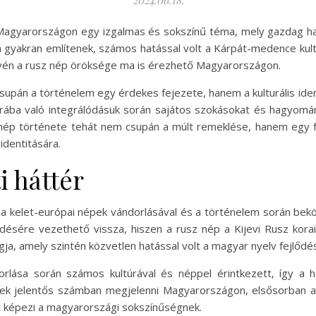
2024.06.18.
e Magyarországon egy izgalmas és sokszínű téma, mely gazdag
an gyakran említenek, számos hatással volt a Kárpát-medence kultú
én a rusz nép öröksége ma is érezhető Magyarországon.
pán a történelem egy érdekes fejezete, hanem a kulturális ident
rába való integrálódásuk során sajátos szokásokat és hagyományo
z nép története tehát nem csupán a múlt remeklése, hanem egy 
identitására.
i háttér
a kelet-európai népek vándorlásával és a történelem során be
désére vezethető vissza, hiszen a rusz nép a Kijevi Rusz korai á
tagja, amely szintén közvetlen hatással volt a magyar nyelv fejlődé
lása során számos kultúrával és néppel érintkezett, így a h
k jelentős számban megjelenni Magyarországon, elsősorban a F
ét képezi a magyarországi sokszínűségnek.