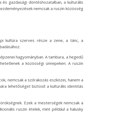
ai és gazdasági döntéshozatalban, a kulturális
a kezdeményezések nemcsak a ruszin közösség
i kultúra szerves része a zene, a tánc, a
bbadásához.
ar népzenei hagyományban. A tambura, a hegedű
dhetetlenek a közösségi ünnepeken. A ruszin
táncok, nemcsak a szórakozás eszközei, hanem a
ra lehetőséget biztosít a kulturális identitás
lis örökségnek. Ezek a mesterségek nemcsak a
ionális ruszin ételek, mint például a halusky