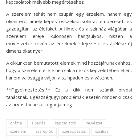
kapcsolatok mélyebb megértéséhez.
A szerelem tehát nem csupán egy érzelem, hanem egy
olyan erő, amely képes összekapcsolni az embereket, és
gazdagítani az életüket. A filmek és a színház világában a
szerelem ereje különösen hangsúlyos, hiszen a
művészetek révén az érzelmek kifejezése és átélése új
dimenziókat nyer.
A cikkünkben bemutatott elemek mind hozzájárulnak ahhoz,
hogy a szerelem ereje ne csak a nézők képzeletében éljen,
hanem valósággá váljon a színpadon és a vásznon.
**Figyelmeztetés:** Ez a cikk nem számít orvosi
tanácsnak. Egészségügyi problémák esetén mindenki csak
az orvos tanácsát fogadja meg.
dráma
előadás
kapcsolatok
művészet
szerelem
szereplők
szereposztás
színház