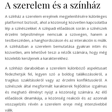
A szerelem és a színház
A színház a szerelem erejének megjelenítésére különleges
platformot biztosít, ahol a közönség közvetlen kapcsolatba
lép a színészekkel. A színpadi előadások során a színészek
érzelmi teljesítménye nemcsak a szövegen, hanem a
testbeszéden, a hanghordozáson és az interakción is múlik.
A színházban a szerelem bemutatása gyakran intim és
közvetlen, ami lehetővé teszi a nézők számára, hogy még
közelebb kerüljenek a karakterekhez.
A színházi darabokban a szerelem különböző aspektusait
fedezhetjük fel, legyen szó a boldog találkozásokról, a
tragikus szakításokról vagy az érzelmi konfliktusokról. A
színészek által megformált karakterek fejlődése izgalmas
és megható élményt nyújt a közönség számára. Az élő
előadások dinamikája, a közönség reakciói és az azonnali
visszajelzés révén a szerelem ereje még intenzívebbé
válik.