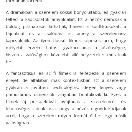
formában történik.
A drámákban a szerelem sokkal bonyolultabb, és gyakran
felfedi a kapcsolatok árnyoldalait. Itt a nézők nemcsak a
boldog pillanatokat láthatják, hanem a konfliktusokat, a
fájdalmat és a csalódást is, amely a szerelemhez
kapcsolódik. Az ilyen típusú filmek képesek arra, hogy
mélyebb érzelmi hatást gyakoroljanak a közönségre,
hiszen a valósághoz közelebb álló helyzeteket mutatnak
be.
A fantasztikus és sci-fi filmek is felfedezik a szerelem
erejét, de általában más kontextusban. Itt a szerelem
gyakran a jövőbeni technológiák, idegen lények vagy
párhuzamos dimenziók világában bontakozik ki. Ezek a
filmek új perspektívát nyújtanak a szerelemről, és
lehetőséget adnak arra, hogy a nézők elgondolkodjanak
arról, hogy a szerelem milyen formát ölthet egy másik
valóságban.