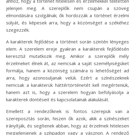
ahhoz, hogy a történet hitelesen és érzelmekkel telítetten
jelenjen meg. A szereplők nem csupán a szöveg
elmondására szolgálnak; ők hordozzák a történet érzelmi
súlyát, és képesek arra, hogy a közönséget a székéhez
szegezzék.
A karakterek fejlődése a történet során szintén lényeges
elem. A szerelem ereje gyakran a karakterek fejlődésén
keresztül mutatkozik meg. Amikor a szereplők mély
érzelmeket élnek át, az nemcsak a saját személyiségüket
formálja, hanem a közönség számára is lehetőséget ad
arra, hogy azonosuljanak velük. Ezért a színészeknek
nemcsak a karakterük háttértörténetét kell megérteniük,
hanem azt is, hogy a szerelem hogyan befolyásolja a
karakterek döntéseit és kapcsolatainak alakulását.
Emellett a rendezőknek is fontos szerepük van a
szereposztás során, hiszen ők azok, akik a színészeket
irányítják, és segítenek abban, hogy az érzelmek hitelesen
megjelenjenek a színpadon vagy a vásznon. A rendező