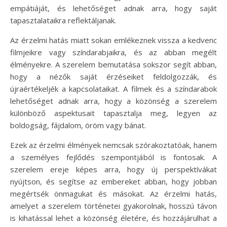
empátiáját, és lehetőséget adnak arra, hogy saját
tapasztalataikra reflektáljanak.
Az érzelmi hatás miatt sokan emlékeznek vissza a kedvenc
filmjeikre vagy színdarabjaikra, és az abban megélt
élményekre. A szerelem bemutatása sokszor segít abban,
hogy a nézők saját érzéseiket feldolgozzák, és
újraértékeljék a kapcsolataikat. A filmek és a színdarabok
lehetőséget adnak arra, hogy a közönség a szerelem
különböző aspektusait tapasztalja meg, legyen az
boldogság, fájdalom, öröm vagy bánat.
Ezek az érzelmi élmények nemcsak szórakoztatóak, hanem
a személyes fejlődés szempontjából is fontosak. A
szerelem ereje képes arra, hogy új perspektívákat
nyújtson, és segítse az embereket abban, hogy jobban
megértsék önmagukat és másokat. Az érzelmi hatás,
amelyet a szerelem történetei gyakorolnak, hosszú távon
is kihatással lehet a közönség életére, és hozzájárulhat a