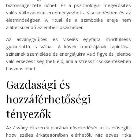
biztonságérzete nőhet. Ez a pszichológiai megerősítés
valós változásokat eredményezhet a viselkedésben és az
életminőségben. A ritual és a szimbolika ereje nem
alábecsülendő az emberi pszichében.
Az ásványgyűjtés és viselés egyfajta mindfulness
gyakorlattá is válhat. A kövek textúrájának tapintása,
színeinek szemlélése és energiájukra való figyelés jelenbe
való érkezést segítheti elő, ami a stressz csökkentésében
hasznos lehet.
Gazdasági és
hozzáférhetőségi
tényezők
Az ásvány ékszerek piacának növekedését az is elősegíti,
hogy széles árkategóriában elérhetők. Míg egyes ritka