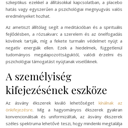
szkeptikus ezekkel a állításokkal kapcsolatban, a placebo
hatás vagy egyszerűen a pszichológiai megnyugvás valós
eredményeket hozhat.
Az ametiszt állítólag segít a meditációban és a spirituális
fejlődésben, a rózsakvarc a szerelem és az önelfogadás
kövének tartják, míg a fekete turmalin védelmet nyújt a
negatív energiák ellen. Ezek a hiedelmek, függetlenül
tudományos megalapozottságuktól, valódi érzelmi és
pszichológiai támogatást nyújtanak viselőiknek.
A személyiség
kifejezésének eszköze
Az ásvány ékszerek kiváló lehetőséget
kínálnak az
önkifejezésre
. Míg a hagyományos ékszerek gyakran
konvencionálisak és uniformizáltak, az ásvány ékszerek
széles spektruma lehetővé teszi, hogy mindenki megtalálja