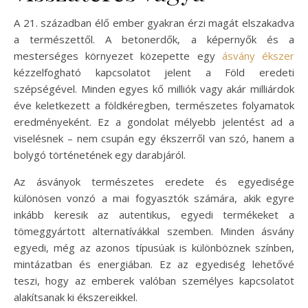
A 21. században élő ember gyakran érzi magát elszakadva
a természettől. A betonerdők, a képernyők és a
mesterséges környezet közepette egy
ásvány ékszer
kézzelfogható kapcsolatot jelent a Föld eredeti
szépségével. Minden egyes kő milliók vagy akár milliárdok
éve keletkezett a földkéregben, természetes folyamatok
eredményeként. Ez a gondolat mélyebb jelentést ad a
viselésnek – nem csupán egy ékszerről van szó, hanem a
bolygó történetének egy darabjáról.
Az ásványok természetes eredete és egyedisége
különösen vonzó a mai fogyasztók számára, akik egyre
inkább keresik az autentikus, egyedi termékeket a
tömeggyártott alternatívákkal szemben. Minden ásvány
egyedi, még az azonos típusúak is különböznek színben,
mintázatban és energiában. Ez az egyediség lehetővé
teszi, hogy az emberek valóban személyes kapcsolatot
alakítsanak ki ékszereikkel.