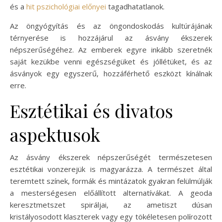
és a
hit pszichológiai előnyei
tagadhatatlanok.
Az öngyógyítás és az öngondoskodás kultúrájának
térnyerése is hozzájárul az ásvány ékszerek
népszerűségéhez. Az emberek egyre inkább szeretnék
saját kezükbe venni egészségüket és jóllétüket, és az
ásványok egy egyszerű, hozzáférhető eszközt kínálnak
erre.
Esztétikai és divatos
aspektusok
Az ásvány ékszerek népszerűségét természetesen
esztétikai vonzerejük is magyarázza. A természet által
teremtett színek, formák és mintázatok gyakran felülmúlják
a mesterségesen előállított alternatívákat. A geoda
keresztmetszet spiráljai, az ametiszt dúsan
kristályosodott klaszterek vagy egy tökéletesen polírozott