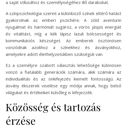
a saját stílusához és személyiségéhez illő darabokat.
A színpszichiológia szerint a különböző színek eltérő hatást
gyakorolnak az emberi pszichére. A zöld aventurin
nyugalmat és harmóniát sugároz, a vörös jáspis energiát
és vitalitást, míg a kék lápisz lazuli bölcsességet és
kommunikációs készséget. Az emberek ösztönösen
vonzódnak azokhoz a színekhez és ásványokhoz,
amelyekre adott élethelyzetükben szükségük van.
Ez a személyre szabott választás lehetősége különösen
vonzó a fiatalabb generációk számára, akik számára az
individualitás és az önkifejezés kiemelt fontosságú. Az
ásvány ékszerek viselése egy módja annak, hogy belső
világukat és értékeiket külsőleg is kifejezzék.
Közösség és tartozás
érzése