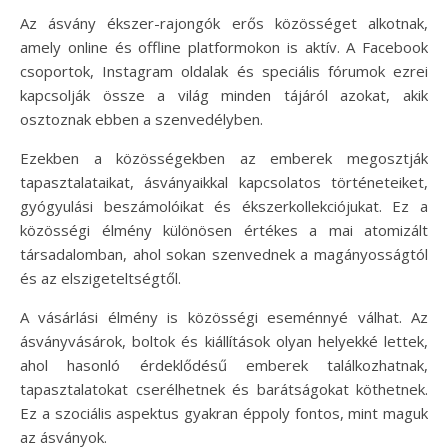
Az ásvány ékszer-rajongók erős közösséget alkotnak,
amely online és offline platformokon is aktív. A Facebook
csoportok, Instagram oldalak és speciális fórumok ezrei
kapcsolják össze a világ minden tájáról azokat, akik
osztoznak ebben a szenvedélyben.
Ezekben a közösségekben az emberek megosztják
tapasztalataikat, ásványaikkal kapcsolatos történeteiket,
gyógyulási beszámolóikat és ékszerkollekciójukat. Ez a
közösségi élmény különösen értékes a mai atomizált
társadalomban, ahol sokan szenvednek a magányosságtól
és az elszigeteltségtől.
A vásárlási élmény is közösségi eseménnyé válhat. Az
ásványvásárok, boltok és kiállítások olyan helyekké lettek,
ahol hasonló érdeklődésű emberek találkozhatnak,
tapasztalatokat cserélhetnek és barátságokat köthetnek.
Ez a szociális aspektus gyakran éppoly fontos, mint maguk
az ásványok.