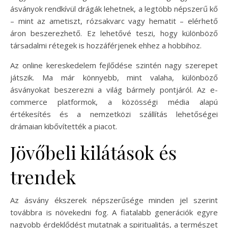
ásványok rendkívül drágák lehetnek, a legtöbb népszerű kő
– mint az ametiszt, rózsakvarc vagy hematit – elérhető
áron beszerezhető. Ez lehetővé teszi, hogy különböző
társadalmi rétegek is hozzáférjenek ehhez a hobbihoz.
Az online kereskedelem fejlődése szintén nagy szerepet
játszik. Ma már könnyebb, mint valaha, különböző
ásványokat beszerezni a világ bármely pontjáról. Az e-
commerce platformok, a közösségi média alapú
értékesítés és a nemzetközi szállítás lehetőségei
drámaian kibővítették a piacot.
Jövőbeli kilátások és
trendek
Az ásvány ékszerek népszerűsége minden jel szerint
továbbra is növekedni fog. A fiatalabb generációk egyre
nagyobb érdeklődést mutatnak a spiritualitás, a természet