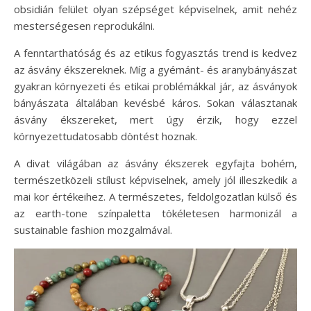
obsidián felület olyan szépséget képviselnek, amit nehéz
mesterségesen reprodukálni.
A fenntarthatóság és az etikus fogyasztás trend is kedvez
az ásvány ékszereknek. Míg a gyémánt- és aranybányászat
gyakran környezeti és etikai problémákkal jár, az ásványok
bányászata általában kevésbé káros. Sokan választanak
ásvány ékszereket, mert úgy érzik, hogy ezzel
környezettudatosabb döntést hoznak.
A divat világában az ásvány ékszerek egyfajta bohém,
természetközeli stílust képviselnek, amely jól illeszkedik a
mai kor értékeihez. A természetes, feldolgozatlan külső és
az earth-tone színpaletta tökéletesen harmonizál a
sustainable fashion mozgalmával.