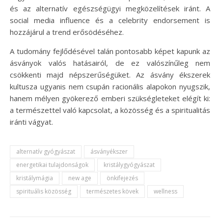
és az alternatív egészségügyi megközelítések iránt. A
social media influence és a celebrity endorsement is
hozzájárul a trend erősödéséhez.
A tudomány fejlődésével talán pontosabb képet kapunk az
ásványok valós hatásairól, de ez valószínűleg nem
csökkenti majd népszerűségüket. Az ásvány ékszerek
kultusza ugyanis nem csupán racionális alapokon nyugszik,
hanem mélyen gyökerező emberi szükségleteket elégít ki:
a természettel való kapcsolat, a közösség és a spiritualitás
iránti vágyat.
alternatív gyógyászat
ásványékszer
energetikai tulajdonságok
kristálygyógyászat
kristálymágia
new age
önkifejezés
spirituális közösség
természetes kövek
wellness