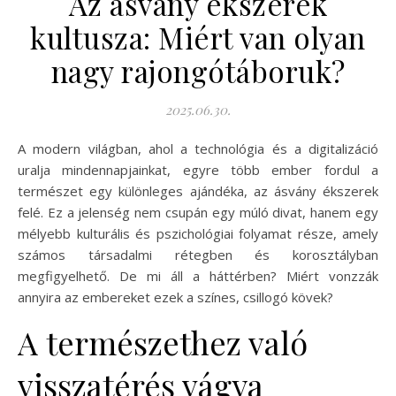
Az ásvány ékszerek
kultusza: Miért van olyan
nagy rajongótáboruk?
2025.06.30.
A modern világban, ahol a technológia és a digitalizáció
uralja mindennapjainkat, egyre több ember fordul a
természet egy különleges ajándéka, az ásvány ékszerek
felé. Ez a jelenség nem csupán egy múló divat, hanem egy
mélyebb kulturális és pszichológiai folyamat része, amely
számos társadalmi rétegben és korosztályban
megfigyelhető. De mi áll a háttérben? Miért vonzzák
annyira az embereket ezek a színes, csillogó kövek?
A természethez való
visszatérés vágya