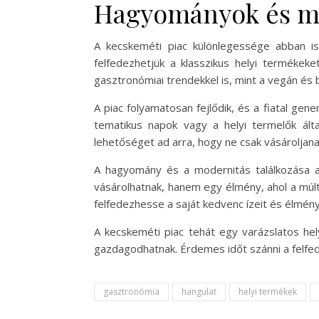
Hagyományok és mo
A kecskeméti piac különlegessége abban is
felfedezhetjük a klasszikus helyi termékek
gasztronómiai trendekkel is, mint a vegán és 
A piac folyamatosan fejlődik, és a fiatal gen
tematikus napok vagy a helyi termelők által
lehetőséget ad arra, hogy ne csak vásároljanak
A hagyomány és a modernitás találkozása a 
vásárolhatnak, hanem egy élmény, ahol a múlt
felfedezhesse a saját kedvenc ízeit és élmén
A kecskeméti piac tehát egy varázslatos he
gazdagodhatnak. Érdemes időt szánni a felfed
gasztronómia
hangulat
helyi termékek