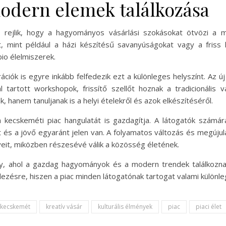
dern elemek találkozása
 rejlik, hogy a hagyományos vásárlási szokásokat ötvözi a 
et, mint például a házi készítésű savanyúságokat vagy a friss
bio élelmiszerek.
erációk is egyre inkább felfedezik ezt a különleges helyszínt. Az
 tartott workshopok, frissítő szellőt hoznak a tradicionális
, hanem tanuljanak is a helyi ételekről és azok elkészítéséről.
kecskeméti piac hangulatát is gazdagítja. A látogatók számá
 és a jövő egyaránt jelen van. A folyamatos változás és megúju
yeit, miközben részesévé válik a közösség életének.
ly, ahol a gazdag hagyományok és a modern trendek találkoznak
ezésre, hiszen a piac minden látogatónak tartogat valami különle
kecskemét
kreatív vásár
kulturális élmények
piac
piaci élet