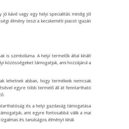
 jó kávé vagy egy helyi specialitás mindig jól
össégi élmény teszi a kecskeméti piacot igazán
is szimbóluma. A helyi termelők által kínált
lyi közösségeket támogatjuk, ami hozzájárul a
osak lehetnek abban, hogy termékeik nemcsak
sével egyre több termelő áll át fenntartható
ző.
nntarthatóság és a helyi gazdaság támogatása
támogatjuk, ami egyre fontosabbá válik a mai
 izgalmas és tanulságos élményt kínál.