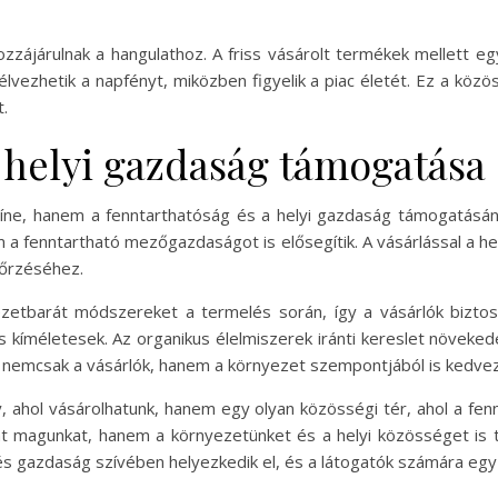
zájárulnak a hangulathoz. A friss vásárolt termékek mellett egy
 élvezhetik a napfényt, miközben figyelik a piac életét. Ez a köz
t.
 helyi gazdaság támogatása
íne, hanem a fenntarthatóság és a helyi gazdaság támogatásának 
 a fenntartható mezőgazdaságot is elősegítik. A vásárlással a he
gőrzéséhez.
ezetbarát módszereket a termelés során, így a vásárlók bizt
kíméletesek. Az organikus élelmiszerek iránti kereslet növekedé
 nemcsak a vásárlók, hanem a környezet szempontjából is kedve
, ahol vásárolhatunk, hanem egy olyan közösségi tér, ahol a fe
át magunkat, hanem a környezetünket és a helyi közösséget is 
a és gazdaság szívében helyezkedik el, és a látogatók számára egy