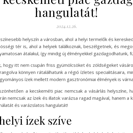
hangulatát!
2024.12.26.
színesebb helyszín a városban, ahol a helyi termelők és keresked
sségi tér is, ahol a helyiek találkoznak, beszélgetnek, és mego
yamatosan átalakul, így mindig új élményekkel gazdagodhatunk, füg
k, hogy itt nem csupán friss gyümölcsöket és zöldségeket vásár
ngolva könnyen rátalálhatunk a régió ízletes specialitásaira, mi
hagyományos ízek mellett modern gasztronómiai élmények is várnak 
öszönhetően a kecskeméti piac nemcsak a vásárlás helyszíne, 
án nemcsak az ízek és illatok varázsa ragad magával, hanem a kö
nálatát és varázslatos hangulatát!
helyi ízek szíve