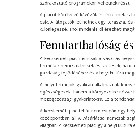
szórakoztató programokon vehetnek részt.
A piacot körülvevő kávézók és éttermek is hoz
esik. A látogatók leülhetnek egy teraszra, és
különlegessé, ahol mindenki jól érezheti magá
Fenntarthatóság és
A kecskeméti piac nemcsak a vásárlás helysz
termékek nemcsak frissek és ízletesek, hanem
gazdaság fejlődéséhez és a helyi kultúra me
A helyi termelők gyakran alkalmaznak körny
egészségesek, hanem a környezetre nézve is 
mezőgazdasági gyakorlatokra. Ez a tendencia
A kecskeméti piac tehát nem csupán egy hely
középpontban áll. A vásárlással nemcsak saj
világban. A kecskeméti piac így a helyi kultúr