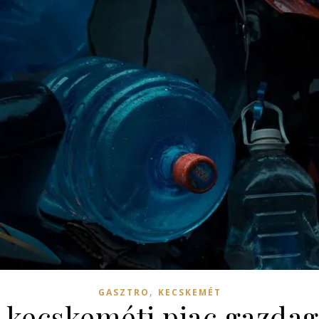
,
GASZTRO
KECSKEMÉT
 kecskeméti piac gazdag 