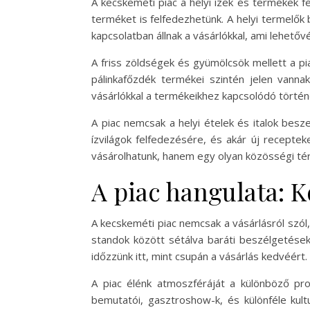
A kecskeméti piac a helyi ízek és termékek f
terméket is felfedezhetünk. A helyi termelők
kapcsolatban állnak a vásárlókkal, ami lehetőv
A friss zöldségek és gyümölcsök mellett a pi
pálinkafőzdék termékei szintén jelen vanna
vásárlókkal a termékeikhez kapcsolódó történ
A piac nemcsak a helyi ételek és italok besz
ízvilágok felfedezésére, és akár új receptek
vásárolhatunk, hanem egy olyan közösségi tér, 
A piac hangulata: 
A kecskeméti piac nemcsak a vásárlásról szól,
standok között sétálva baráti beszélgetése
időzzünk itt, mint csupán a vásárlás kedvéért.
A piac élénk atmoszféráját a különböző pr
bemutatói, gasztroshow-k, és különféle kul