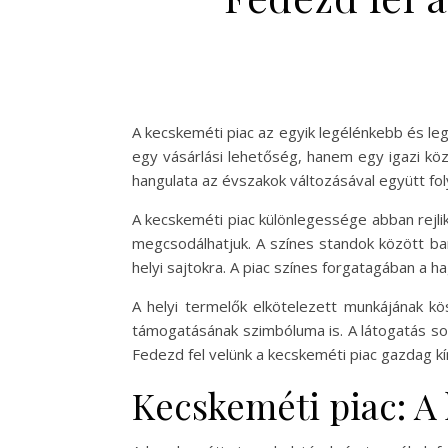
A kecskeméti piac az egyik legélénkebb és leg
egy vásárlási lehetőség, hanem egy igazi közö
hangulata az évszakok változásával együtt fol
A kecskeméti piac különlegessége abban rejli
megcsodálhatjuk. A színes standok között bara
helyi sajtokra. A piac színes forgatagában a 
A helyi termelők elkötelezett munkájának k
támogatásának szimbóluma is. A látogatás sor
Fedezd fel velünk a kecskeméti piac gazdag kí
Kecskeméti piac: A 