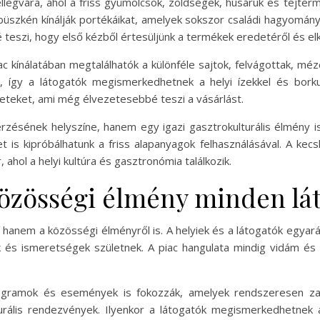
ellegvára, ahol a friss gyümölcsök, zöldségek, húsáruk és tejte
 büszkén kínálják portékáikat, amelyek sokszor családi hagyomán
é teszi, hogy első kézből értesüljünk a termékek eredetéről és el
ac kínálatában megtalálhatók a különféle sajtok, felvágottak, mé
k, így a látogatók megismerkedhetnek a helyi ízekkel és bork
eteket, ami még élvezetesebbé teszi a vásárlást.
erzésének helyszíne, hanem egy igazi gasztrokulturális élmény is
et is kipróbálhatunk a friss alapanyagok felhasználásával. A ke
ahol a helyi kultúra és gasztronómia találkozik.
Közösségi élmény minden lá
 hanem a közösségi élményről is. A helyiek és a látogatók egyará
k és ismeretségek születnek. A piac hangulata mindig vidám és
ogramok és események is fokozzák, amelyek rendszeresen zajla
turális rendezvények. Ilyenkor a látogatók megismerkedhetnek 