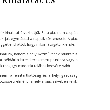
ők kínálatát élvezhetjük. Ez a piac nem csupán
sztják egymással a napjaik történéseit. A piac
getlenül attól, hogy mikor látogatunk el ide.
olhatunk, hanem a helyi kézművesek munkáit is
nt például a híres kecskeméti pálinkára vagy a
ránk, így mindenki találhat kedvére valót.
hanem a fenntarthatóság és a helyi gazdaság
zösségi élmény, amely a piac szívében rejlik.