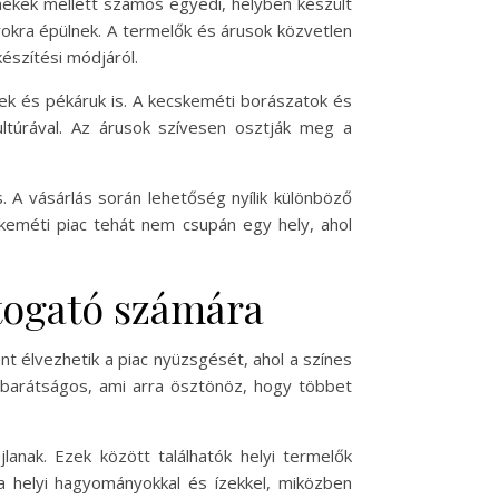
rmékek mellett számos egyedi, helyben készült
yokra épülnek. A termelők és árusok közvetlen
készítési módjáról.
zek és pékáruk is. A kecskeméti borászatok és
ultúrával. Az árusok szívesen osztják meg a
. A vásárlás során lehetőség nyílik különböző
cskeméti piac tehát nem csupán egy hely, ahol
togató számára
nt élvezhetik a piac nyüzsgését, ahol a színes
 barátságos, ami arra ösztönöz, hogy többet
nak. Ezek között találhatók helyi termelők
a helyi hagyományokkal és ízekkel, miközben