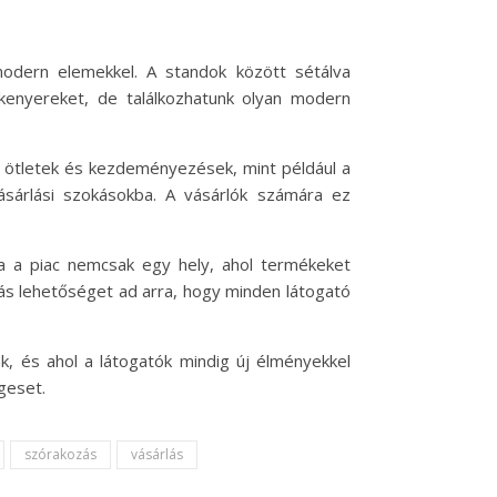
modern elemekkel. A standok között sétálva
 kenyereket, de találkozhatunk olyan modern
 új ötletek és kezdeményezések, mint például a
 vásárlási szokásokba. A vásárlók számára ez
ra a piac nemcsak egy hely, ahol termékeket
lás lehetőséget ad arra, hogy minden látogató
, és ahol a látogatók mindig új élményekkel
geset.
szórakozás
vásárlás