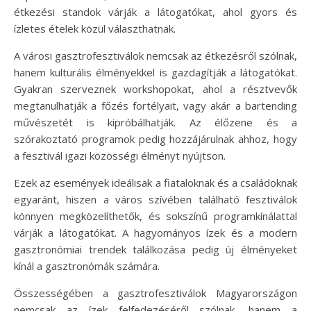
étkezési standok várják a látogatókat, ahol gyors és
ízletes ételek közül választhatnak.
A városi gasztrofesztiválok nemcsak az étkezésről szólnak,
hanem kulturális élményekkel is gazdagítják a látogatókat.
Gyakran szerveznek workshopokat, ahol a résztvevők
megtanulhatják a főzés fortélyait, vagy akár a bartending
művészetét is kipróbálhatják. Az élőzene és a
szórakoztató programok pedig hozzájárulnak ahhoz, hogy
a fesztivál igazi közösségi élményt nyújtson.
Ezek az események ideálisak a fiataloknak és a családoknak
egyaránt, hiszen a város szívében található fesztiválok
könnyen megközelíthetők, és sokszínű programkínálattal
várják a látogatókat. A hagyományos ízek és a modern
gasztronómiai trendek találkozása pedig új élményeket
kínál a gasztronómák számára.
Összességében a gasztrofesztiválok Magyarországon
nemcsak az ízek felfedezéséről szólnak, hanem a