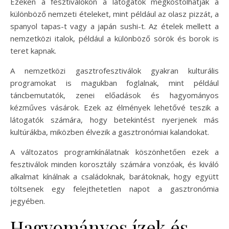
Ezeken a fesztiválokon a látogatók megkóstolhatják a
különböző nemzeti ételeket, mint például az olasz pizzát, a
spanyol tapas-t vagy a japán sushi-t. Az ételek mellett a
nemzetközi italok, például a különböző sörök és borok is
teret kapnak.
A nemzetközi gasztrofesztiválok gyakran kulturális
programokat is magukban foglalnak, mint például
táncbemutatók, zenei előadások és hagyományos
kézműves vásárok. Ezek az élmények lehetővé teszik a
látogatók számára, hogy betekintést nyerjenek más
kultúrákba, miközben élvezik a gasztronómiai kalandokat.
A változatos programkínálatnak köszönhetően ezek a
fesztiválok minden korosztály számára vonzóak, és kiváló
alkalmat kínálnak a családoknak, barátoknak, hogy együtt
töltsenek egy felejthetetlen napot a gasztronómia
jegyében.
Hagyományos ízek és