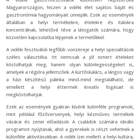
Magyarországon, hiszen a vidéki élet sajátos báját és
gasztronómiai hagyományait ünneplik. Ezek az események
általában a helyi termékekre, ételekre és italokra
koncentrálnak, lehetővé téve a látogatók számára, hogy
közvetlen kapcsolatba lépjenek a termelőkkel.
A vidéki fesztiválok legfőbb vonzereje a helyi specialitások
széles választéka. Itt nemcsak a jól ismert ételeket
kóstolhatjuk meg, hanem olyan különlegességeket is,
amelyek a régióra jellemzőek. A kürtőskalács, a lángos vagy
a házi készítésű pálinka mind-mind megtalálható, de
emellett a helyi éttermek kreatív fogásait is
megkóstolhatjuk.
Ezek az események gyakran kísérik különféle programok,
mint például főzőversenyek, helyi kézműves termékek
vásárai és zenei előadások. A családok számára ideális
programot nyújtanak, ahol a gyerekek is részt vehetnek a
különféle aktivitásokban. A vidék ízei mellett a helyi kultúra,