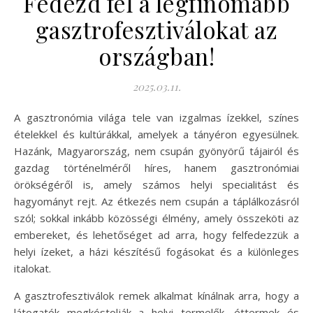
Fedezd fel a legfinomabb
gasztrofesztiválokat az
országban!
2025.03.11.
A gasztronómia világa tele van izgalmas ízekkel, színes
ételekkel és kultúrákkal, amelyek a tányéron egyesülnek.
Hazánk, Magyarország, nem csupán gyönyörű tájairól és
gazdag történelméről híres, hanem gasztronómiai
örökségéről is, amely számos helyi specialitást és
hagyományt rejt. Az étkezés nem csupán a táplálkozásról
szól; sokkal inkább közösségi élmény, amely összeköti az
embereket, és lehetőséget ad arra, hogy felfedezzük a
helyi ízeket, a házi készítésű fogásokat és a különleges
italokat.
A gasztrofesztiválok remek alkalmat kínálnak arra, hogy a
látogatók megkóstolják a helyi termelők, éttermek és