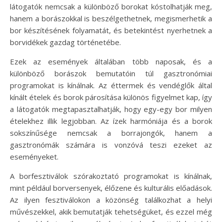
látogatók nemcsak a különböző borokat kóstolhatják meg,
hanem a borászokkal is beszélgethetnek, megismerhetik a
bor készítésének folyamatát, és betekintést nyerhetnek a
borvidékek gazdag történetébe.
Ezek az események általában több naposak, és a
különböző borászok bemutatóin túl gasztronómiai
programokat is kínálnak. Az éttermek és vendéglők által
kínált ételek és borok párosítása különös figyelmet kap, így
a látogatók megtapasztalhatják, hogy egy-egy bor milyen
ételekhez illik legjobban. Az ízek harmóniája és a borok
sokszínűsége nemcsak a borrajongók, hanem a
gasztronómák számára is vonzóvá teszi ezeket az
eseményeket.
A borfesztiválok szórakoztató programokat is kínálnak,
mint például borversenyek, élőzene és kulturális előadások.
Az ilyen fesztiválokon a közönség találkozhat a helyi
művészekkel, akik bemutatják tehetségüket, és ezzel még