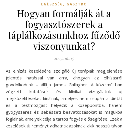
,
EGÉSZSÉG
GASZTRO
Hogyan formálják át a
fogyasztószerek a
táplálkozásunkhoz fűződő
viszonyunkat?
2025.06.05.
Az elhízás kezelésére szolgáló új terápiák megjelenése
jelentős hatással van arra, ahogyan az elhízásról
gondolkodunk – állítja James Gallagher. A közelmúltban
végzett kutatások és klinikai vizsgálatok új
megközelítéseket kínálnak, amelyek nem csupán a diétát
és a testmozgást helyezik a középpontba, hanem
gyógyszeres és sebészeti beavatkozásokat is magukba
foglalnak, amelyek célja a tartós fogyás elősegítése. Ezek a
kezelések új reményt adhatnak azoknak, akik hosszú távon