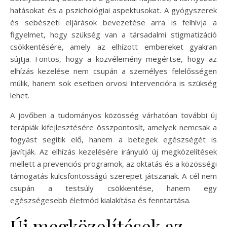
hatásokat és a pszichológiai aspektusokat. A gyógyszerek
és sebészeti eljárások bevezetése arra is felhívja a
figyelmet, hogy szükség van a társadalmi stigmatizáció
csökkentésére, amely az elhízott embereket gyakran
sújtja. Fontos, hogy a közvélemény megértse, hogy az
elhízás kezelése nem csupán a személyes felelősségen
múlik, hanem sok esetben orvosi intervencióra is szükség
lehet.
A jövőben a tudományos közösség várhatóan további új
terápiák kifejlesztésére összpontosít, amelyek nemcsak a
fogyást segítik elő, hanem a betegek egészségét is
javítják. Az elhízás kezelésére irányuló új megközelítések
mellett a prevenciós programok, az oktatás és a közösségi
támogatás kulcsfontosságú szerepet játszanak. A cél nem
csupán a testsúly csökkentése, hanem egy
egészségesebb életmód kialakítása és fenntartása.
Új megközelítések az