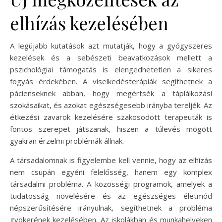
elhízás kezelésében
A legújabb kutatások azt mutatják, hogy a gyógyszeres
kezelések és a sebészeti beavatkozások mellett a
pszichológiai támogatás is elengedhetetlen a sikeres
fogyás érdekében. A viselkedésterápiák segíthetnek a
pácienseknek abban, hogy megértsék a táplálkozási
szokásaikat, és azokat egészségesebb irányba tereljék. Az
étkezési zavarok kezelésére szakosodott terapeuták is
fontos szerepet játszanak, hiszen a túlevés mögött
gyakran érzelmi problémák állnak.
A társadalomnak is figyelembe kell vennie, hogy az elhízás
nem csupán egyéni felelősség, hanem egy komplex
társadalmi probléma. A közösségi programok, amelyek a
tudatosság növelésére és az egészséges életmód
népszerűsítésére irányulnak, segíthetnek a probléma
gyökerének kezelésében. Az iskolákban és munkahelyeken