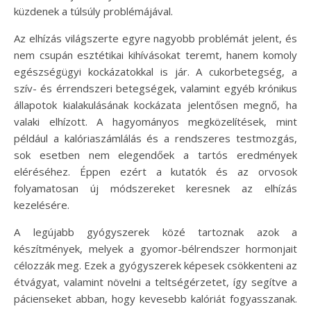
küzdenek a túlsúly problémájával.
Az elhízás világszerte egyre nagyobb problémát jelent, és
nem csupán esztétikai kihívásokat teremt, hanem komoly
egészségügyi kockázatokkal is jár. A cukorbetegség, a
szív- és érrendszeri betegségek, valamint egyéb krónikus
állapotok kialakulásának kockázata jelentősen megnő, ha
valaki elhízott. A hagyományos megközelítések, mint
például a kalóriaszámlálás és a rendszeres testmozgás,
sok esetben nem elegendőek a tartós eredmények
eléréséhez. Éppen ezért a kutatók és az orvosok
folyamatosan új módszereket keresnek az elhízás
kezelésére.
A legújabb gyógyszerek közé tartoznak azok a
készítmények, melyek a gyomor-bélrendszer hormonjait
célozzák meg. Ezek a gyógyszerek képesek csökkenteni az
étvágyat, valamint növelni a teltségérzetet, így segítve a
pácienseket abban, hogy kevesebb kalóriát fogyasszanak.