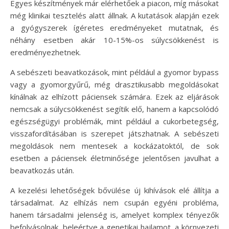
Egyes készítmények már elérhetőek a piacon, míg másokat
még klinikai tesztelés alatt állnak. A kutatások alapján ezek
a gyógyszerek ígéretes eredményeket mutatnak, és
néhány esetben akár 10-15%-os súlycsökkenést is
eredményezhetnek.
A sebészeti beavatkozások, mint például a gyomor bypass
vagy a gyomorgyűrű, még drasztikusabb megoldásokat
kínálnak az elhízott páciensek számára. Ezek az eljárások
nemcsak a súlycsökkenést segítik elő, hanem a kapcsolódó
egészségügyi problémák, mint például a cukorbetegség,
visszafordításában is szerepet játszhatnak. A sebészeti
megoldások nem mentesek a kockázatoktól, de sok
esetben a páciensek életminősége jelentősen javulhat a
beavatkozás után.
A kezelési lehetőségek bővülése új kihívások elé állítja a
társadalmat. Az elhízás nem csupán egyéni probléma,
hanem társadalmi jelenség is, amelyet komplex tényezők
befolyásolnak, beleértve a genetikai hajlamot, a környezeti