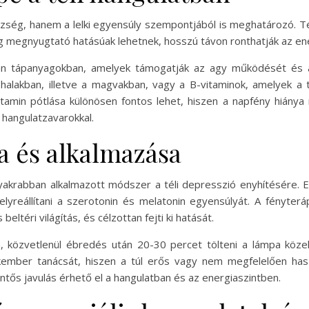
szség, hanem a lelki egyensúly szempontjából is meghatározó. 
g megnyugtató hatásúak lehetnek, hosszú távon ronthatják az ene
n tápanyagokban, amelyek támogatják az agy működését és a 
halakban, illetve a magvakban, vagy a B-vitaminok, amelyek a 
amin pótlása különösen fontos lehet, hiszen a napfény hiánya
 hangulatzavarokkal.
a és alkalmazása
yakrabban alkalmazott módszer a téli depresszió enyhítésére. Ez
lyreállítani a szerotonin és melatonin egyensúlyát. A fényteráp
ltéri világítás, és célzottan fejti ki hatását.
an, közvetlenül ébredés után 20-30 percet tölteni a lámpa köz
kember tanácsát, hiszen a túl erős vagy nem megfelelően hasz
tős javulás érhető el a hangulatban és az energiaszintben.