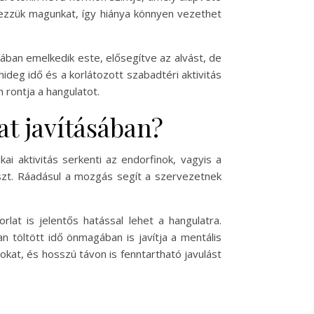
rezzük magunkat, így hiánya könnyen vezethet
lában emelkedik este, elősegítve az alvást, de
deg idő és a korlátozott szabadtéri aktivitás
 rontja a hangulatot.
t javításában?
i aktivitás serkenti az endorfinok, vagyis a
szt. Ráadásul a mozgás segít a szervezetnek
at is jelentős hatással lehet a hangulatra.
 töltött idő önmagában is javítja a mentális
okat, és hosszú távon is fenntartható javulást