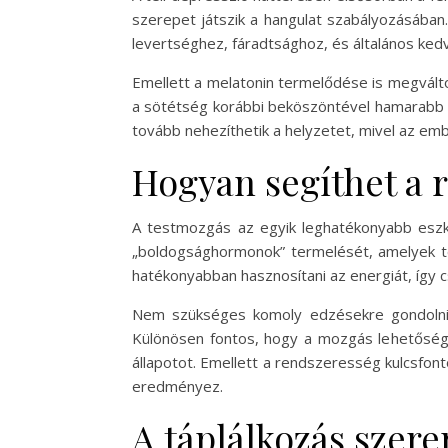
szerepet játszik a hangulat szabályozásában
levertséghez, fáradtsághoz, és általános ked
Emellett a melatonin termelődése is megváltoz
a sötétség korábbi beköszöntével hamarabb ke
tovább nehezíthetik a helyzetet, mivel az em
Hogyan segíthet a 
A testmozgás az egyik leghatékonyabb eszköz
„boldogsághormonok” termelését, amelyek te
hatékonyabban hasznosítani az energiát, így c
Nem szükséges komoly edzésekre gondolni: a
Különösen fontos, hogy a mozgás lehetőség s
állapotot. Emellett a rendszeresség kulcsfont
eredményez.
A táplálkozás szere