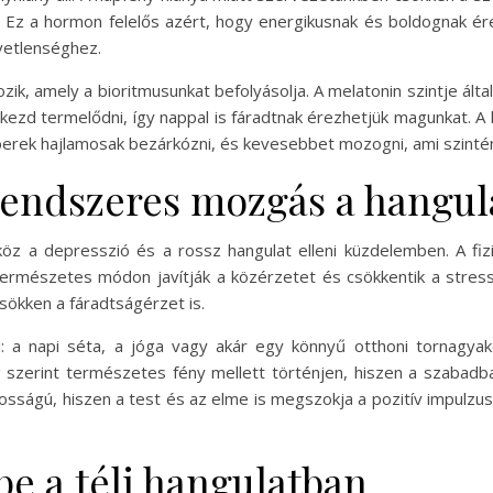
. Ez a hormon felelős azért, hogy energikusnak és boldognak é
vetlenséghez.
ik, amely a bioritmusunkat befolyásolja. A melatonin szintje álta
zd termelődni, így nappal is fáradtnak érezhetjük magunkat. A hi
berek hajlamosak bezárkózni, és kevesebbet mozogni, ami szintén
rendszeres mozgás a hangula
 a depresszió és a rossz hangulat elleni küzdelemben. A fizika
rmészetes módon javítják a közérzetet és csökkentik a stres
sökken a fáradtságérzet is.
 napi séta, a jóga vagy akár egy könnyű otthoni tornagyakorl
zerint természetes fény mellett történjen, hiszen a szabadban
osságú, hiszen a test és az elme is megszokja a pozitív impulzus
pe a téli hangulatban