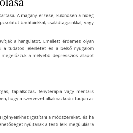
olása
ntartása. A magány érzése, különösen a hideg
csolatot barátainkkal, családtagjainkkal, vagy
ítják a hangulatot. Emellett érdemes olyan
ják a tudatos jelenlétet és a belső nyugalom
s megelőzzük a mélyebb depressziós állapot
ás, táplálkozás, fényterápia vagy mentális
ben, hogy a szervezet alkalmazkodni tudjon az
i igényeinkhez igazítani a módszereket, és ha
hetőséget nyújtanak a testi-lelki megújulásra