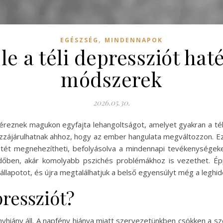
,
EGÉSZSÉG
MINDENNAPOK
e a téli depressziót hat
módszerek
2026.05.30.
eznek magukon egyfajta lehangoltságot, amelyet gyakran a téli 
hozzájárulhatnak ahhoz, hogy az ember hangulata megváltozzon.
ét megnehezítheti, befolyásolva a mindennapi tevékenységeket, 
időben, akár komolyabb pszichés problémákhoz is vezethet. Ép
állapotot, és újra megtalálhatjuk a belső egyensúlyt még a leghi
pressziót?
nyhiány áll. A napfény hiánya miatt szervezetünkben csökken a s