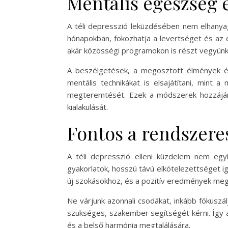
Mentális egészség é
A téli depresszió leküzdésében nem elhanyag
hónapokban, fokozhatja a levertséget és az el
akár közösségi programokon is részt vegyünk
A beszélgetések, a megosztott élmények és
mentális technikákat is elsajátítani, mint 
megteremtését. Ezek a módszerek hozzájáru
kialakulását.
Fontos a rendszere
A téli depresszió elleni küzdelem nem egy
gyakorlatok, hosszú távú elkötelezettséget i
új szokásokhoz, és a pozitív eredmények me
Ne várjunk azonnali csodákat, inkább fókuszá
szükséges, szakember segítségét kérni. Így a
és a belső harmónia megtalálására.