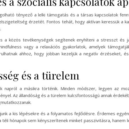
s a szociális kapcsolatok áp
olható tényező a lelki támogatás és a társas kapcsolatok fen
szigeteltség érzetét. Fontos tehát, hogy aktívan keressük a kap
.
 a közös tevékenységek segítenek enyhíteni a stresszt és jav
a mindfulness vagy a relaxációs gyakorlatok, amelyek támogat
lhatnak ahhoz, hogy jobban kezeljük a negatív érzéseket, é
sség és a türelem
ik napról a másikra történik. Minden módszer, legyen az mozg
gényel. Az állandóság és a türelem kulcsfontosságú annak érdeké
gmutatkozzanak.
ljunk a kis lépésekre és a folyamatos fejlődésre. Érdemes egyén
 téli hónapok sem kényszerítenek minket passzivitásra, hanem le