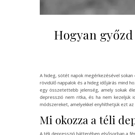
Hogyan győzd l
A hideg, sötét napok megérkezésével sokan ér
rövidülő nappalok és a hideg időjárás mind 
egy összetettebb jelenség, amely sokak élet
depresszió nem ritka, és ha nem kezeljük 
módszereket, amelyekkel enyhíthetjük ezt az 
Mi okozza a téli de
A téli depresszió hátterében elsősorban a fé