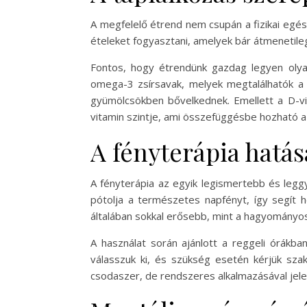
A megfelelő étrend nem csupán a fizikai egé
ételeket fogyasztani, amelyek bár átmenetile
Fontos, hogy étrendünk gazdag legyen olya
omega-3 zsírsavak, melyek megtalálhatók a 
gyümölcsökben bővelkednek. Emellett a D-vit
vitamin szintje, ami összefüggésbe hozható a
A fényterápia hatás
A fényterápia az egyik legismertebb és legg
pótolja a természetes napfényt, így segít he
általában sokkal erősebb, mint a hagyományos be
A használat során ajánlott a reggeli órákb
válasszuk ki, és szükség esetén kérjük sza
csodaszer, de rendszeres alkalmazásával jelen