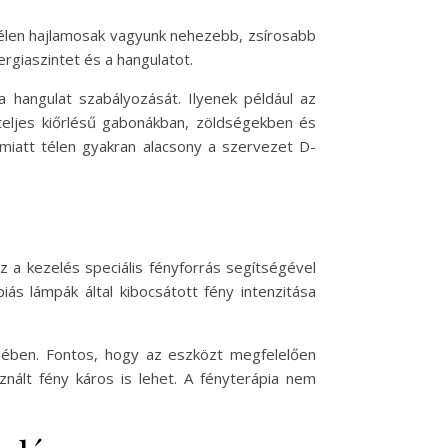
Télen hajlamosak vagyunk nehezebb, zsírosabb
rgiaszintet és a hangulatot.
hangulat szabályozását. Ilyenek például az
teljes kiőrlésű gabonákban, zöldségekben és
 miatt télen gyakran alacsony a szervezet D-
 a kezelés speciális fényforrás segítségével
iás lámpák által kibocsátott fény intenzitása
elében. Fontos, hogy az eszközt megfelelően
nált fény káros is lehet. A fényterápia nem