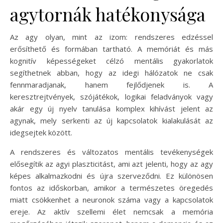
agytornák hatékonysága
Az agy olyan, mint az izom: rendszeres edzéssel
erősíthető és formában tartható. A memóriát és más
kognitív képességeket célzó mentális gyakorlatok
segíthetnek abban, hogy az idegi hálózatok ne csak
fennmaradjanak, hanem fejlődjenek is. A
keresztrejtvények, szójátékok, logikai feladványok vagy
akár egy új nyelv tanulása komplex kihívást jelent az
agynak, mely serkenti az új kapcsolatok kialakulását az
idegsejtek között.
A rendszeres és változatos mentális tevékenységek
elősegítik az agyi plaszticitást, ami azt jelenti, hogy az agy
képes alkalmazkodni és újra szerveződni. Ez különösen
fontos az időskorban, amikor a természetes öregedés
miatt csökkenhet a neuronok száma vagy a kapcsolatok
ereje. Az aktív szellemi élet nemcsak a memória