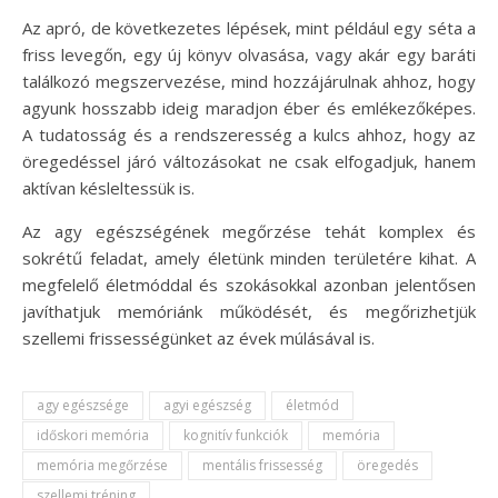
Az apró, de következetes lépések, mint például egy séta a
friss levegőn, egy új könyv olvasása, vagy akár egy baráti
találkozó megszervezése, mind hozzájárulnak ahhoz, hogy
agyunk hosszabb ideig maradjon éber és emlékezőképes.
A tudatosság és a rendszeresség a kulcs ahhoz, hogy az
öregedéssel járó változásokat ne csak elfogadjuk, hanem
aktívan késleltessük is.
Az agy egészségének megőrzése tehát komplex és
sokrétű feladat, amely életünk minden területére kihat. A
megfelelő életmóddal és szokásokkal azonban jelentősen
javíthatjuk memóriánk működését, és megőrizhetjük
szellemi frissességünket az évek múlásával is.
agy egészsége
agyi egészség
életmód
időskori memória
kognitív funkciók
memória
memória megőrzése
mentális frissesség
öregedés
szellemi tréning