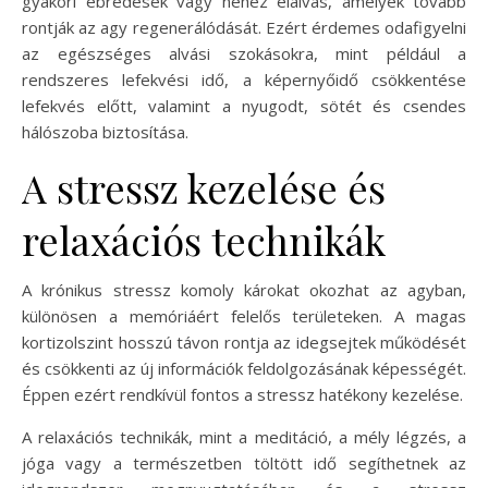
gyakori ébredések vagy nehéz elalvás, amelyek tovább
rontják az agy regenerálódását. Ezért érdemes odafigyelni
az egészséges alvási szokásokra, mint például a
rendszeres lefekvési idő, a képernyőidő csökkentése
lefekvés előtt, valamint a nyugodt, sötét és csendes
hálószoba biztosítása.
A stressz kezelése és
relaxációs technikák
A krónikus stressz komoly károkat okozhat az agyban,
különösen a memóriáért felelős területeken. A magas
kortizolszint hosszú távon rontja az idegsejtek működését
és csökkenti az új információk feldolgozásának képességét.
Éppen ezért rendkívül fontos a stressz hatékony kezelése.
A relaxációs technikák, mint a meditáció, a mély légzés, a
jóga vagy a természetben töltött idő segíthetnek az