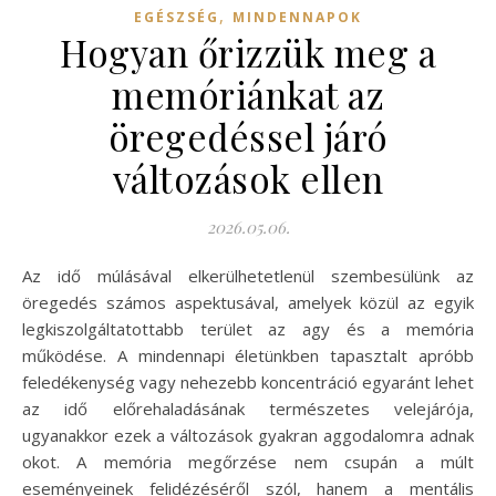
,
EGÉSZSÉG
MINDENNAPOK
Hogyan őrizzük meg a
memóriánkat az
öregedéssel járó
változások ellen
2026.05.06.
Az idő múlásával elkerülhetetlenül szembesülünk az
öregedés számos aspektusával, amelyek közül az egyik
legkiszolgáltatottabb terület az agy és a memória
működése. A mindennapi életünkben tapasztalt apróbb
feledékenység vagy nehezebb koncentráció egyaránt lehet
az idő előrehaladásának természetes velejárója,
ugyanakkor ezek a változások gyakran aggodalomra adnak
okot. A memória megőrzése nem csupán a múlt
eseményeinek felidézéséről szól, hanem a mentális