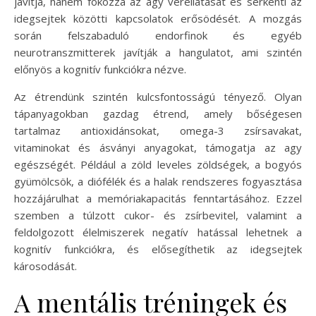
javítja, hanem fokozza az agy vérellátását és serkenti az
idegsejtek közötti kapcsolatok erősödését. A mozgás
során felszabaduló endorfinok és egyéb
neurotranszmitterek javítják a hangulatot, ami szintén
előnyös a kognitív funkciókra nézve.
Az étrendünk szintén kulcsfontosságú tényező. Olyan
tápanyagokban gazdag étrend, amely bőségesen
tartalmaz antioxidánsokat, omega-3 zsírsavakat,
vitaminokat és ásványi anyagokat, támogatja az agy
egészségét. Például a zöld leveles zöldségek, a bogyós
gyümölcsök, a diófélék és a halak rendszeres fogyasztása
hozzájárulhat a memóriakapacitás fenntartásához. Ezzel
szemben a túlzott cukor- és zsírbevitel, valamint a
feldolgozott élelmiszerek negatív hatással lehetnek a
kognitív funkciókra, és elősegíthetik az idegsejtek
károsodását.
A mentális tréningek és