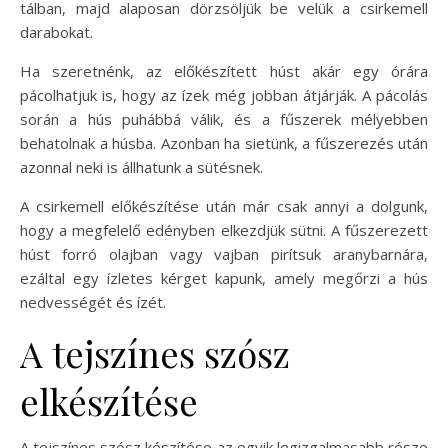
tálban, majd alaposan dörzsöljük be velük a csirkemell
darabokat.
Ha szeretnénk, az előkészített húst akár egy órára
pácolhatjuk is, hogy az ízek még jobban átjárják. A pácolás
során a hús puhábbá válik, és a fűszerek mélyebben
behatolnak a húsba. Azonban ha sietünk, a fűszerezés után
azonnal neki is állhatunk a sütésnek.
A csirkemell előkészítése után már csak annyi a dolgunk,
hogy a megfelelő edényben elkezdjük sütni. A fűszerezett
húst forró olajban vagy vajban pirítsuk aranybarnára,
ezáltal egy ízletes kérget kapunk, amely megőrzi a hús
nedvességét és ízét.
A tejszínes szósz
elkészítése
A tejszínes szósz készítése az egyik legizgalmasabb része