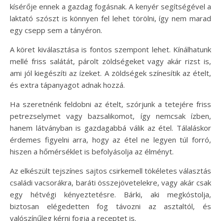
kísérője ennek a gazdag fogásnak. A kenyér segítségével a
laktató szószt is könnyen fel lehet törölni, így nem marad
egy csepp sem a tányéron.
A köret kiválasztása is fontos szempont lehet. Kínálhatunk
mellé friss salátát, párolt zöldségeket vagy akár rizst is,
ami jól kiegészíti az ízeket. A zöldségek színesítik az ételt,
és extra tápanyagot adnak hozzá.
Ha szeretnénk feldobni az ételt, szórjunk a tetejére friss
petrezselymet vagy bazsalikomot, így nemcsak ízben,
hanem látványban is gazdagabbá válik az étel. Tálaláskor
érdemes figyelni arra, hogy az étel ne legyen túl forró,
hiszen a hőmérséklet is befolyásolja az élményt.
Az elkészült tejszínes sajtos csirkemell tökéletes választás
családi vacsorákra, baráti összejövetelekre, vagy akár csak
egy hétvégi kényeztetésre. Bárki, aki megkóstolja,
biztosan elégedetten fog távozni az asztaltól, és
valószínűleg kérni fogja a receptet is.