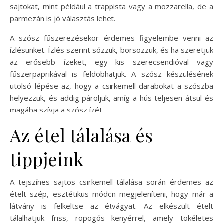
sajtokat, mint például a trappista vagy a mozzarella, de a
parmezán is jó választás lehet.
A szósz fűszerezésekor érdemes figyelembe venni az
ízlésünket. Ízlés szerint sózzuk, borsozzuk, és ha szeretjük
az erősebb ízeket, egy kis szerecsendióval vagy
fűszerpaprikával is feldobhatjuk. A szósz készülésének
utolsó lépése az, hogy a csirkemell darabokat a szószba
helyezzük, és addig pároljuk, amíg a hús teljesen átsül és
magába szívja a szósz ízét.
Az étel tálalása és
tippjeink
A tejszínes sajtos csirkemell tálalása során érdemes az
ételt szép, esztétikus módon megjeleníteni, hogy már a
látvány is felkeltse az étvágyat. Az elkészült ételt
tálalhatjuk friss, ropogós kenyérrel, amely tökéletes