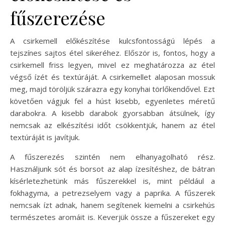
fűszerezése
A csirkemell előkészítése kulcsfontosságú lépés a
tejszínes sajtos étel sikeréhez. Először is, fontos, hogy a
csirkemell friss legyen, mivel ez meghatározza az étel
végső ízét és textúráját. A csirkemellet alaposan mossuk
meg, majd töröljük szárazra egy konyhai törlőkendővel. Ezt
követően vágjuk fel a húst kisebb, egyenletes méretű
darabokra. A kisebb darabok gyorsabban átsülnek, így
nemcsak az elkészítési időt csökkentjük, hanem az étel
textúráját is javítjuk.
A fűszerezés szintén nem elhanyagolható rész.
Használjunk sót és borsot az alap ízesítéshez, de bátran
kísérletezhetünk más fűszerekkel is, mint például a
fokhagyma, a petrezselyem vagy a paprika. A fűszerek
nemcsak ízt adnak, hanem segítenek kiemelni a csirkehús
természetes aromáit is. Keverjük össze a fűszereket egy