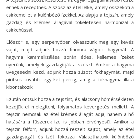
ennek a receptnek. A szósz az étel lelke, amely összeköti a
csirkemellet a különböző ízekkel. Az alapja a tejszín, amely
gazdag és krémes állagával tökéletesen harmonizál a
csirkehússal.
Először is, egy serpenyőben olvasszunk meg egy kevés
vajat, majd adjunk hozzá finomra vágott hagymát. A
hagyma karamellizálása során édes, kellemes ízeket
nyerünk, amelyek gazdagítják a szószt. Amikor a hagyma
üvegesedni kezd, adjunk hozzá zúzott fokhagymát, majd
pirítsuk további egy-két percig, amíg a fokhagyma illata
kibontakozik.
Ezután öntsük hozzá a tejszínt, és alacsony hőmérsékleten
kezdjük el melegíteni, folyamatos kevergetés mellett. A
tejszín nemcsak az étel krémes állagát adja, hanem a hő
hatására a fűszerek íze is jobban érvényesül. Amikor a
tejszín felforr, adjunk hozzá reszelt sajtot, amely az étel
gazdagságát és ízét fokozza. Választhatunk különböző