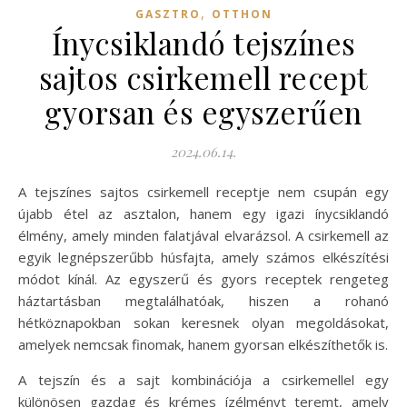
,
GASZTRO
OTTHON
Ínycsiklandó tejszínes
sajtos csirkemell recept
gyorsan és egyszerűen
2024.06.14.
A tejszínes sajtos csirkemell receptje nem csupán egy
újabb étel az asztalon, hanem egy igazi ínycsiklandó
élmény, amely minden falatjával elvarázsol. A csirkemell az
egyik legnépszerűbb húsfajta, amely számos elkészítési
módot kínál. Az egyszerű és gyors receptek rengeteg
háztartásban megtalálhatóak, hiszen a rohanó
hétköznapokban sokan keresnek olyan megoldásokat,
amelyek nemcsak finomak, hanem gyorsan elkészíthetők is.
A tejszín és a sajt kombinációja a csirkemellel egy
különösen gazdag és krémes ízélményt teremt, amely