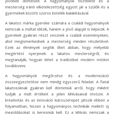
jövőbeli döntéseit. A hagyományok tisztelete és a
mesterség iránti elkötelezettség együtt jár a szülők és a
gyermekek közötti szoros kötelék kialakításával.
A lakatos márka gyereke számára a családi hagyományok
nemcsak a múltat idézik, hanem a jövő alapját is képezik. A
gyerekek gyakran részt vesznek a családi eseményeken,
ahol megismerkednek a mesterség minden részletével.
Ezek az élmények segítik őket abban, hogy mélyebb
megértést nyerjenek a lakatos mesterségről, és
megtanulják, hogyan lehet a tradíciókat modern módon
továbbvinni.
A hagyományok megőrzése és a modernizáció
összeegyeztetése nem mindig egyszerű feladat. A fiatal
lakatosoknak gyakran kell dönteniük arról, hogy miként
tudják a múlt értékeit a jelen kihívásaival ötvözni. A
kreativitás és az innováció kulcsszerepet játszik ebben a
folyamatban, hiszen a hagyományos technikák mellett új
megoldásokat is keresniük kell. Ez a kihívás nemcsak a