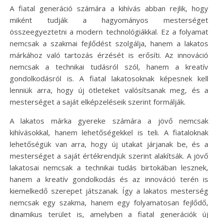
A fiatal generáció számára a kihívás abban rejlik, hogy
miként tudják a hagyományos mesterséget
összeegyeztetni a modern technológiákkal. Ez a folyamat
nemcsak a szakmai fejlődést szolgálja, hanem a lakatos
márkához való tartozás érzését is erősíti. Az innováció
nemcsak a technikai tudásról szól, hanem a kreatív
gondolkodásról is. A fiatal lakatosoknak képesnek kell
lenniük arra, hogy új ötleteket valósítsanak meg, és a
mesterséget a saját elképzeléseik szerint formálják.
A lakatos márka gyereke számára a jövő nemcsak
kihívásokkal, hanem lehetőségekkel is teli. A fiataloknak
lehetőségük van arra, hogy új utakat járjanak be, és a
mesterséget a saját értékrendjük szerint alakítsák. A jövő
lakatosai nemcsak a technikai tudás birtokában lesznek,
hanem a kreatív gondolkodás és az innováció terén is
kiemelkedő szerepet játszanak. Így a lakatos mesterség
nemcsak egy szakma, hanem egy folyamatosan fejlődő,
dinamikus terület is, amelyben a fiatal generációk új