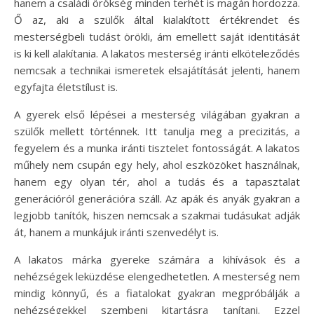
hanem a családi örökség minden terhét is magán hordozza.
Ő az, aki a szülők által kialakított értékrendet és
mesterségbeli tudást örökli, ám emellett saját identitását
is ki kell alakítania. A lakatos mesterség iránti elköteleződés
nemcsak a technikai ismeretek elsajátítását jelenti, hanem
egyfajta életstílust is.
A gyerek első lépései a mesterség világában gyakran a
szülők mellett történnek. Itt tanulja meg a precizitás, a
fegyelem és a munka iránti tisztelet fontosságát. A lakatos
műhely nem csupán egy hely, ahol eszközöket használnak,
hanem egy olyan tér, ahol a tudás és a tapasztalat
generációról generációra száll. Az apák és anyák gyakran a
legjobb tanítók, hiszen nemcsak a szakmai tudásukat adják
át, hanem a munkájuk iránti szenvedélyt is.
A lakatos márka gyereke számára a kihívások és a
nehézségek leküzdése elengedhetetlen. A mesterség nem
mindig könnyű, és a fiatalokat gyakran megpróbálják a
nehézségekkel szembeni kitartásra tanítani. Ezzel