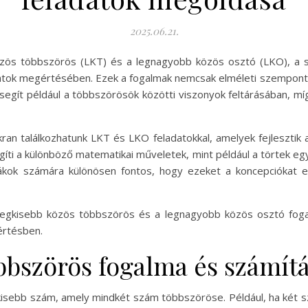
2025.06.21.
özös többszörös (LKT) és a legnagyobb közös osztó (LKO), a 
atok megértésében. Ezek a fogalmak nemcsak elméleti szempont
 segít például a többszörösök közötti viszonyok feltárásában, m
n találkozhatunk LKT és LKO feladatokkal, amelyek fejlesztik
ti a különböző matematikai műveletek, mint például a törtek 
ákok számára különösen fontos, hogy ezeket a koncepciókat els
legkisebb közös többszörös és a legnagyobb közös osztó foga
értésben.
bbszörös fogalma és számít
kisebb szám, amely mindkét szám többszöröse. Például, ha két s