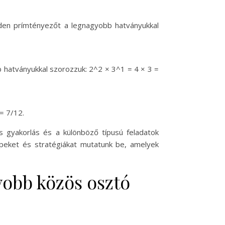
nden prímtényezőt a legnagyobb hatványukkal
 hatványukkal szorozzuk: 2^2 × 3^1 = 4 × 3 =
= 7/12.
gyakorlás és a különböző típusú feladatok
peket és stratégiákat mutatunk be, amelyek
yobb közös osztó