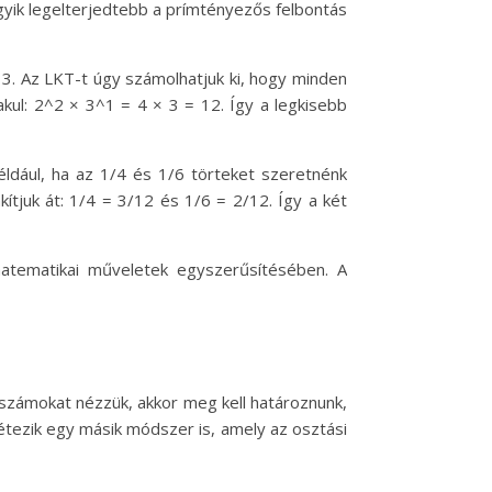
yik legelterjedtebb a prímtényezős felbontás
 3. Az LKT-t úgy számolhatjuk ki, hogy minden
ul: 2^2 × 3^1 = 4 × 3 = 12. Így a legkisebb
ldául, ha az 1/4 és 1/6 törteket szeretnénk
ítjuk át: 1/4 = 3/12 és 1/6 = 2/12. Így a két
atematikai műveletek egyszerűsítésében. A
számokat nézzük, akkor meg kell határoznunk,
étezik egy másik módszer is, amely az osztási