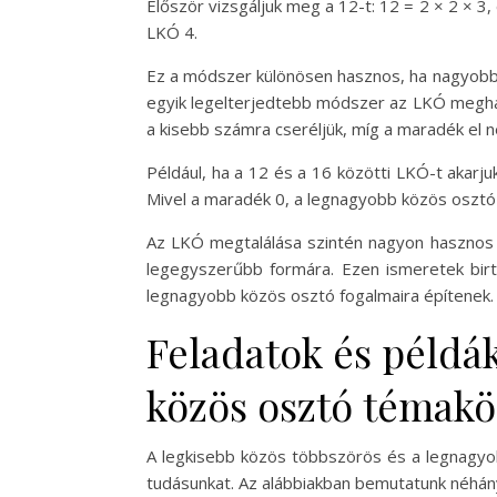
Először vizsgáljuk meg a 12-t: 12 = 2 × 2 × 3
LKÓ 4.
Ez a módszer különösen hasznos, ha nagyobb s
egyik legelterjedtebb módszer az LKÓ megha
a kisebb számra cseréljük, míg a maradék el ne
Például, ha a 12 és a 16 közötti LKÓ-t akarju
Mivel a maradék 0, a legnagyobb közös osztó
Az LKÓ megtalálása szintén nagyon hasznos a
legegyszerűbb formára. Ezen ismeretek bir
legnagyobb közös osztó fogalmaira építenek.
Feladatok és példá
közös osztó témak
A legkisebb közös többszörös és a legnagyob
tudásunkat. Az alábbiakban bemutatunk néhán