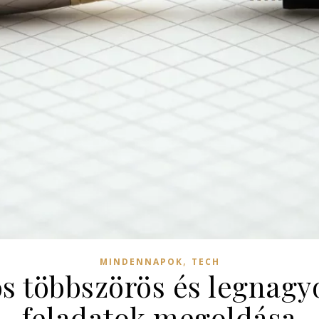
,
MINDENNAPOK
TECH
s többszörös és legnagy
feladatok megoldása