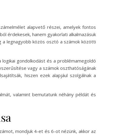
számelmélet alapvető részei, amelyek fontos
ból érdekesek, hanem gyakorlati alkalmazásuk
íg a legnagyobb közös osztó a számok közötti
 a logikai gondolkodást és a problémamegoldó
egyszerűsítése vagy a számok oszthatóságának
ajátítsák, hiszen ezek alapjául szolgálnak a
lmát, valamint bemutatunk néhány példát és
ása
zámot, mondjuk 4-et és 6-ot nézünk, akkor az