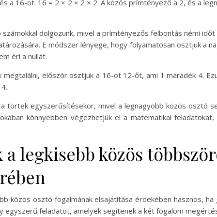
, és a 16-ot: 16 = 2 × 2 × 2 × 2. A közös prímtényező a 2, és a l
zámokkal dolgozunk, mivel a prímtényezős felbontás némi időt é
tározására. E módszer lényege, hogy folyamatosan osztjuk a n
m éri a nullát.
k megtalálni, először osztjuk a 16-ot 12-őt, ami 1 maradék 4. Ez
 4.
 törtek egyszerűsítésekor, mivel a legnagyobb közös osztó se
tokában könnyebben végezhetjük el a matematikai feladatokat,
k a legkisebb közös többszö
örében
b közös osztó fogalmának elsajátítása érdekében hasznos, ha gya
y egyszerű feladatot, amelyek segítenek a két fogalom megérté