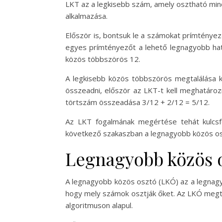
LKT az a legkisebb szám, amely osztható min
alkalmazása.
Először is, bontsuk le a számokat prímtényez
egyes prímtényezőt a lehető legnagyobb hat
közös többszörös 12.
A legkisebb közös többszörös megtalálása k
összeadni, először az LKT-t kell meghatározn
törtszám összeadása 3/12 + 2/12 = 5/12.
Az LKT fogalmának megértése tehát kulcsf
következő szakaszban a legnagyobb közös osz
Legnagyobb közös o
A legnagyobb közös osztó (LKÓ) az a legnagy
hogy mely számok osztják őket. Az LKÓ megtal
algoritmuson alapul.