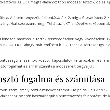
dkettővel. Az LKT megtalálásához több módszer létezik, de az eg
őikre. A 4 prímtényezős felbontása: 2 × 2, míg a 6 esetében: 2 ×
ványukkal szorozunk meg. Tehát az LKT a következőképpen alak
ülönösen hasznos a törtek összeadásakor vagy kivonásakor. Pé
unk. Az LKT, ahogy már említettük, 12, tehát a törteket így alak
ontosságú a számok közötti kapcsolatok feltárásában és a m
tó fogalmát és annak számítási módszereit tárgyaljuk.
sztó fogalma és számítása
obb szám, amely osztja mindkét számot. Ha például a 12 és 16 
álásához szintén használhatjuk a prímtényezős felbontást, de l