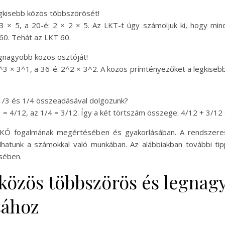
egkisebb közös többszörösét!
3 × 5, a 20-é: 2 × 2 × 5. Az LKT-t úgy számoljuk ki, hogy mi
60. Tehát az LKT 60.
egnagyobb közös osztóját!
^3 × 3^1, a 36-é: 2^2 × 3^2. A közös prímtényezőket a legkisebb
z 1/3 és 1/4 összeadásával dolgozunk?
 = 4/12, az 1/4 = 3/12. Így a két törtszám összege: 4/12 + 3/12 
LKÓ fogalmának megértésében és gyakorlásában. A rendszeres 
atunk a számokkal való munkában. Az alábbiakban további tip
sében.
 közös többszörös és legnag
sához