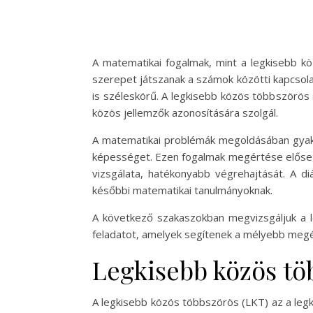
A matematikai fogalmak, mint a legkisebb k
szerepet játszanak a számok közötti kapcsol
is széleskörű. A legkisebb közös többszörös
közös jellemzők azonosítására szolgál.
A matematikai problémák megoldásában gyakra
képességet. Ezen fogalmak megértése elősegí
vizsgálata, hatékonyabb végrehajtását. A di
későbbi matematikai tanulmányoknak.
A következő szakaszokban megvizsgáljuk a 
feladatot, amelyek segítenek a mélyebb meg
Legkisebb közös tö
A legkisebb közös többszörös (LKT) az a leg