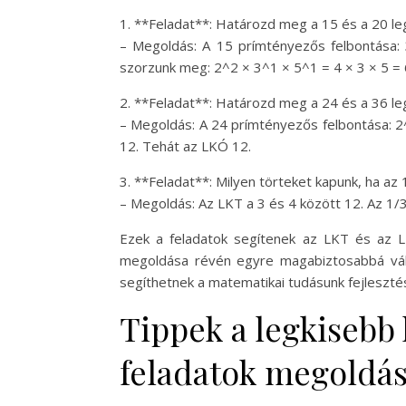
1. **Feladat**: Határozd meg a 15 és a 20 l
– Megoldás: A 15 prímtényezős felbontása: 
szorzunk meg: 2^2 × 3^1 × 5^1 = 4 × 3 × 5 = 
2. **Feladat**: Határozd meg a 24 és a 36 l
– Megoldás: A 24 prímtényezős felbontása: 2
12. Tehát az LKÓ 12.
3. **Feladat**: Milyen törteket kapunk, ha a
– Megoldás: Az LKT a 3 és 4 között 12. Az 1/3
Ezek a feladatok segítenek az LKT és az 
megoldása révén egyre magabiztosabbá válh
segíthetnek a matematikai tudásunk fejleszté
Tippek a legkisebb
feladatok megoldá