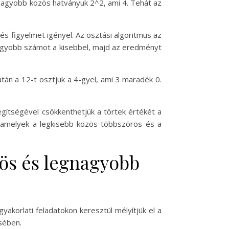
egnagyobb közös hatványuk 2^2, ami 4. Tehát az
s figyelmet igényel. Az osztási algoritmus az
agyobb számot a kisebbel, majd az eredményt
után a 12-t osztjuk a 4-gyel, ami 3 maradék 0.
gítségével csökkenthetjük a törtek értékét a
 amelyek a legkisebb közös többszörös és a
rös és legnagyobb
korlati feladatokon keresztül mélyítjük el a
sében.