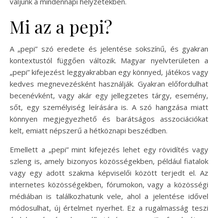
váljunk a mindennapi helyzetekben.
Mi az a pepi?
A „pepi” szó eredete és jelentése sokszínű, és gyakran
kontextustól függően változik. Magyar nyelvterületen a
„pepi” kifejezést leggyakrabban egy könnyed, játékos vagy
kedves megnevezésként használják. Gyakran előfordulhat
becenévként, vagy akár egy jellegzetes tárgy, esemény,
sőt, egy személyiség leírására is. A szó hangzása miatt
könnyen megjegyezhető és barátságos asszociációkat
kelt, emiatt népszerű a hétköznapi beszédben.
Emellett a „pepi” mint kifejezés lehet egy rövidítés vagy
szleng is, amely bizonyos közösségekben, például fiatalok
vagy egy adott szakma képviselői között terjedt el. Az
internetes közösségekben, fórumokon, vagy a közösségi
médiában is találkozhatunk vele, ahol a jelentése idővel
módosulhat, új értelmet nyerhet. Ez a rugalmasság teszi