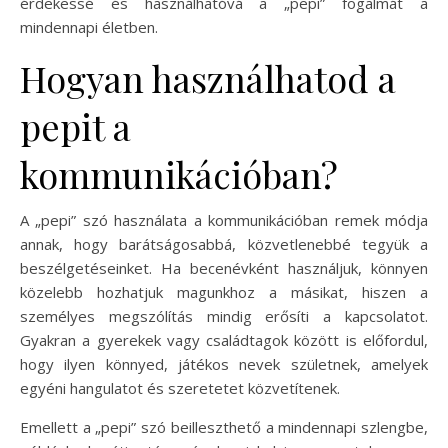
érdekessé és használhatóvá a „pepi” fogalmát a
mindennapi életben.
Hogyan használhatod a
pepit a
kommunikációban?
A „pepi” szó használata a kommunikációban remek módja
annak, hogy barátságosabbá, közvetlenebbé tegyük a
beszélgetéseinket. Ha becenévként használjuk, könnyen
közelebb hozhatjuk magunkhoz a másikat, hiszen a
személyes megszólítás mindig erősíti a kapcsolatot.
Gyakran a gyerekek vagy családtagok között is előfordul,
hogy ilyen könnyed, játékos nevek születnek, amelyek
egyéni hangulatot és szeretetet közvetítenek.
Emellett a „pepi” szó beilleszthető a mindennapi szlengbe,