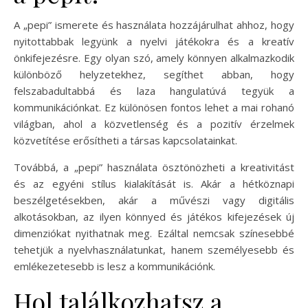
A „pepi” ismerete és használata hozzájárulhat ahhoz, hogy
nyitottabbak legyünk a nyelvi játékokra és a kreatív
önkifejezésre. Egy olyan szó, amely könnyen alkalmazkodik
különböző helyzetekhez, segíthet abban, hogy
felszabadultabbá és laza hangulatúvá tegyük a
kommunikációnkat. Ez különösen fontos lehet a mai rohanó
világban, ahol a közvetlenség és a pozitív érzelmek
közvetítése erősítheti a társas kapcsolatainkat.
Továbbá, a „pepi” használata ösztönözheti a kreativitást
és az egyéni stílus kialakítását is. Akár a hétköznapi
beszélgetésekben, akár a művészi vagy digitális
alkotásokban, az ilyen könnyed és játékos kifejezések új
dimenziókat nyithatnak meg. Ezáltal nemcsak színesebbé
tehetjük a nyelvhasználatunkat, hanem személyesebb és
emlékezetesebb is lesz a kommunikációnk.
Hol találkozhatsz a