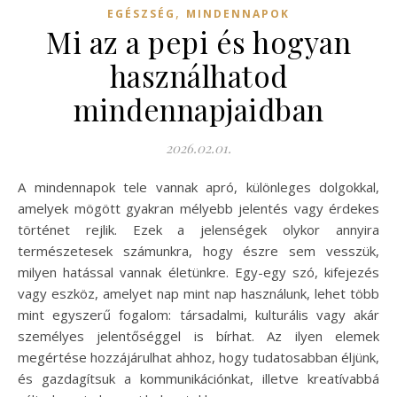
,
EGÉSZSÉG
MINDENNAPOK
Mi az a pepi és hogyan
használhatod
mindennapjaidban
2026.02.01.
A mindennapok tele vannak apró, különleges dolgokkal,
amelyek mögött gyakran mélyebb jelentés vagy érdekes
történet rejlik. Ezek a jelenségek olykor annyira
természetesek számunkra, hogy észre sem vesszük,
milyen hatással vannak életünkre. Egy-egy szó, kifejezés
vagy eszköz, amelyet nap mint nap használunk, lehet több
mint egyszerű fogalom: társadalmi, kulturális vagy akár
személyes jelentőséggel is bírhat. Az ilyen elemek
megértése hozzájárulhat ahhoz, hogy tudatosabban éljünk,
és gazdagítsuk a kommunikációnkat, illetve kreatívabbá