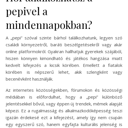
pepivel a
mindennapokban?
A „pepi” szóval szinte bárhol találkozhatunk, legyen szó
családi környezetről, baráti beszélgetésekről vagy akár
online platformokról. Gyakran hallhatjuk gyerekek szájából,
hiszen könnyen kimondható és játékos hangzása miatt
kedvelt kifejezés a kicsik körében. Emellett a fiatalok
körében is népszerű lehet, akik szlengként vagy
becenévként használják.
Az internetes közösségekben, fórumokon és közösségi
médiában is előfordulhat, hogy a „pepi” különböző
jelentésekkel bővül, vagy éppen új trendek, mémek alapját
képezi. Ez a rugalmasság és alkalmazkodóképesség teszi
igazán érdekesé ezt a kifejezést, amely így nem csupán
egy egyszerű szó, hanem egyfajta kulturális jelenség is