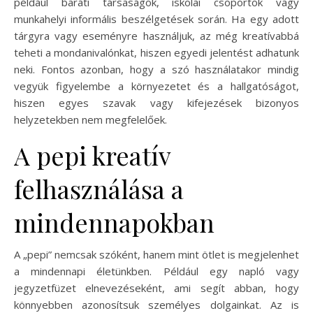
például baráti társaságok, iskolai csoportok vagy
munkahelyi informális beszélgetések során. Ha egy adott
tárgyra vagy eseményre használjuk, az még kreatívabbá
teheti a mondanivalónkat, hiszen egyedi jelentést adhatunk
neki. Fontos azonban, hogy a szó használatakor mindig
vegyük figyelembe a környezetet és a hallgatóságot,
hiszen egyes szavak vagy kifejezések bizonyos
helyzetekben nem megfelelőek.
A pepi kreatív
felhasználása a
mindennapokban
A „pepi” nemcsak szóként, hanem mint ötlet is megjelenhet
a mindennapi életünkben. Például egy napló vagy
jegyzetfüzet elnevezéseként, ami segít abban, hogy
könnyebben azonosítsuk személyes dolgainkat. Az is