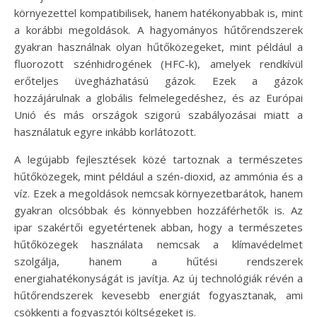
környezettel kompatibilisek, hanem hatékonyabbak is, mint
a korábbi megoldások. A hagyományos hűtőrendszerek
gyakran használnak olyan hűtőközegeket, mint például a
fluorozott szénhidrogének (HFC-k), amelyek rendkívül
erőteljes üvegházhatású gázok. Ezek a gázok
hozzájárulnak a globális felmelegedéshez, és az Európai
Unió és más országok szigorú szabályozásai miatt a
használatuk egyre inkább korlátozott.
A legújabb fejlesztések közé tartoznak a természetes
hűtőközegek, mint például a szén-dioxid, az ammónia és a
víz. Ezek a megoldások nemcsak környezetbarátok, hanem
gyakran olcsóbbak és könnyebben hozzáférhetők is. Az
ipar szakértői egyetértenek abban, hogy a természetes
hűtőközegek használata nemcsak a klímavédelmet
szolgálja, hanem a hűtési rendszerek
energiahatékonyságát is javítja. Az új technológiák révén a
hűtőrendszerek kevesebb energiát fogyasztanak, ami
csökkenti a fogyasztói költségeket is.