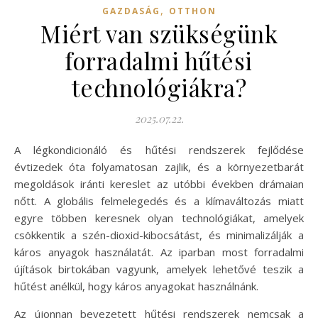
,
GAZDASÁG
OTTHON
Miért van szükségünk
forradalmi hűtési
technológiákra?
2025.07.22.
A légkondicionáló és hűtési rendszerek fejlődése
évtizedek óta folyamatosan zajlik, és a környezetbarát
megoldások iránti kereslet az utóbbi években drámaian
nőtt. A globális felmelegedés és a klímaváltozás miatt
egyre többen keresnek olyan technológiákat, amelyek
csökkentik a szén-dioxid-kibocsátást, és minimalizálják a
káros anyagok használatát. Az iparban most forradalmi
újítások birtokában vagyunk, amelyek lehetővé teszik a
hűtést anélkül, hogy káros anyagokat használnánk.
Az újonnan bevezetett hűtési rendszerek nemcsak a