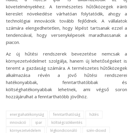
követelményekhez. A természetes hűtőközegek iránti
kereslet növekedése várhatóan folytatódik, ahogy a
technológiai innovációk tovább fejlődnek. A vállalatok
számára elengedhetetlen, hogy lépést tartsanak ezzel a
tendenciával, hogy versenyképesek maradhassanak a
piacon.
Az új hűtési rendszerek bevezetése nemcsak a
környezetvédelmet szolgálja, hanem új lehetőségeket is
teremt a gazdaság számára. A természetes hűtőközegek
alkalmazása révén a jövő hűtési rendszerei
hatékonyabbak, fenntarthatóbbak és
költséghatékonyabbak lehetnek, ami végső soron
hozzájárulhat a fenntarthatóbb jövőhöz.
energiahatékonyság
fenntarthatóság
hűtés
innováció
ipar
költségcsökkentés
környezetvédelem
légkondicionáló
szén-dioxid