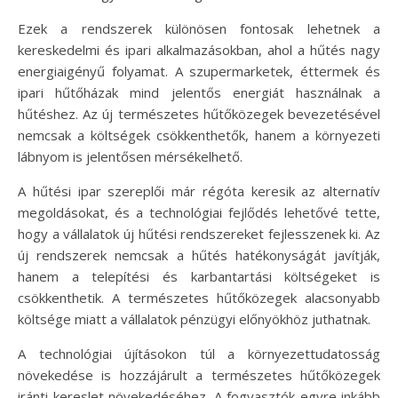
Ezek a rendszerek különösen fontosak lehetnek a
kereskedelmi és ipari alkalmazásokban, ahol a hűtés nagy
energiaigényű folyamat. A szupermarketek, éttermek és
ipari hűtőházak mind jelentős energiát használnak a
hűtéshez. Az új természetes hűtőközegek bevezetésével
nemcsak a költségek csökkenthetők, hanem a környezeti
lábnyom is jelentősen mérsékelhető.
A hűtési ipar szereplői már régóta keresik az alternatív
megoldásokat, és a technológiai fejlődés lehetővé tette,
hogy a vállalatok új hűtési rendszereket fejlesszenek ki. Az
új rendszerek nemcsak a hűtés hatékonyságát javítják,
hanem a telepítési és karbantartási költségeket is
csökkenthetik. A természetes hűtőközegek alacsonyabb
költsége miatt a vállalatok pénzügyi előnyökhöz juthatnak.
A technológiai újításokon túl a környezettudatosság
növekedése is hozzájárult a természetes hűtőközegek
iránti kereslet növekedéséhez. A fogyasztók egyre inkább