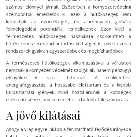
számos előnnyel járnak. Elsősorban a környezetvédelmi
szempontok emelhetők ki: ezek a hűtőközegek nem
károsítják az ózonréteget, és alacsonyabb globális
felmelegedési potenciállal rendelkeznek. Ezen kívül a
természetes hűtőközegek használata csökkentheti a
hűtési rendszerek karbantartási költségeit is, mivel ezek a
rendszerek gyakran egyszerűbbek és megbízhatóbbak.
A természetes hűtőközegek alkalmazásával a vállalatok
nemcsak a környezet védelmét szolgálják, hanem pénzügyi
előnyökre is szert tehetnek. A csökkentett
energiafogyasztás, a hosszabb élettartam és a kisebb
karbantartási igények mind hozzájárulnak a költségek
csökkentéséhez, ami vonzó lehet a befektetők számára is.
A jövő kilátásai
Ahogy a világ egyre inkább a fenntartható fejlődés irányába
halad, a hűtési ipar is alkalmazkodik az új