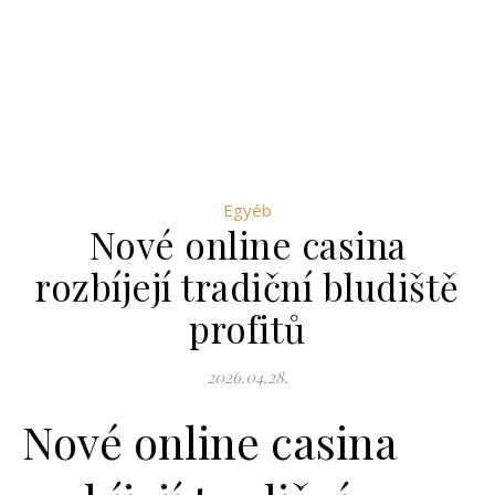
Egyéb
Nové online casina
rozbíjejí tradiční bludiště
profitů
2026.04.28.
Nové online casina