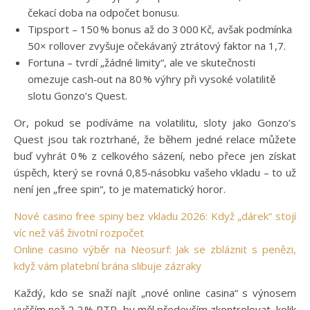
čekací doba na odpočet bonusu.
Tipsport – 150 % bonus až do 3 000 Kč, avšak podmínka
50× rollover zvyšuje očekávaný ztrátový faktor na 1,7.
Fortuna – tvrdí „žádné limity“, ale ve skutečnosti
omezuje cash‑out na 80 % výhry při vysoké volatilitě
slotu Gonzo’s Quest.
Or, pokud se podíváme na volatilitu, sloty jako Gonzo’s
Quest jsou tak roztrhané, že během jedné relace můžete
buď vyhrát 0 % z celkového sázení, nebo přece jen získat
úspěch, který se rovná 0,85‑násobku vašeho vkladu – to už
není jen „free spin“, to je matematický horor.
Nové casino free spiny bez vkladu 2026: Když „dárek“ stojí
víc než váš životní rozpočet
Online casino výběr na Neosurf: Jak se zbláznit s penězi,
když vám platební brána slibuje zázraky
Každý, kdo se snaží najít „nové online casina“ s výnosem
vyšším než 2,2 % RTP, by měl především zkontrolovat, kolik