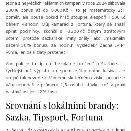
Jedna z největších reklamních kampaní v roce 2024 slibovala
200 % bonus až do 5 000 Kč – to je matematicky 2 : 1
poměr, ale pouze pokud hráč stoupne alespoň 1 500 Kč
během 48 hodin. Můj kamarád z Fortuna, který se snažil
splnit podmínky, skončil s –3 200 Kč čistým ztrátovým
účtem, protože sázkařské limity zněly jako „maximální
sázení 30 % bonusu za hodinu“. Výsledek? Žádná „VIP“
výhra, jen další zlatý prstenec.
And pak je tu tip na “bezplatné otočení” u Starburst –
rychlejší než výplata u nejpomalejšího online kasina, ale
stejně tak nevede k žádnému skutečnému zisku, pokud se
vám nepodaří v průměru 1,5‑násobit stávku, což v praxi
nastává asi jen 12 % času.
Srovnání s lokálními brandy:
Sazka, Tipsport, Fortuna
Sazka – 3× vyšší výplaty u sportovních sázek, ale 5‑denní