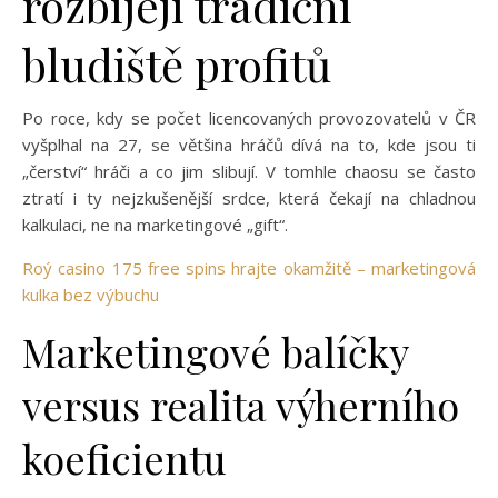
rozbíjejí tradiční
bludiště profitů
Po roce, kdy se počet licencovaných provozovatelů v ČR
vyšplhal na 27, se většina hráčů dívá na to, kde jsou ti
„čerství“ hráči a co jim slibují. V tomhle chaosu se často
ztratí i ty nejzkušenější srdce, která čekají na chladnou
kalkulaci, ne na marketingové „gift“.
Roý casino 175 free spins hrajte okamžitě – marketingová
kulka bez výbuchu
Marketingové balíčky
versus realita výherního
koeficientu