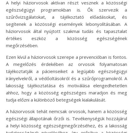
A helyi háziorvosok aktívan részt vesznek a közösségi
egészségügyi programokban is. Ők szervezik a
szűrővizsgálatokat, a tájékoztató előadásokat, és
segítenek a közösségi események lebonyolításában. A
háziorvosok által nyújtott szakmai tudás és tapasztalat
értékes eszköz a közösség egészségének
megőrzésében.
Ezen kívül a háziorvosok szerepe a prevencióban is fontos.
A megelőzés érdekében az orvosok folyamatosan
tájékoztatják a pácienseiket a legújabb egészségügyi
irányelvekről, a védőoltásokról és a szűrőprogramokról. A
lakosság tájékoztatása és motiválása elengedhetetlen
ahhoz, hogy a közösség egészséges maradjon és meg
tudja előzni a különböző betegségek kialakulását.
A háziorvosok tehát nemcsak orvosok, hanem a közösség
egészségi állapotának őrzői is. Tevékenységük hozzájárul
a helyi közösség egészségmegőrzéséhez, és a lakosság
tudatosságának növeléséhez, így erősítve a közösségi