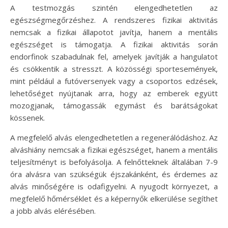
A testmozgás szintén elengedhetetlen az
egészségmegőrzéshez. A rendszeres fizikai aktivitás
nemcsak a fizikai állapotot javítja, hanem a mentális
egészséget is támogatja. A fizikai aktivitás során
endorfinok szabadulnak fel, amelyek javítják a hangulatot
és csökkentik a stresszt. A közösségi sportesemények,
mint például a futóversenyek vagy a csoportos edzések,
lehetőséget nyújtanak arra, hogy az emberek együtt
mozogjanak, támogassák egymást és barátságokat
kössenek.
A megfelelő alvás elengedhetetlen a regenerálódáshoz. Az
alváshiány nemcsak a fizikai egészséget, hanem a mentális
teljesítményt is befolyásolja. A felnőtteknek általában 7-9
óra alvásra van szükségük éjszakánként, és érdemes az
alvás minőségére is odafigyelni. A nyugodt környezet, a
megfelelő hőmérséklet és a képernyők elkerülése segíthet
a jobb alvás elérésében.