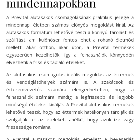
mindennapokban
A Prevital alutasakos csomagolásának praktikus jellege a
mindennapi életben számos előnyös megoldást kínál. Az
alutasakos formátum lehetővé teszi a könnyű tárolást és
szállítást, ami különösen fontos lehet a rohanó életmód
mellett. Akár otthon, akár úton, a Prevital termékek
egyszerűen kezelhetők, így a felhasználók könnyedén
élvezhetik a friss és tápláló ételeket.
Az alutasakos csomagolás ideális megoldás az éttermek
és vendéglátóhelyek számára is. A szakácsok és
étteremvezetők számára elengedhetetlen, hogy a
felhasználók számára mindig a legfrissebb és legjobb
minőségű ételeket kínálják. A Prevital alutasakos termékek
lehetővé teszik, hogy az éttermek hatékonyan tárolják és
szolgálják fel az ételeket, anélkül, hogy azok íze vagy
frissessége romlana.
A Prevital alutasakos megoldás emellett a bevásárlás