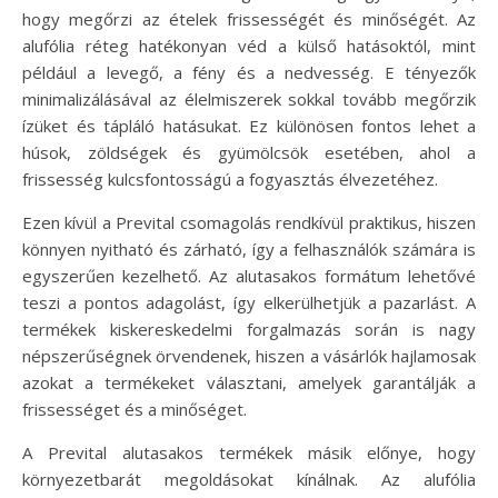
hogy megőrzi az ételek frissességét és minőségét. Az
alufólia réteg hatékonyan véd a külső hatásoktól, mint
például a levegő, a fény és a nedvesség. E tényezők
minimalizálásával az élelmiszerek sokkal tovább megőrzik
ízüket és tápláló hatásukat. Ez különösen fontos lehet a
húsok, zöldségek és gyümölcsök esetében, ahol a
frissesség kulcsfontosságú a fogyasztás élvezetéhez.
Ezen kívül a Prevital csomagolás rendkívül praktikus, hiszen
könnyen nyitható és zárható, így a felhasználók számára is
egyszerűen kezelhető. Az alutasakos formátum lehetővé
teszi a pontos adagolást, így elkerülhetjük a pazarlást. A
termékek kiskereskedelmi forgalmazás során is nagy
népszerűségnek örvendenek, hiszen a vásárlók hajlamosak
azokat a termékeket választani, amelyek garantálják a
frissességet és a minőséget.
A Prevital alutasakos termékek másik előnye, hogy
környezetbarát megoldásokat kínálnak. Az alufólia