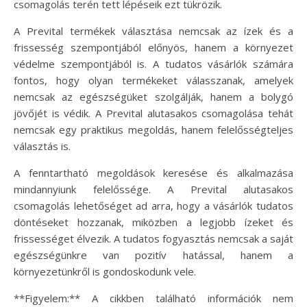
csomagolás terén tett lépéseik ezt tükrözik.
A Prevital termékek választása nemcsak az ízek és a
frissesség szempontjából előnyös, hanem a környezet
védelme szempontjából is. A tudatos vásárlók számára
fontos, hogy olyan termékeket válasszanak, amelyek
nemcsak az egészségüket szolgálják, hanem a bolygó
jövőjét is védik. A Prevital alutasakos csomagolása tehát
nemcsak egy praktikus megoldás, hanem felelősségteljes
választás is.
A fenntartható megoldások keresése és alkalmazása
mindannyiunk felelőssége. A Prevital alutasakos
csomagolás lehetőséget ad arra, hogy a vásárlók tudatos
döntéseket hozzanak, miközben a legjobb ízeket és
frissességet élvezik. A tudatos fogyasztás nemcsak a saját
egészségünkre van pozitív hatással, hanem a
környezetünkről is gondoskodunk vele.
**Figyelem:** A cikkben található információk nem