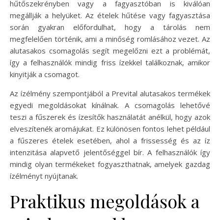
hűtőszekrényben vagy a fagyasztóban is kiválóan
megállják a helyüket. Az ételek hűtése vagy fagyasztása
során gyakran előfordulhat, hogy a tárolás nem
megfelelően történik, ami a minőség romlásához vezet. Az
alutasakos csomagolás segít megelőzni ezt a problémát,
így a felhasználók mindig friss ízekkel találkoznak, amikor
kinyitják a csomagot.
Az ízélmény szempontjából a Prevital alutasakos termékek
egyedi megoldásokat kínálnak. A csomagolás lehetővé
teszi a fűszerek és ízesítők használatát anélkül, hogy azok
elveszítenék aromájukat. Ez különösen fontos lehet például
a fűszeres ételek esetében, ahol a frissesség és az íz
intenzitása alapvető jelentőséggel bír. A felhasználók így
mindig olyan termékeket fogyaszthatnak, amelyek gazdag
ízélményt nyújtanak.
Praktikus megoldások a