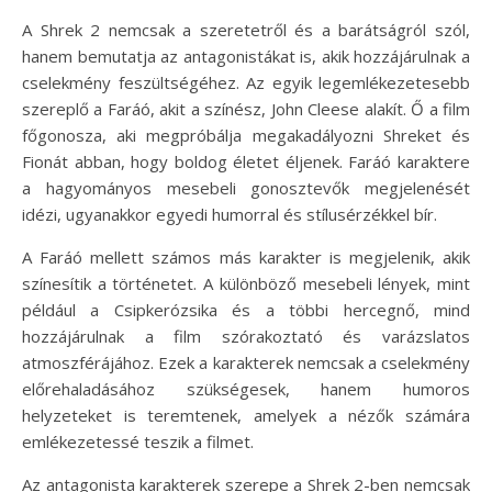
A Shrek 2 nemcsak a szeretetről és a barátságról szól,
hanem bemutatja az antagonistákat is, akik hozzájárulnak a
cselekmény feszültségéhez. Az egyik legemlékezetesebb
szereplő a Faráó, akit a színész, John Cleese alakít. Ő a film
főgonosza, aki megpróbálja megakadályozni Shreket és
Fionát abban, hogy boldog életet éljenek. Faráó karaktere
a hagyományos mesebeli gonosztevők megjelenését
idézi, ugyanakkor egyedi humorral és stílusérzékkel bír.
A Faráó mellett számos más karakter is megjelenik, akik
színesítik a történetet. A különböző mesebeli lények, mint
például a Csipkerózsika és a többi hercegnő, mind
hozzájárulnak a film szórakoztató és varázslatos
atmoszférájához. Ezek a karakterek nemcsak a cselekmény
előrehaladásához szükségesek, hanem humoros
helyzeteket is teremtenek, amelyek a nézők számára
emlékezetessé teszik a filmet.
Az antagonista karakterek szerepe a Shrek 2-ben nemcsak