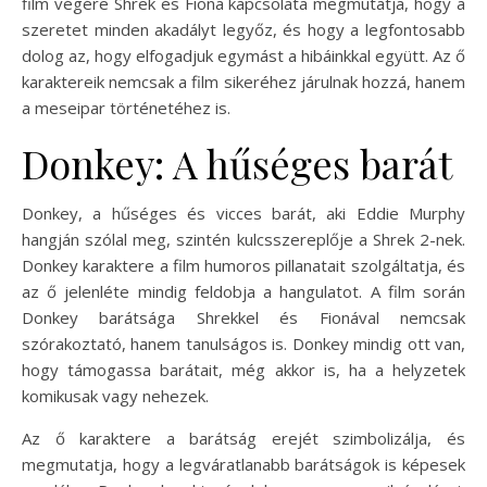
film végére Shrek és Fiona kapcsolata megmutatja, hogy a
szeretet minden akadályt legyőz, és hogy a legfontosabb
dolog az, hogy elfogadjuk egymást a hibáinkkal együtt. Az ő
karaktereik nemcsak a film sikeréhez járulnak hozzá, hanem
a meseipar történetéhez is.
Donkey: A hűséges barát
Donkey, a hűséges és vicces barát, aki Eddie Murphy
hangján szólal meg, szintén kulcsszereplője a Shrek 2-nek.
Donkey karaktere a film humoros pillanatait szolgáltatja, és
az ő jelenléte mindig feldobja a hangulatot. A film során
Donkey barátsága Shrekkel és Fionával nemcsak
szórakoztató, hanem tanulságos is. Donkey mindig ott van,
hogy támogassa barátait, még akkor is, ha a helyzetek
komikusak vagy nehezek.
Az ő karaktere a barátság erejét szimbolizálja, és
megmutatja, hogy a legváratlanabb barátságok is képesek