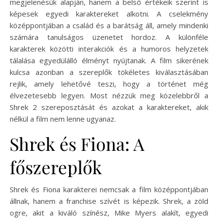
megjelenésük alapján, hanem a belső értékeik szerint is
képesek egyedi karaktereket alkotni. A cselekmény
középpontjában a család és a barátság áll, amely mindenki
számára tanulságos üzenetet hordoz. A különféle
karakterek közötti interakciók és a humoros helyzetek
tálalása egyedülálló élményt nyújtanak. A film sikerének
kulcsa azonban a szereplők tökéletes kiválasztásában
rejlik, amely lehetővé teszi, hogy a történet még
élvezetesebb legyen. Most nézzük meg közelebbről a
Shrek 2 szereposztását és azokat a karaktereket, akik
nélkül a film nem lenne ugyanaz.
Shrek és Fiona: A
főszereplők
Shrek és Fiona karakterei nemcsak a film középpontjában
állnak, hanem a franchise szívét is képezik. Shrek, a zöld
ogre, akit a kiváló színész, Mike Myers alakít, egyedi