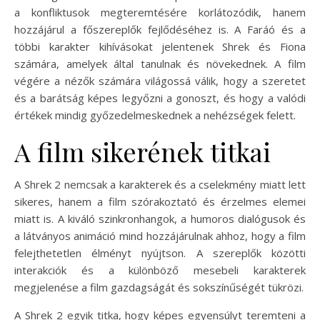
a konfliktusok megteremtésére korlátozódik, hanem
hozzájárul a főszereplők fejlődéséhez is. A Faráó és a
többi karakter kihívásokat jelentenek Shrek és Fiona
számára, amelyek által tanulnak és növekednek. A film
végére a nézők számára világossá válik, hogy a szeretet
és a barátság képes legyőzni a gonoszt, és hogy a valódi
értékek mindig győzedelmeskednek a nehézségek felett.
A film sikerének titkai
A Shrek 2 nemcsak a karakterek és a cselekmény miatt lett
sikeres, hanem a film szórakoztató és érzelmes elemei
miatt is. A kiváló szinkronhangok, a humoros dialógusok és
a látványos animáció mind hozzájárulnak ahhoz, hogy a film
felejthetetlen élményt nyújtson. A szereplők közötti
interakciók és a különböző mesebeli karakterek
megjelenése a film gazdagságát és sokszínűségét tükrözi.
A Shrek 2 egyik titka, hogy képes egyensúlyt teremteni a