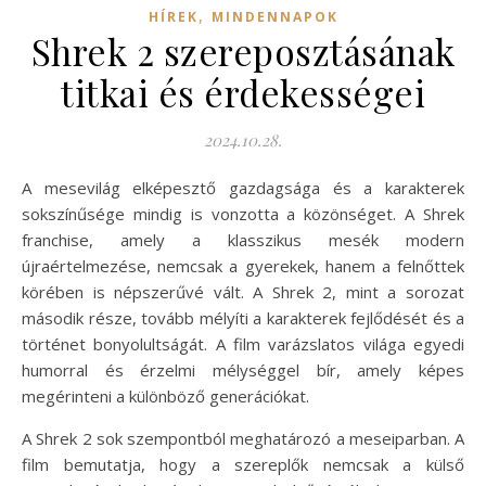
,
HÍREK
MINDENNAPOK
Shrek 2 szereposztásának
titkai és érdekességei
2024.10.28.
A mesevilág elképesztő gazdagsága és a karakterek
sokszínűsége mindig is vonzotta a közönséget. A Shrek
franchise, amely a klasszikus mesék modern
újraértelmezése, nemcsak a gyerekek, hanem a felnőttek
körében is népszerűvé vált. A Shrek 2, mint a sorozat
második része, tovább mélyíti a karakterek fejlődését és a
történet bonyolultságát. A film varázslatos világa egyedi
humorral és érzelmi mélységgel bír, amely képes
megérinteni a különböző generációkat.
A Shrek 2 sok szempontból meghatározó a meseiparban. A
film bemutatja, hogy a szereplők nemcsak a külső