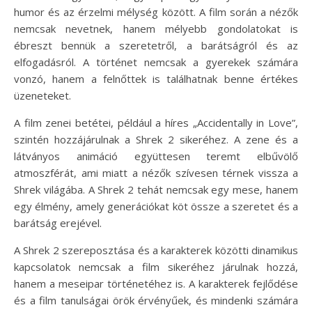
humor és az érzelmi mélység között. A film során a nézők
nemcsak nevetnek, hanem mélyebb gondolatokat is
ébreszt bennük a szeretetről, a barátságról és az
elfogadásról. A történet nemcsak a gyerekek számára
vonzó, hanem a felnőttek is találhatnak benne értékes
üzeneteket.
A film zenei betétei, például a híres „Accidentally in Love”,
szintén hozzájárulnak a Shrek 2 sikeréhez. A zene és a
látványos animáció együttesen teremt elbűvölő
atmoszférát, ami miatt a nézők szívesen térnek vissza a
Shrek világába. A Shrek 2 tehát nemcsak egy mese, hanem
egy élmény, amely generációkat köt össze a szeretet és a
barátság erejével.
A Shrek 2 szereposztása és a karakterek közötti dinamikus
kapcsolatok nemcsak a film sikeréhez járulnak hozzá,
hanem a meseipar történetéhez is. A karakterek fejlődése
és a film tanulságai örök érvényűek, és mindenki számára