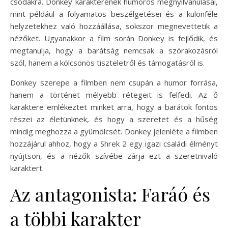
csodákra. Donkey karakterének humoros megnyilvánulásai,
mint például a folyamatos beszélgetései és a különféle
helyzetekhez való hozzáállása, sokszor megnevettetik a
nézőket. Ugyanakkor a film során Donkey is fejlődik, és
megtanulja, hogy a barátság nemcsak a szórakozásról
szól, hanem a kölcsönös tiszteletről és támogatásról is.
Donkey szerepe a filmben nem csupán a humor forrása,
hanem a történet mélyebb rétegeit is felfedi. Az ő
karaktere emlékeztet minket arra, hogy a barátok fontos
részei az életünknek, és hogy a szeretet és a hűség
mindig meghozza a gyümölcsét. Donkey jelenléte a filmben
hozzájárul ahhoz, hogy a Shrek 2 egy igazi családi élményt
nyújtson, és a nézők szívébe zárja ezt a szeretnivaló
karaktert.
Az antagonista: Faráó és
a többi karakter