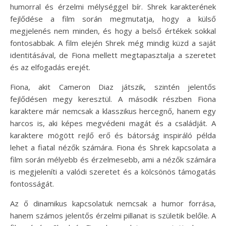
humorral és érzelmi mélységgel bír. Shrek karakterének
fejlődése a film során megmutatja, hogy a külső
megjelenés nem minden, és hogy a belső értékek sokkal
fontosabbak. A film elején Shrek még mindig küzd a saját
identitásával, de Fiona mellett megtapasztalja a szeretet
és az elfogadás erejét.
Fiona, akit Cameron Diaz játszik, szintén jelentős
fejlődésen megy keresztül. A második részben Fiona
karaktere már nemcsak a klasszikus hercegnő, hanem egy
harcos is, aki képes megvédeni magát és a családját. A
karaktere mögött rejlő erő és bátorság inspiráló példa
lehet a fiatal nézők számára. Fiona és Shrek kapcsolata a
film során mélyebb és érzelmesebb, ami a nézők számára
is megjeleníti a valódi szeretet és a kölcsönös támogatás
fontosságát.
Az ő dinamikus kapcsolatuk nemcsak a humor forrása,
hanem számos jelentős érzelmi pillanat is születik belőle. A