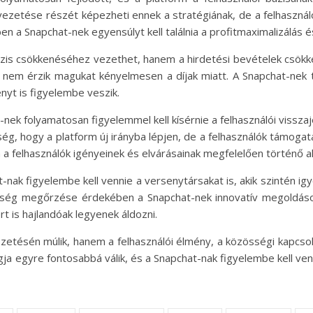
bevezetése részét képezheti ennek a stratégiának, de a felhaszn
ben a Snapchat-nek egyensúlyt kell találnia a profitmaximalizálás 
zis csökkenéséhez vezethet, hanem a hirdetési bevételek csökke
nem érzik magukat kényelmesen a díjak miatt. A Snapchat-nek te
nyt is figyelembe veszik.
-nek folyamatosan figyelemmel kell kísérnie a felhasználói visszaj
ég, hogy a platform új irányba lépjen, de a felhasználók támoga
sa a felhasználók igényeinek és elvárásainak megfelelően történő 
at-nak figyelembe kell vennie a versenytársakat is, akik szintén i
ttség megőrzése érdekében a Snapchat-nek innovatív megoldásokat
t is hajlandóak legyenek áldozni.
etésén múlik, hanem a felhasználói élmény, a közösségi kapcsolat
ja egyre fontosabbá válik, és a Snapchat-nak figyelembe kell ven