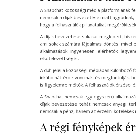
A Snapchat közösségi média platformjának fel
nemcsak a díjak bevezetése miatt aggódnak, h
hogy a felhasználók pillanataikat megörökíts
A díjak bevezetése sokakat meglepett, hiszen 
ami sokak számára fájdalmas döntés, mivel e
alkalmazások ingyenesen elérhetők legyen
elkötelezettségét.
A düh jelei a közösségi médiában különböző f
inkább háttérbe vonulnak, és megfontolják, ho
is figyelemre méltók. A felhasználók érzései 
A Snapchat nemcsak egy egyszerű alkalmazás
díjak bevezetése tehát nemcsak anyagi terh
nemcsak a pénz, hanem az érzelmi kötelékek 
A régi fényképek é