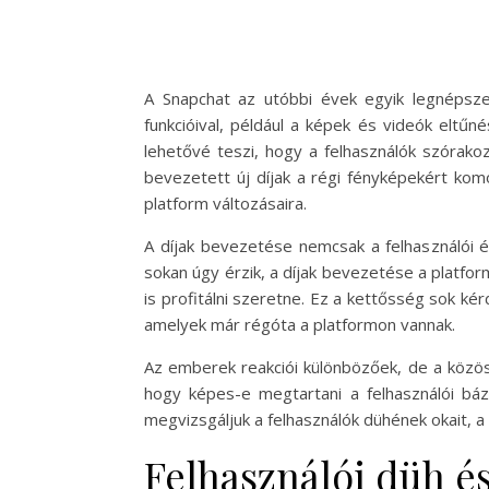
A Snapchat az utóbbi évek egyik legnépsze
funkcióival, például a képek és videók eltűn
lehetővé teszi, hogy a felhasználók szórako
bevezetett új díjak a régi fényképekért kom
platform változásaira.
A díjak bevezetése nemcsak a felhasználói é
sokan úgy érzik, a díjak bevezetése a platform
is profitálni szeretne. Ez a kettősség sok ké
amelyek már régóta a platformon vannak.
Az emberek reakciói különbözőek, de a közös 
hogy képes-e megtartani a felhasználói báz
megvizsgáljuk a felhasználók dühének okait, a 
Felhasználói düh é