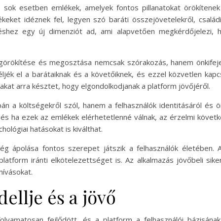
k; sok esetben emlékek, amelyek fontos pillanatokat örökítene
ket idéznek fel, legyen szó baráti összejövetelekről, családi
shez egy új dimenziót ad, ami alapvetően megkérdőjelezi, 
görökítése és megosztása nemcsak szórakozás, hanem önkifejezé
ljék el a barátaiknak és a követőiknek, és ezzel közvetlen kap
kakat arra késztet, hogy elgondolkodjanak a platform jövőjéről.
n a költségekről szól, hanem a felhasználók identitásáról és ön
, és ha ezek az emlékek elérhetetlenné válnak, az érzelmi követ
lógiai hatásokat is kiválthat.
g ápolása fontos szerepet játszik a felhasználók életében. 
platform iránti elkötelezettséget is. Az alkalmazás jövőbeli s
hívásokat.
ellje és a jövő
olyamatosan fejlődött, és a platform a felhasználói bázisának