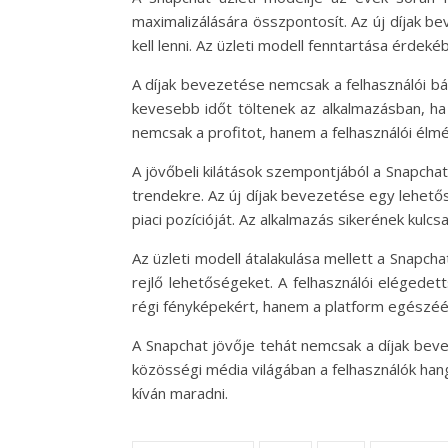
maximalizálására összpontosít. Az új díjak 
kell lenni. Az üzleti modell fenntartása érdeké
A díjak bevezetése nemcsak a felhasználói bá
kevesebb időt töltenek az alkalmazásban, ha 
nemcsak a profitot, hanem a felhasználói élmé
A jövőbeli kilátások szempontjából a Snapchat
trendekre. Az új díjak bevezetése egy lehetős
piaci pozícióját. Az alkalmazás sikerének kulc
Az üzleti modell átalakulása mellett a Snapch
rejlő lehetőségeket. A felhasználói elégede
régi fényképekért, hanem a platform egészéér
A Snapchat jövője tehát nemcsak a díjak bevez
közösségi média világában a felhasználók hang
kíván maradni.