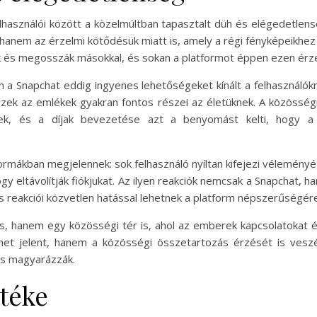
használói között a közelmúltban tapasztalt düh és elégedetlens
anem az érzelmi kötődésük miatt is, amely a régi fényképeikhez f
ék és megosszák másokkal, és sokan a platformot éppen ezen érzel
a Snapchat eddig ingyenes lehetőségeket kínált a felhasználókna
zek az emlékek gyakran fontos részei az életüknek. A közösségi 
ek, és a díjak bevezetése azt a benyomást kelti, hogy a pl
ormákban megjelennek: sok felhasználó nyíltan kifejezi vélemén
gy eltávolítják fiókjukat. Az ilyen reakciók nemcsak a Snapchat
és reakciói közvetlen hatással lehetnek a platform népszerűségére
, hanem egy közösségi tér is, ahol az emberek kapcsolatokat é
et jelent, hanem a közösségi összetartozás érzését is veszél
is magyarázzák.
rtéke