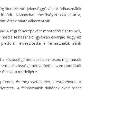
ég kiemelkedő jelenséggé vált. A felhasználók
űződik. A Snapchat lehetőséget biztosít arra,
mi érték miatt választották.
k. A régi fényképekért mostantól fizetni kell,
média felhasználói gyakran elvárják, hogy az
atform elveszítette a felhasználók iránti
yét a közösségi média platformokon, míg mások
, hanem a közösségi média jövője szempontjából
 és üzleti modelljére.
pítenek, és megosztják életük eseményeit. A
yezteti. A felhasználók dühének okait tehát