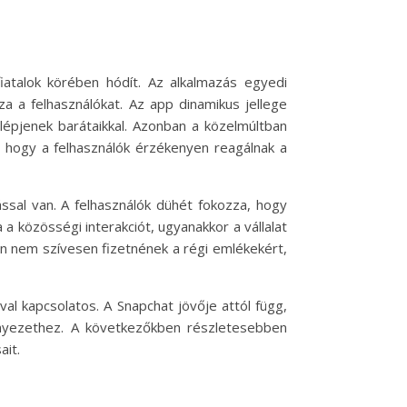
atalok körében hódít. Az alkalmazás egyedi
za a felhasználókat. Az app dinamikus jellege
lépjenek barátaikkal. Azonban a közelmúltban
, hogy a felhasználók érzékenyen reagálnak a
ssal van. A felhasználók dühét fokozza, hogy
 a közösségi interakciót, ugyanakkor a vállalat
ján nem szívesen fizetnének a régi emlékekért,
al kapcsolatos. A Snapchat jövője attól függ,
örnyezethez. A következőkben részletesebben
ait.