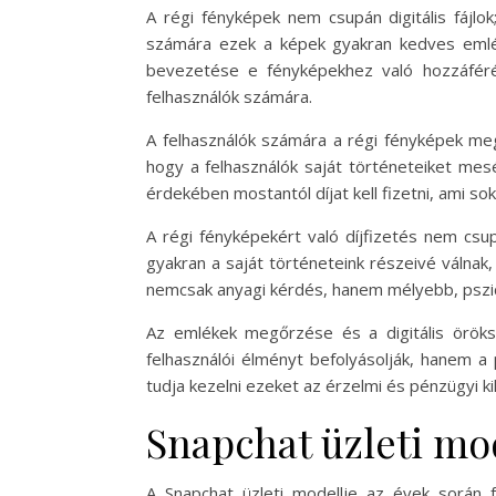
A régi fényképek nem csupán digitális fájlo
számára ezek a képek gyakran kedves emléke
bevezetése e fényképekhez való hozzáféré
felhasználók számára.
A felhasználók számára a régi fényképek me
hogy a felhasználók saját történeteiket mesé
érdekében mostantól díjat kell fizetni, ami so
A régi fényképekért való díjfizetés nem csupá
gyakran a saját történeteink részeivé válnak
nemcsak anyagi kérdés, hanem mélyebb, pszicho
Az emlékek megőrzése és a digitális öröksé
felhasználói élményt befolyásolják, hanem a 
tudja kezelni ezeket az érzelmi és pénzügyi ki
Snapchat üzleti mod
A Snapchat üzleti modellje az évek során f