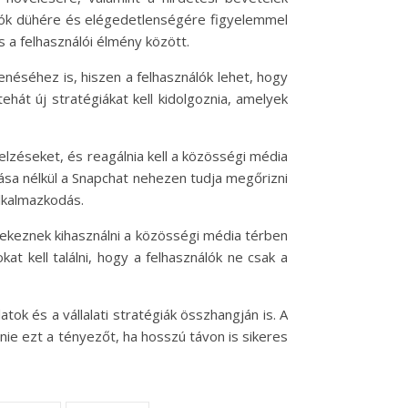
álók dühére és elégedetlenségére figyelemmel
és a felhasználói élmény között.
néséhez is, hiszen a felhasználók lehet, hogy
hát új stratégiákat kell kidolgoznia, amelyek
elzéseket, és reagálnia kell a közösségi média
tása nélkül a Snapchat nehezen tudja megőrizni
alkalmazkodás.
gyekeznek kihasználni a közösségi média térben
 kell találni, hogy a felhasználók ne csak a
ok és a vállalati stratégiák összhangján is. A
nie ezt a tényezőt, ha hosszú távon is sikeres