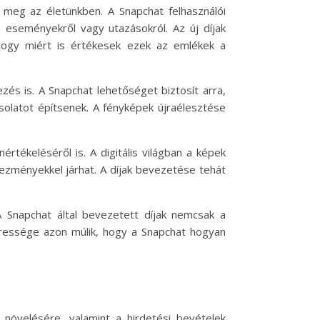
k meg az életünkben. A Snapchat felhasználói
 eseményekről vagy utazásokról. Az új díjak
hogy miért is értékesek ezek az emlékek a
s is. A Snapchat lehetőséget biztosít arra,
csolatot építsenek. A fényképek újraélesztése
értékeléséről is. A digitális világban a képek
kezményekkel járhat. A díjak bevezetése tehát
A Snapchat által bevezetett díjak nemcsak a
ikeressége azon múlik, hogy a Snapchat hogyan
 növelésére, valamint a hirdetési bevételek