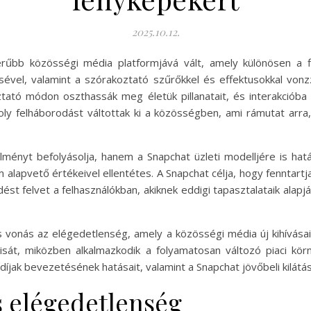
2025.10.12.
rűbb közösségi média platformjává vált, amely különösen a fi
ésével, valamint a szórakoztató szűrőkkel és effektusokkal vonz
ztató módon oszthassák meg életük pillanatait, és interakcióba 
oly felháborodást váltottak ki a közösségben, ami rámutat arra
lményt befolyásolja, hanem a Snapchat üzleti modelljére is hatá
 alapvető értékeivel ellentétes. A Snapchat célja, hogy fenntartja
rdést felvet a felhasználókban, akiknek eddigi tapasztalataik alap
vonás az elégedetlenség, amely a közösségi média új kihívásaiv
isát, miközben alkalmazkodik a folyamatosan változó piaci k
díjak bevezetésének hatásait, valamint a Snapchat jövőbeli kilátás
s elégedetlenség