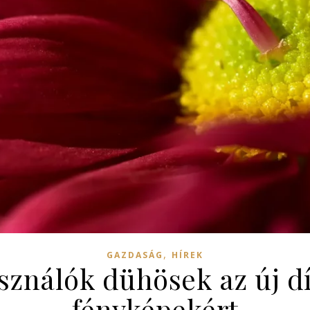
,
GAZDASÁG
HÍREK
sználók dühösek az új díj
fényképekért