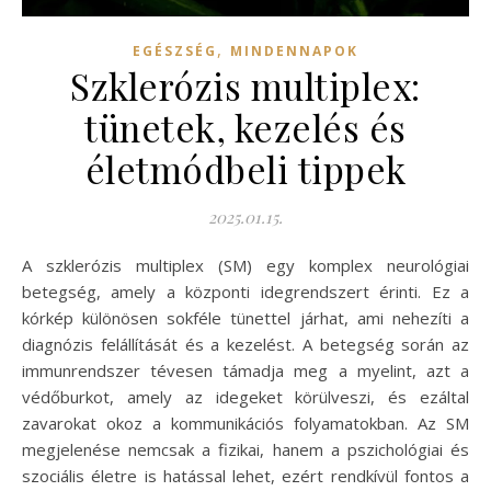
,
EGÉSZSÉG
MINDENNAPOK
Szklerózis multiplex:
tünetek, kezelés és
életmódbeli tippek
2025.01.15.
A szklerózis multiplex (SM) egy komplex neurológiai
betegség, amely a központi idegrendszert érinti. Ez a
kórkép különösen sokféle tünettel járhat, ami nehezíti a
diagnózis felállítását és a kezelést. A betegség során az
immunrendszer tévesen támadja meg a myelint, azt a
védőburkot, amely az idegeket körülveszi, és ezáltal
zavarokat okoz a kommunikációs folyamatokban. Az SM
megjelenése nemcsak a fizikai, hanem a pszichológiai és
szociális életre is hatással lehet, ezért rendkívül fontos a