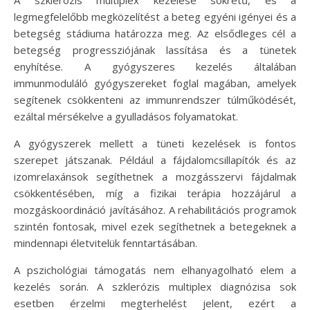
A szklerózis multiplex kezelése sokrétű, és a
legmegfelelőbb megközelítést a beteg egyéni igényei és a
betegség stádiuma határozza meg. Az elsődleges cél a
betegség progressziójának lassítása és a tünetek
enyhítése. A gyógyszeres kezelés általában
immunmoduláló gyógyszereket foglal magában, amelyek
segítenek csökkenteni az immunrendszer túlműködését,
ezáltal mérsékelve a gyulladásos folyamatokat.
A gyógyszerek mellett a tüneti kezelések is fontos
szerepet játszanak. Például a fájdalomcsillapítók és az
izomrelaxánsok segíthetnek a mozgásszervi fájdalmak
csökkentésében, míg a fizikai terápia hozzájárul a
mozgáskoordináció javításához. A rehabilitációs programok
szintén fontosak, mivel ezek segíthetnek a betegeknek a
mindennapi életvitelük fenntartásában.
A pszichológiai támogatás nem elhanyagolható elem a
kezelés során. A szklerózis multiplex diagnózisa sok
esetben érzelmi megterhelést jelent, ezért a