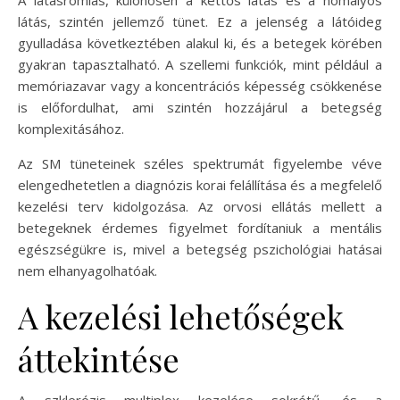
A látásromlás, különösen a kettős látás és a homályos
látás, szintén jellemző tünet. Ez a jelenség a látóideg
gyulladása következtében alakul ki, és a betegek körében
gyakran tapasztalható. A szellemi funkciók, mint például a
memóriazavar vagy a koncentrációs képesség csökkenése
is előfordulhat, ami szintén hozzájárul a betegség
komplexitásához.
Az SM tüneteinek széles spektrumát figyelembe véve
elengedhetetlen a diagnózis korai felállítása és a megfelelő
kezelési terv kidolgozása. Az orvosi ellátás mellett a
betegeknek érdemes figyelmet fordítaniuk a mentális
egészségükre is, mivel a betegség pszichológiai hatásai
nem elhanyagolhatóak.
A kezelési lehetőségek
áttekintése