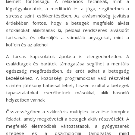
kiemelt fontosságú. A relaxációs technikák, mint a
légzőgyakorlatok, a meditáció és a jóga, segíthetnek a
stressz szint csökkentésében. Az alvásminőség javítása
érdekében fontos, hogy a betegek megfelelő alvási
szokásokat alakítsanak ki, például rendszeres alvásidőt
tartsanak, és elkerüljék a stimuláló anyagokat, mint a
koffein és az alkohol.
A társas kapcsolatok ápolása is elengedhetetlen. A
családtagok és barátok támogatása segíthet a mentális
egészség megőrzésében, és erőt adhat a betegség
kezeléséhez. A közösségi programokban való részvétel
szintén jótékony hatással lehet, hiszen ezáltal a betegek
tapasztalatokat cserélhetnek másokkal, akik hasonló
helyzetben vannak.
Összességében a szklerózis multiplex kezelése komplex
feladat, amely megköveteli a betegek aktív részvételét. A
megfelelő életmódbeli változtatások, a gyógyszerek
szedése és a pszichológiai támogatás mind