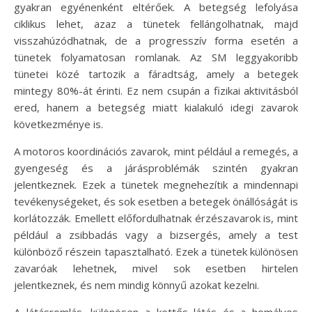
gyakran egyénenként eltérőek. A betegség lefolyása
ciklikus lehet, azaz a tünetek fellángolhatnak, majd
visszahúzódhatnak, de a progresszív forma esetén a
tünetek folyamatosan romlanak. Az SM leggyakoribb
tünetei közé tartozik a fáradtság, amely a betegek
mintegy 80%-át érinti. Ez nem csupán a fizikai aktivitásból
ered, hanem a betegség miatt kialakuló idegi zavarok
következménye is.
A motoros koordinációs zavarok, mint például a remegés, a
gyengeség és a járásproblémák szintén gyakran
jelentkeznek. Ezek a tünetek megnehezítik a mindennapi
tevékenységeket, és sok esetben a betegek önállóságát is
korlátozzák. Emellett előfordulhatnak érzészavarok is, mint
például a zsibbadás vagy a bizsergés, amely a test
különböző részein tapasztalható. Ezek a tünetek különösen
zavaróak lehetnek, mivel sok esetben hirtelen
jelentkeznek, és nem mindig könnyű azokat kezelni.