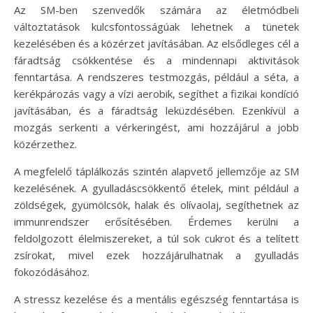
Az SM-ben szenvedők számára az életmódbeli
változtatások kulcsfontosságúak lehetnek a tünetek
kezelésében és a közérzet javításában. Az elsődleges cél a
fáradtság csökkentése és a mindennapi aktivitások
fenntartása. A rendszeres testmozgás, például a séta, a
kerékpározás vagy a vízi aerobik, segíthet a fizikai kondíció
javításában, és a fáradtság leküzdésében. Ezenkívül a
mozgás serkenti a vérkeringést, ami hozzájárul a jobb
közérzethez.
A megfelelő táplálkozás szintén alapvető jellemzője az SM
kezelésének. A gyulladáscsökkentő ételek, mint például a
zöldségek, gyümölcsök, halak és olívaolaj, segíthetnek az
immunrendszer erősítésében. Érdemes kerülni a
feldolgozott élelmiszereket, a túl sok cukrot és a telített
zsírokat, mivel ezek hozzájárulhatnak a gyulladás
fokozódásához.
A stressz kezelése és a mentális egészség fenntartása is