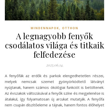
,
MINDENNAPOK
OTTHON
A legnagyobb fenyők
csodálatos világa és titkaik
felfedezése
2025.06.14.
A fenyőfák az erdők és parkok elengedhetetlen részei,
melyek nemcsak szemet gyönyörködtető látványt
nyújtanak, hanem számos ökológiai funkciót is betöltenek.
Az évszakok változásával a fenyők színe és megjelenése is
átalakul, így folyamatosan új arcukat mutatják. A fenyőfa
nem csupán díszítőeleme a tájnak, hanem fontos élőhelyet