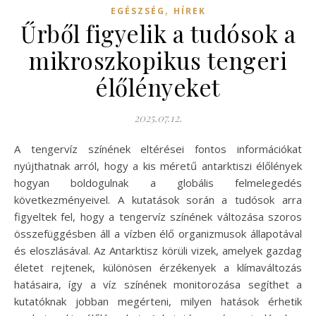
,
EGÉSZSÉG
HÍREK
Űrből figyelik a tudósok a
mikroszkopikus tengeri
élőlényeket
2025.07.12.
A tengervíz színének eltérései fontos információkat
nyújthatnak arról, hogy a kis méretű antarktiszi élőlények
hogyan boldogulnak a globális felmelegedés
következményeivel. A kutatások során a tudósok arra
figyeltek fel, hogy a tengervíz színének változása szoros
összefüggésben áll a vízben élő organizmusok állapotával
és eloszlásával. Az Antarktisz körüli vizek, amelyek gazdag
életet rejtenek, különösen érzékenyek a klímaváltozás
hatásaira, így a víz színének monitorozása segíthet a
kutatóknak jobban megérteni, milyen hatások érhetik