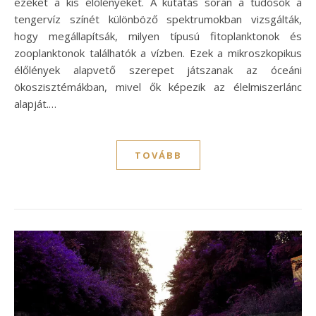
ezeket a kis élőlényeket. A kutatás során a tudósok a
tengervíz színét különböző spektrumokban vizsgálták,
hogy megállapítsák, milyen típusú fitoplanktonok és
zooplanktonok találhatók a vízben. Ezek a mikroszkopikus
élőlények alapvető szerepet játszanak az óceáni
ökoszisztémákban, mivel ők képezik az élelmiszerlánc
alapját.…
TOVÁBB