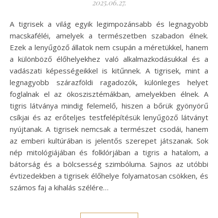
2025.06.27.
A tigrisek a világ egyik legimpozánsabb és legnagyobb
macskaféléi, amelyek a természetben szabadon élnek.
Ezek a lenyűgöző állatok nem csupán a méretükkel, hanem
a különböző élőhelyekhez való alkalmazkodásukkal és a
vadászati képességeikkel is kitűnnek. A tigrisek, mint a
legnagyobb szárazföldi ragadozók, különleges helyet
foglalnak el az ökoszisztémákban, amelyekben élnek. A
tigris látványa mindig felemelő, hiszen a bőrük gyönyörű
csíkjai és az erőteljes testfelépítésük lenyűgöző látványt
nyújtanak. A tigrisek nemcsak a természet csodái, hanem
az emberi kultúrában is jelentős szerepet játszanak. Sok
nép mitológiájában és folklórjában a tigris a hatalom, a
bátorság és a bölcsesség szimbóluma. Sajnos az utóbbi
évtizedekben a tigrisek élőhelye folyamatosan csökken, és
számos faj a kihalás szélére…