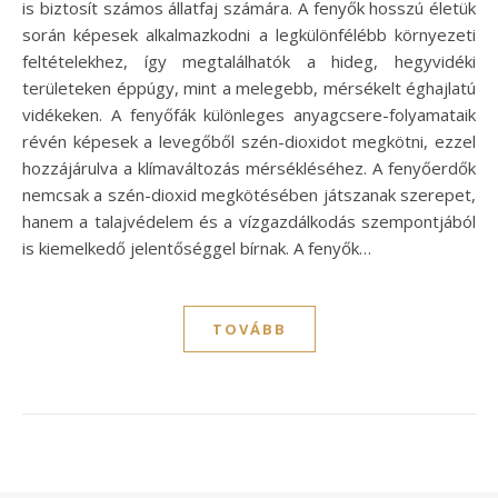
is biztosít számos állatfaj számára. A fenyők hosszú életük
során képesek alkalmazkodni a legkülönfélébb környezeti
feltételekhez, így megtalálhatók a hideg, hegyvidéki
területeken éppúgy, mint a melegebb, mérsékelt éghajlatú
vidékeken. A fenyőfák különleges anyagcsere-folyamataik
révén képesek a levegőből szén-dioxidot megkötni, ezzel
hozzájárulva a klímaváltozás mérsékléséhez. A fenyőerdők
nemcsak a szén-dioxid megkötésében játszanak szerepet,
hanem a talajvédelem és a vízgazdálkodás szempontjából
is kiemelkedő jelentőséggel bírnak. A fenyők…
TOVÁBB