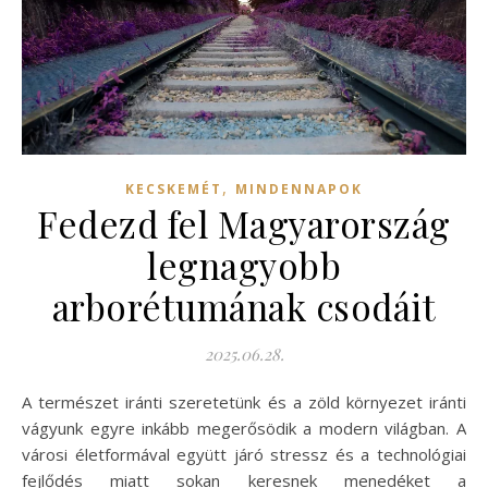
,
KECSKEMÉT
MINDENNAPOK
Fedezd fel Magyarország
legnagyobb
arborétumának csodáit
2025.06.28.
A természet iránti szeretetünk és a zöld környezet iránti
vágyunk egyre inkább megerősödik a modern világban. A
városi életformával együtt járó stressz és a technológiai
fejlődés miatt sokan keresnek menedéket a