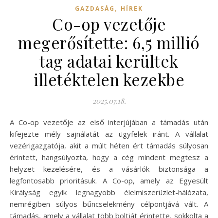
,
GAZDASÁG
HÍREK
Co-op vezetője
megerősítette: 6,5 millió
tag adatai kerültek
illetéktelen kezekbe
2025.07.18.
A Co-op vezetője az első interjújában a támadás után
kifejezte mély sajnálatát az ügyfelek iránt. A vállalat
vezérigazgatója, akit a múlt héten ért támadás súlyosan
érintett, hangsúlyozta, hogy a cég mindent megtesz a
helyzet kezelésére, és a vásárlók biztonsága a
legfontosabb prioritásuk. A Co-op, amely az Egyesült
Királyság egyik legnagyobb élelmiszerüzlet-hálózata,
nemrégiben súlyos bűncselekmény célpontjává vált. A
támadás, amely a vállalat több boltját érintette, sokkolta a