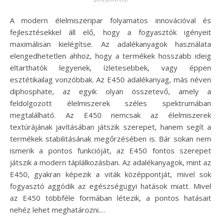
A modern élelmiszeripar folyamatos innovációval és
fejlesztésekkel áll elő, hogy a fogyasztók igényeit
maximálisan kielégítse. Az adalékanyagok használata
elengedhetetlen ahhoz, hogy a termékek hosszabb ideig
eltarthatók legyenek, ízletesebbek, vagy éppen
esztétikailag vonzóbbak. Az E450 adalékanyag, más néven
diphosphate, az egyik olyan összetevő, amely a
feldolgozott élelmiszerek széles spektrumában
megtalálható. Az E450 nemcsak az élelmiszerek
textúrájának javításában játszik szerepet, hanem segít a
termékek stabilitásának megőrzésében is. Bár sokan nem
ismerik a pontos funkcióját, az E450 fontos szerepet
játszik a modern táplálkozásban. Az adalékanyagok, mint az
E450, gyakran képezik a viták középpontját, mivel sok
fogyasztó aggódik az egészségügyi hatások miatt. Mivel
az E450 többféle formában létezik, a pontos hatásait
nehéz lehet meghatározni.…