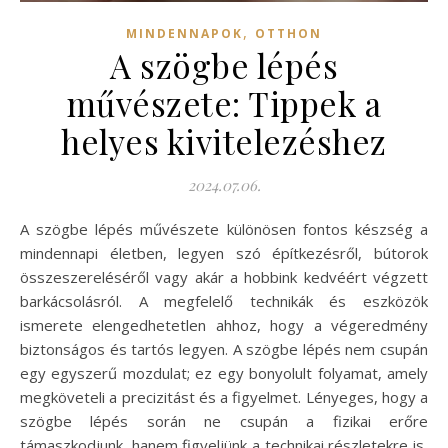
,
MINDENNAPOK
OTTHON
A szögbe lépés
művészete: Tippek a
helyes kivitelezéshez
2024.07.06.
A szögbe lépés művészete különösen fontos készség a
mindennapi életben, legyen szó építkezésről, bútorok
összeszereléséről vagy akár a hobbink kedvéért végzett
barkácsolásról. A megfelelő technikák és eszközök
ismerete elengedhetetlen ahhoz, hogy a végeredmény
biztonságos és tartós legyen. A szögbe lépés nem csupán
egy egyszerű mozdulat; ez egy bonyolult folyamat, amely
megköveteli a precizitást és a figyelmet. Lényeges, hogy a
szögbe lépés során ne csupán a fizikai erőre
támaszkodjunk, hanem figyeljünk a technikai részletekre is,