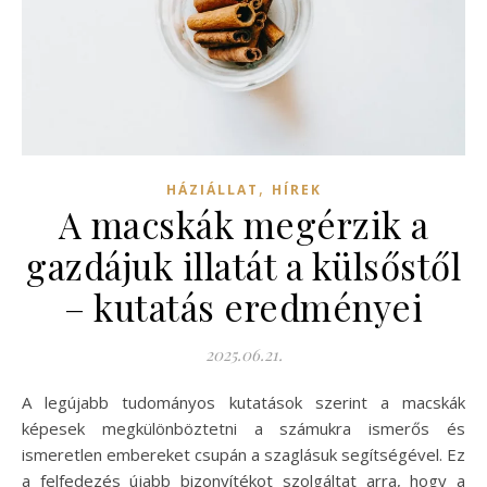
,
HÁZIÁLLAT
HÍREK
A macskák megérzik a
gazdájuk illatát a külsőstől
– kutatás eredményei
2025.06.21.
A legújabb tudományos kutatások szerint a macskák
képesek megkülönböztetni a számukra ismerős és
ismeretlen embereket csupán a szaglásuk segítségével. Ez
a felfedezés újabb bizonyítékot szolgáltat arra, hogy a