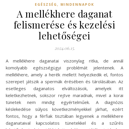
,
EGÉSZSÉG
MINDENNAPOK
A mellékhere daganat
felismerése és kezelési
lehetőségei
2024.06.15.
A mellékhere daganatai viszonylag ritka, de annál
komolyabb egészségügyi problémát jelentenek. A
mellékhere, amely a herék mellett helyezkedik el, fontos
szerepet játszik a spermák érésében és tárolásában. Az
esetleges daganatos elváltozások, amelyek itt
keletkezhetnek, sokszor rejtve maradnak, mivel a korai
tünetek nem mindig egyértelműek. A diagnózis
késlekedése súlyos következményekkel járhat, ezért
fontos, hogy a férfiak tisztában legyenek a mellékhere
daganataival kapcsolatos tünetekkel és a szűrés