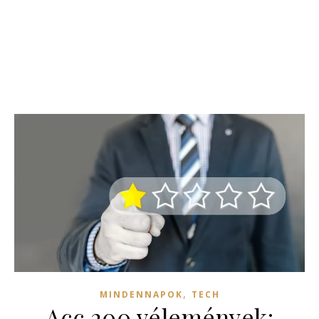
,
MINDENNAPOK
TECH
Acc 200 vélemények: