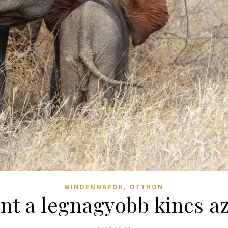
,
MINDENNAPOK
OTTHON
int a legnagyobb kincs a