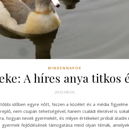
MINDENNAPOK
ke: A híres anya titkos 
2025.06.01.
tóbbi időben egyre nőtt, hiszen a közélet és a média figyelme
plő, nem csupán tehetségével, hanem családi életével is sokak 
ra, hogyan neveli gyermekét, és milyen értékeket próbál átadni n
a gyermek fejlődésének támogatása mind olyan témák, amelyek