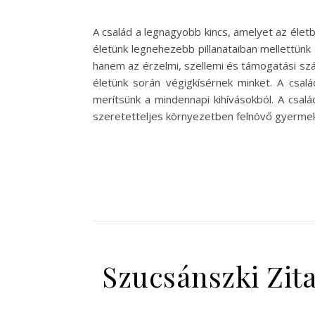
A család a legnagyobb kincs, amelyet az élet
életünk legnehezebb pillanataiban mellettünk 
hanem az érzelmi, szellemi és támogatási szál
életünk során végigkísérnek minket. A csa
merítsünk a mindennapi kihívásokból. A csal
szeretetteljes környezetben felnövő gyerme
Szucsánszki Zita