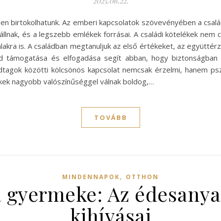
2025.06.22.
ben birtokolhatunk. Az emberi kapcsolatok szövevényében a csalá
állnak, és a legszebb emlékek forrásai. A családi kötelékek nem
akra is. A családban megtanuljuk az első értékeket, az együttérz
lád támogatása és elfogadása segít abban, hogy biztonságban
ádtagok közötti kölcsönös kapcsolat nemcsak érzelmi, hanem pszi
kek nagyobb valószínűséggel válnak boldog,…
TOVÁBB
,
MINDENNAPOK
OTTHON
 gyermeke: Az édesanya 
kihívásai