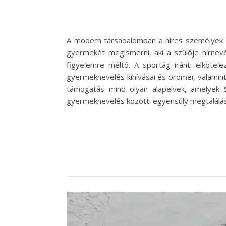
A modern társadalomban a híres személyek él
gyermekét megismerni, aki a szülője hírnev
figyelemre méltó. A sportág iránti elkötel
gyermeknevelés kihívásai és örömei, valamint 
támogatás mind olyan alapelvek, amelyek S
gyermeknevelés közötti egyensúly megtalálá