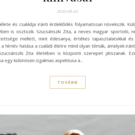
2025.06.10.
ete és családja iránti érdeklődés folyamatosan növekszik. Kü
ében is osztozik. Szucsánszki Zita, a neves magyar sportoló,
ezettsége mellett, mint édesanya, értékes tapasztalatokkal é
a hírnév hatása a családi életre mind olyan témák, amelyek irán
zucsánszki Zita életében is központi szerepet játszanak. Eze
sa egy különösen izgalmas aspektusa a…
TOVÁBB