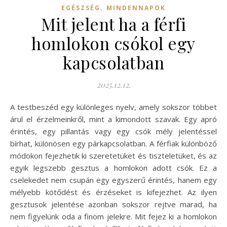
,
EGÉSZSÉG
MINDENNAPOK
Mit jelent ha a férfi
homlokon csókol egy
kapcsolatban
2025.12.12.
A testbeszéd egy különleges nyelv, amely sokszor többet
árul el érzelmeinkről, mint a kimondott szavak. Egy apró
érintés, egy pillantás vagy egy csók mély jelentéssel
bírhat, különösen egy párkapcsolatban. A férfiak különböző
módokon fejezhetik ki szeretetüket és tiszteletüket, és az
egyik legszebb gesztus a homlokon adott csók. Ez a
cselekedet nem csupán egy egyszerű érintés, hanem egy
mélyebb kötődést és érzéseket is kifejezhet. Az ilyen
gesztusok jelentése azonban sokszor rejtve marad, ha
nem figyelünk oda a finom jelekre. Mit fejez ki a homlokon