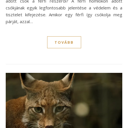
adott csók a férfi részéről? A férfi homlokon adott
csókjának egyik legfontosabb jelentése a védelem és a
tisztelet kifejezése. Amikor egy férfi így csókolja meg
párját, azzal…
TOVÁBB