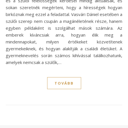
és a szülői felelősségek kérdései mindig aktuálisak, és
sokan szeretnék megérteni, hogy a hírességek hogyan
birkóznak meg ezzel a feladattal. Vasvári Dániel esetében a
szülői szerep nem csupán a magánéletének része, hanem
egyben példaként is szolgálhat mások számára. Az
emberek kíváncsiak arra, hogyan élik meg a
mindennapokat, milyen értékeket közvetítenek
gyermekeiknek, és hogyan alakítják a családi életüket. A
gyermeknevelés során számos kihívással találkozhatunk,
amelyek nemcsak a szülők,…
TOVÁBB