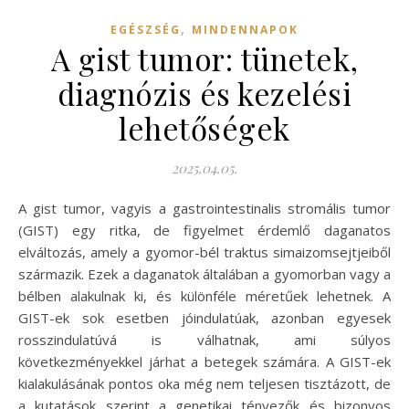
,
EGÉSZSÉG
MINDENNAPOK
A gist tumor: tünetek,
diagnózis és kezelési
lehetőségek
2025.04.05.
A gist tumor, vagyis a gastrointestinalis stromális tumor
(GIST) egy ritka, de figyelmet érdemlő daganatos
elváltozás, amely a gyomor-bél traktus simaizomsejtjeiből
származik. Ezek a daganatok általában a gyomorban vagy a
bélben alakulnak ki, és különféle méretűek lehetnek. A
GIST-ek sok esetben jóindulatúak, azonban egyesek
rosszindulatúvá is válhatnak, ami súlyos
következményekkel járhat a betegek számára. A GIST-ek
kialakulásának pontos oka még nem teljesen tisztázott, de
a kutatások szerint a genetikai tényezők és bizonyos