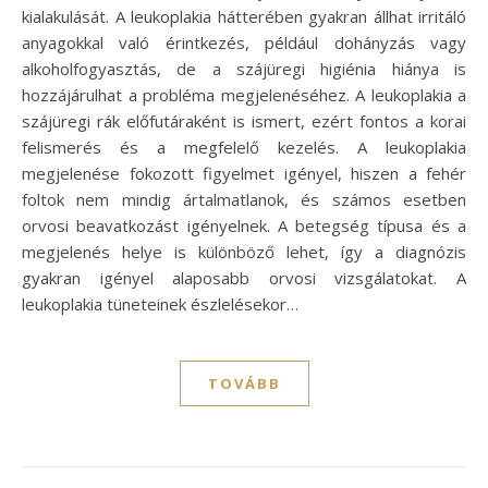
kialakulását. A leukoplakia hátterében gyakran állhat irritáló
anyagokkal való érintkezés, például dohányzás vagy
alkoholfogyasztás, de a szájüregi higiénia hiánya is
hozzájárulhat a probléma megjelenéséhez. A leukoplakia a
szájüregi rák előfutáraként is ismert, ezért fontos a korai
felismerés és a megfelelő kezelés. A leukoplakia
megjelenése fokozott figyelmet igényel, hiszen a fehér
foltok nem mindig ártalmatlanok, és számos esetben
orvosi beavatkozást igényelnek. A betegség típusa és a
megjelenés helye is különböző lehet, így a diagnózis
gyakran igényel alaposabb orvosi vizsgálatokat. A
leukoplakia tüneteinek észlelésekor…
TOVÁBB