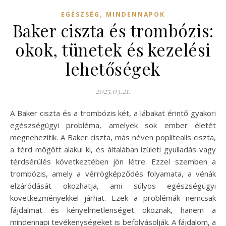
,
EGÉSZSÉG
MINDENNAPOK
Baker ciszta és trombózis:
okok, tünetek és kezelési
lehetőségek
2025.03.21.
A Baker ciszta és a trombózis két, a lábakat érintő gyakori
egészségügyi probléma, amelyek sok ember életét
megnehezítik. A Baker ciszta, más néven poplitealis ciszta,
a térd mögött alakul ki, és általában ízületi gyulladás vagy
térdsérülés következtében jön létre. Ezzel szemben a
trombózis, amely a vérrögképződés folyamata, a vénák
elzáródását okozhatja, ami súlyos egészségügyi
következményekkel járhat. Ezek a problémák nemcsak
fájdalmat és kényelmetlenséget okoznak, hanem a
mindennapi tevékenységeket is befolyásolják. A fájdalom, a