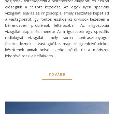
segítenek feltérképezni a bélrendszer állapotát, és ezáltal
elősegítik a célzott kezelést. Az egyik ilyen speciális
vizsgálati eljárás az irrigoscopia, amely részletes képet ad
a vastagbélről, így fontos eszköz az orvosok kezében a
bélrendszeri problémák feltárásában. Az irrigoscopia
vizsgálat alapjai és menete Az irrigoscopia egy speciális
radiológiai vizsgálat, mely során kontrasztanyagot
fecskendeznek a vastagbélbe, majd röntgenfelvételeket
készítenek annak belső szerkezetéről. Ez a módszer
lehetővé teszi a bélfalak és…
TOVÁBB