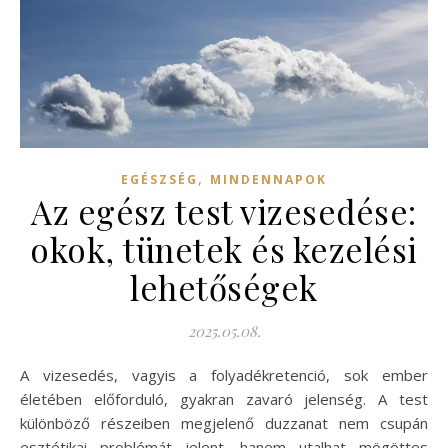
,
EGÉSZSÉG
MINDENNAPOK
Az egész test vizesedése:
okok, tünetek és kezelési
lehetőségek
2025.05.08.
A vizesedés, vagyis a folyadékretenció, sok ember
életében előforduló, gyakran zavaró jelenség. A test
különböző részeiben megjelenő duzzanat nem csupán
esztétikai problémát jelent, hanem utalhat mögöttes