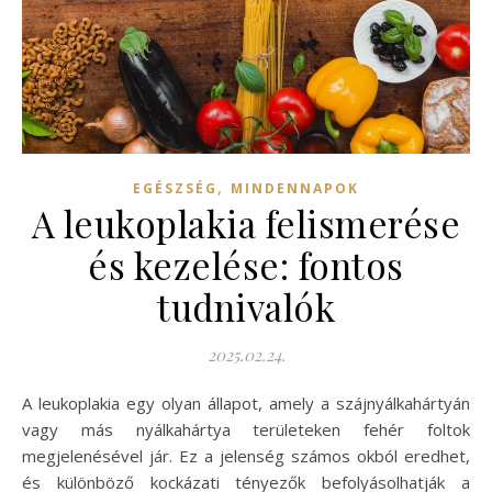
,
EGÉSZSÉG
MINDENNAPOK
A leukoplakia felismerése
és kezelése: fontos
tudnivalók
2025.02.24.
A leukoplakia egy olyan állapot, amely a szájnyálkahártyán
vagy más nyálkahártya területeken fehér foltok
megjelenésével jár. Ez a jelenség számos okból eredhet,
és különböző kockázati tényezők befolyásolhatják a