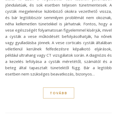
jóindulatúak, és sok esetben teljesen tünetmentesek. A
cysták megjelenése különböző okokra vezethető vissza,
és bár legtöbbször semmilyen problémát nem okoznak,
néha kellemetlen tünetekkel is járhatnak. Fontos, hogy a
vese egészségét folyamatosan figyelemmel kísérjük, mivel
a cysták a vese működését befolyásolhatják, ha nőnek
vagy gyulladásba jönnek. A vese corticalis cysták általában
véletlenül kerülnek felfedezésre képalkotó eljárások,
például ultrahang vagy CT vizsgálatok során. A diagnózis és
a kezelés lefolyása a cysták méretétől, számától és a
beteg által tapasztalt tünetektől függ. Bár a legtöbb
esetben nem szükséges beavatkozás, bizonyos…
TOVÁBB