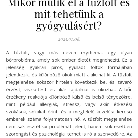
Mikor múlik el a tűzfolt és
mit tehetünk a
gyógyulásért?
2025.01.08.
A tűzfolt, vagy más néven erythema, egy olyan
bőrprobléma, amely sok ember életét megnehezíti. Ez a
jelenség gyakran piros, gyulladt foltok formájában
jelentkezik, és különböző okok miatt alakulhat ki. A tűzfolt
megjelenése sokszor hirtelen következik be, és zavaró
érzést, viszketést és akár fájdalmat is okozhat. A bőr
érzékeny reakciója különböző külső és belső tényezőkre,
mint például allergiák, stressz, vagy akár étkezési
szokások, sokakat érint, és a megfelelő kezelést kereső
emberek száma folyamatosan nő. A tűzfolt megjelenése
nemcsak esztétikai problémát jelent, hanem sok esetben
szorongást és pszichológiai terhet is ró a szenvedőire. Az