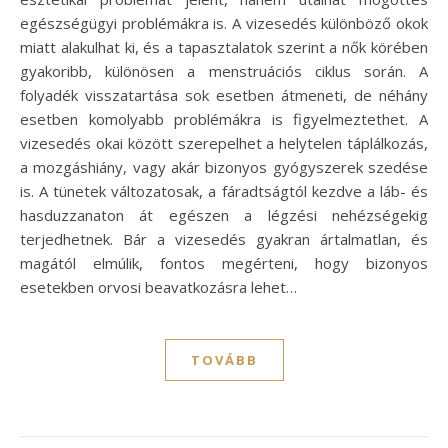
egészségügyi problémákra is. A vizesedés különböző okok
miatt alakulhat ki, és a tapasztalatok szerint a nők körében
gyakoribb, különösen a menstruációs ciklus során. A
folyadék visszatartása sok esetben átmeneti, de néhány
esetben komolyabb problémákra is figyelmeztethet. A
vizesedés okai között szerepelhet a helytelen táplálkozás,
a mozgáshiány, vagy akár bizonyos gyógyszerek szedése
is. A tünetek változatosak, a fáradtságtól kezdve a láb- és
hasduzzanaton át egészen a légzési nehézségekig
terjedhetnek. Bár a vizesedés gyakran ártalmatlan, és
magától elmúlik, fontos megérteni, hogy bizonyos
esetekben orvosi beavatkozásra lehet…
TOVÁBB