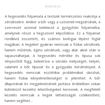
2025.02.15.
A hegesedés folyamata a testünk természetes reakciója a
sérülésekre. Amikor a bőr vagy a szövetek megsérülnek, a
szervezet azonnal belekezd a gyógyítási folyamatba,
amelynek része a hegszövet képződése. Ez a folyamat
rendkívül összetett, és számos biológiai lépést foglal
magában. A hegeket gyakran nemcsak a fizikai sérülések,
hanem műtétek, égési sérülések, vagy akár akné után is
tapasztalhatjuk. A hegesedés mértéke és típusa sok
tényezőtől függ, beleértve a sérülés mélységét, helyét,
valamint a bőr típusát és a gyógyulás körülményeit. A
hegesedés nemcsak esztétikai problémákat okozhat,
hanem fizikai kényelmetlenséget is jelenthet. A bőr
állapotának és megjelenésének javítása érdekében sokan
különböző kezelési lehetőségeket keresnek. A megfelelő
kezelés nemcsak a hegek láthatóságát csökkentheti,
hanem segíthet…