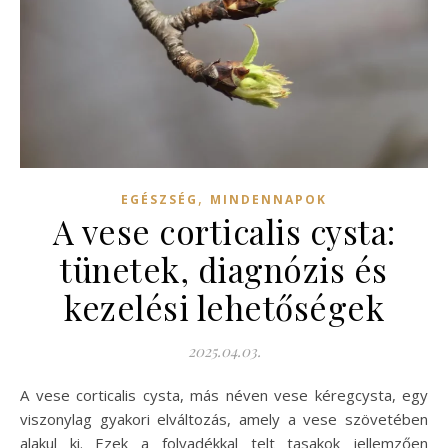
,
EGÉSZSÉG
MINDENNAPOK
A vese corticalis cysta:
tünetek, diagnózis és
kezelési lehetőségek
2025.04.03.
A vese corticalis cysta, más néven vese kéregcysta, egy
viszonylag gyakori elváltozás, amely a vese szövetében
alakul ki. Ezek a folyadékkal telt tasakok jellemzően