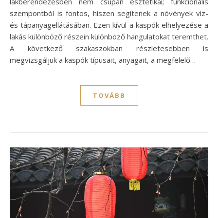
lakberendezésben nem csupán esztétikai; funkcionális
szempontból is fontos, hiszen segítenek a növények víz-
és tápanyagellátásában. Ezen kívül a kaspók elhelyezése a
lakás különböző részein különböző hangulatokat teremthet.
A következő szakaszokban részletesebben is
megvizsgáljuk a kaspók típusait, anyagait, a megfelelő…
TOVÁBB