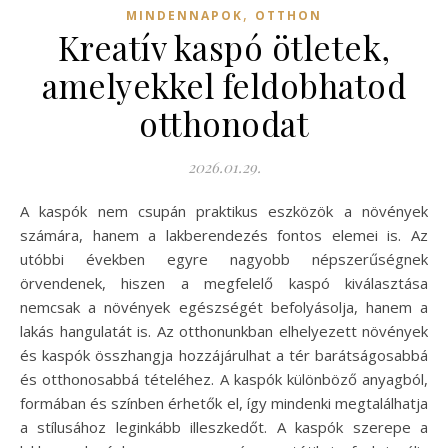
,
MINDENNAPOK
OTTHON
Kreatív kaspó ötletek,
amelyekkel feldobhatod
otthonodat
2026.01.29.
A kaspók nem csupán praktikus eszközök a növények
számára, hanem a lakberendezés fontos elemei is. Az
utóbbi években egyre nagyobb népszerűségnek
örvendenek, hiszen a megfelelő kaspó kiválasztása
nemcsak a növények egészségét befolyásolja, hanem a
lakás hangulatát is. Az otthonunkban elhelyezett növények
és kaspók összhangja hozzájárulhat a tér barátságosabbá
és otthonosabbá tételéhez. A kaspók különböző anyagból,
formában és színben érhetők el, így mindenki megtalálhatja
a stílusához leginkább illeszkedőt. A kaspók szerepe a