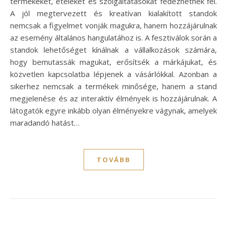
termékeket, ételeket és szolgáltatásokat fedezhetnek fel.
A jól megtervezett és kreatívan kialakított standok
nemcsak a figyelmet vonják magukra, hanem hozzájárulnak
az esemény általános hangulatához is. A fesztiválok során a
standok lehetőséget kínálnak a vállalkozások számára,
hogy bemutassák magukat, erősítsék a márkájukat, és
közvetlen kapcsolatba lépjenek a vásárlókkal. Azonban a
sikerhez nemcsak a termékek minősége, hanem a stand
megjelenése és az interaktív élmények is hozzájárulnak. A
látogatók egyre inkább olyan élményekre vágynak, amelyek
maradandó hatást…
TOVÁBB