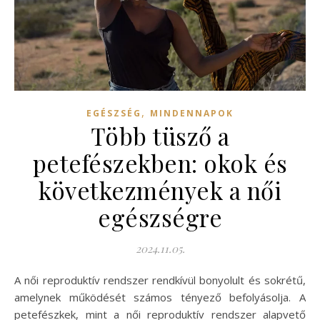
,
EGÉSZSÉG
MINDENNAPOK
Több tüsző a
petefészekben: okok és
következmények a női
egészségre
2024.11.05.
A női reproduktív rendszer rendkívül bonyolult és sokrétű,
amelynek működését számos tényező befolyásolja. A
petefészkek, mint a női reproduktív rendszer alapvető