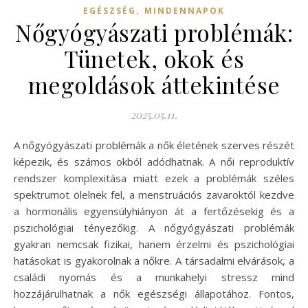
,
EGÉSZSÉG
MINDENNAPOK
Nőgyógyászati problémák:
Tünetek, okok és
megoldások áttekintése
2025.05.11.
A nőgyógyászati problémák a nők életének szerves részét
képezik, és számos okból adódhatnak. A női reproduktív
rendszer komplexitása miatt ezek a problémák széles
spektrumot ölelnek fel, a menstruációs zavaroktól kezdve
a hormonális egyensúlyhiányon át a fertőzésekig és a
pszichológiai tényezőkig. A nőgyógyászati problémák
gyakran nemcsak fizikai, hanem érzelmi és pszichológiai
hatásokat is gyakorolnak a nőkre. A társadalmi elvárások, a
családi nyomás és a munkahelyi stressz mind
hozzájárulhatnak a nők egészségi állapotához. Fontos,