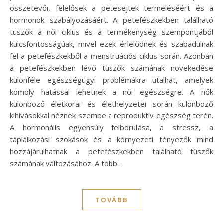
összetevői, felelősek a petesejtek termeléséért és a
hormonok szabályozásáért. A petefészkekben található
tüszők a női ciklus és a termékenység szempontjából
kulcsfontosságúak, mivel ezek érlelődnek és szabadulnak
fel a petefészkekből a menstruációs ciklus során. Azonban
a petefészkekben lévő tüszők számának növekedése
különféle egészségügyi problémákra utalhat, amelyek
komoly hatással lehetnek a női egészségre. A nők
különböző életkorai és élethelyzetei során különböző
kihívásokkal néznek szembe a reproduktív egészség terén.
A hormonális egyensúly felborulása, a stressz, a
táplálkozási szokások és a környezeti tényezők mind
hozzájárulhatnak a petefészkekben található tüszők
számának változásához. A több…
TOVÁBB