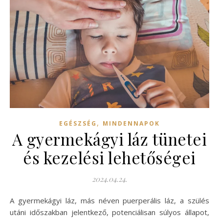
,
EGÉSZSÉG
MINDENNAPOK
A gyermekágyi láz tünetei
és kezelési lehetőségei
2024.04.24.
A gyermekágyi láz, más néven puerperális láz, a szülés
utáni időszakban jelentkező, potenciálisan súlyos állapot,