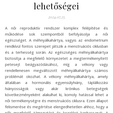
lehetőségei
2024.07.25.
A női reproduktív rendszer komplex felépítése és
működése sok szempontból befolyásolja a női
egészséget. A méhnyálkahártya, vagyis az endometrium
rendkívül fontos szerepet játszik a menstruációs ciklusban
és a terhesség során. Az egészséges méhnyálkahártya
biztosítja a megfelelő környezetet a megtermékenyített
petesejt beágyazódásához, míg a vékony vagy
rendellenesen megváltozott méhnyálkahártya számos
problémát okozhat. A vékony méhnyálkahártya, amely
általában a hormonális egyensúlyhiány, táplálkozási
hiányosságok vagy akár krónikus betegségek
következményeként alakulhat ki, komoly hatással lehet a
női termékenységre és menstruációs ciklusra. Ezen állapot
felismerése és megértése elengedhetetlen ahhoz, hogy a
nők megfelelő támogatást és kezelést kaphassanak. A