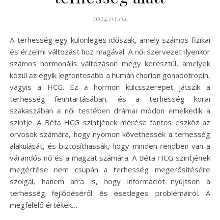
2024.03.04.
A terhesség egy különleges időszak, amely számos fizikai
és érzelmi változást hoz magával. A női szervezet ilyenkor
számos hormonális változáson megy keresztül, amelyek
közül az egyik legfontosabb a humán chorion gonadotropin,
vagyis a HCG. Ez a hormon kulcsszerepet játszik a
terhesség fenntartásában, és a terhesség korai
szakaszában a női testében drámai módon emelkedik a
szintje. A Béta HCG szintjének mérése fontos eszköz az
orvosok számára, hogy nyomon követhessék a terhesség
alakulását, és biztosíthassák, hogy minden rendben van a
várandós nő és a magzat számára. A Béta HCG szintjének
megértése nem csupán a terhesség megerősítésére
szolgál, hanem arra is, hogy információt nyújtson a
terhesség fejlődéséről és esetleges problémáiról. A
megfelelő értékek…