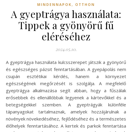
,
MINDENNAPOK
OTTHON
A gyeptrágya használata:
Tippek a gyönyörű fű
eléréséhez
2024.05.10.
A gyeptrágya használata kulcsszerepet játszik a gyönyörű
és egészséges pázsit fenntartásában. A gyepápolás nem
csupán esztétikai kérdés, hanem a környezet
egészségének megőrzését is szolgálja. A megfelelő
gyeptrágya alkalmazása segít abban, hogy a fűszálak
erősebbek és ellenállóbbak legyenek a kártevőkkel és a
betegségekkel szemben. A gyeptrágyák különféle
tápanyagokat tartalmaznak, amelyek hozzájárulnak a
növények növekedéséhez, fejlődéséhez és a természetes
élőhelyek fenntartásához. A kertek és parkok fenntartása