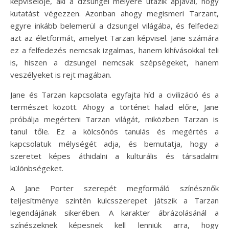
képviselője, aki a dzsungel mélyére utazik apjával, hogy
kutatást végezzen. Azonban ahogy megismeri Tarzant,
egyre inkább belemerül a dzsungel világába, és felfedezi
azt az életformát, amelyet Tarzan képvisel. Jane számára
ez a felfedezés nemcsak izgalmas, hanem kihívásokkal teli
is, hiszen a dzsungel nemcsak szépségeket, hanem
veszélyeket is rejt magában.
Jane és Tarzan kapcsolata egyfajta híd a civilizáció és a
természet között. Ahogy a történet halad előre, Jane
próbálja megérteni Tarzan világát, miközben Tarzan is
tanul tőle. Ez a kölcsönös tanulás és megértés a
kapcsolatuk mélységét adja, és bemutatja, hogy a
szeretet képes áthidalni a kulturális és társadalmi
különbségeket.
A Jane Porter szerepét megformáló színésznők
teljesítménye szintén kulcsszerepet játszik a Tarzan
legendájának sikerében. A karakter ábrázolásánál a
színészeknek képesnek kell lenniük arra, hogy