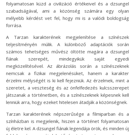
folyamatosan küzd a civilizáció értékeivel és a dzsungel
szabadságával, ami a közönség számára egy olyan
mélyebb kérdést vet fel, hogy mi is a valódi boldogság
forrása.
A Tarzan karakterének megjelenítése a színészek
teljesítményén múlik. A különböző adaptációk során
számos tehetséges művész öltötte magára a dzsungel
fiának szerepét, mindegyikük saját egyedi
megközelítésével. Az ábrázolás során a színészeknek
nemcsak a fizikai megjelenésüket, hanem a karakter
érzelmi mélységét is ki kell fejezniük. Az érzelmek, mint a
szeretet, a veszteség és az önfelfedezés kulcsszerepet
játszanak a történetben, és a színészeknek képesnek kell
lenniük arra, hogy ezeket hitelesen átadják a közönségnek.
Tarzan karakterének népszerűsége a filmiparban és a
színházban is megjelenik, hiszen a történet folyamatosan
új életre kel. A dzsungel fiának legendája örök, és minden új