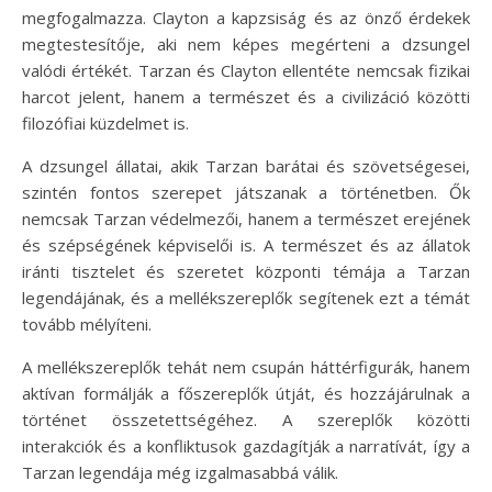
megfogalmazza. Clayton a kapzsiság és az önző érdekek
megtestesítője, aki nem képes megérteni a dzsungel
valódi értékét. Tarzan és Clayton ellentéte nemcsak fizikai
harcot jelent, hanem a természet és a civilizáció közötti
filozófiai küzdelmet is.
A dzsungel állatai, akik Tarzan barátai és szövetségesei,
szintén fontos szerepet játszanak a történetben. Ők
nemcsak Tarzan védelmezői, hanem a természet erejének
és szépségének képviselői is. A természet és az állatok
iránti tisztelet és szeretet központi témája a Tarzan
legendájának, és a mellékszereplők segítenek ezt a témát
tovább mélyíteni.
A mellékszereplők tehát nem csupán háttérfigurák, hanem
aktívan formálják a főszereplők útját, és hozzájárulnak a
történet összetettségéhez. A szereplők közötti
interakciók és a konfliktusok gazdagítják a narratívát, így a
Tarzan legendája még izgalmasabbá válik.