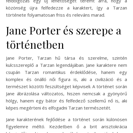
feldolgozás egy új lehetőséget teremt arra, hogy a
közönség újra felfedezze a karaktert, így a Tarzan
története folyamatosan friss és releváns marad.
Jane Porter és szerepe a
történetben
Jane Porter, Tarzan hű társa és szerelme, szintén
kulcsszereplő a Tarzan legendájában. Jane karaktere nem
csupán Tarzan romantikus érdeklődése, hanem egy
komplex és önálló női figura is, aki a civilizáció és a
természet közötti feszültséget képviseli. A történet során
Jane ábrázolása változatos, hiszen nemcsak a gyönyörű
hölgy, hanem egy bátor és felfedező szellemű nő is, aki
képes megérteni és elfogadni Tarzan természetét.
Jane karakterének fejlődése a történet során különösen
figyelemre méltó. Kezdetben ő a brit arisztokrácia