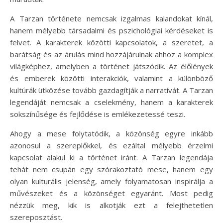
A Tarzan története nemcsak izgalmas kalandokat kínál,
hanem mélyebb társadalmi és pszichológiai kérdéseket is
felvet. A karakterek közötti kapcsolatok, a szeretet, a
barátság és az árulás mind hozzájárulnak ahhoz a komplex
világképhez, amelyben a történet játszódik. Az élőlények
és emberek közötti interakciók, valamint a különböző
kultúrák ütközése tovább gazdagítják a narratívát. A Tarzan
legendáját nemcsak a cselekmény, hanem a karakterek
sokszínűsége és fejlődése is emlékezetessé teszi.
Ahogy a mese folytatódik, a közönség egyre inkább
azonosul a szereplőkkel, és ezáltal mélyebb érzelmi
kapcsolat alakul ki a történet iránt. A Tarzan legendája
tehát nem csupán egy szórakoztató mese, hanem egy
olyan kulturális jelenség, amely folyamatosan inspirálja a
művészeket és a közönséget egyaránt. Most pedig
nézzük meg, kik is alkotják ezt a felejthetetlen
szereposztást.