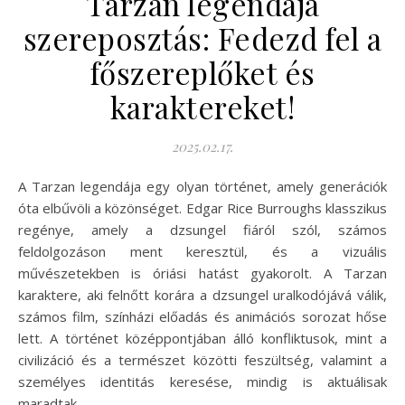
Tarzan legendája
szereposztás: Fedezd fel a
főszereplőket és
karaktereket!
2025.02.17.
A Tarzan legendája egy olyan történet, amely generációk
óta elbűvöli a közönséget. Edgar Rice Burroughs klasszikus
regénye, amely a dzsungel fiáról szól, számos
feldolgozáson ment keresztül, és a vizuális
művészetekben is óriási hatást gyakorolt. A Tarzan
karaktere, aki felnőtt korára a dzsungel uralkodójává válik,
számos film, színházi előadás és animációs sorozat hőse
lett. A történet középpontjában álló konfliktusok, mint a
civilizáció és a természet közötti feszültség, valamint a
személyes identitás keresése, mindig is aktuálisak
maradtak.