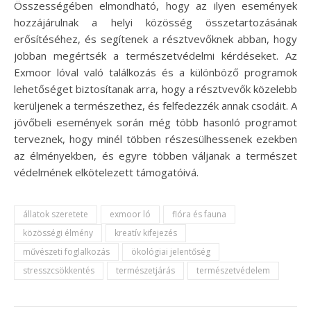
Összességében elmondható, hogy az ilyen események
hozzájárulnak a helyi közösség összetartozásának
erősítéséhez, és segítenek a résztvevőknek abban, hogy
jobban megértsék a természetvédelmi kérdéseket. Az
Exmoor lóval való találkozás és a különböző programok
lehetőséget biztosítanak arra, hogy a résztvevők közelebb
kerüljenek a természethez, és felfedezzék annak csodáit. A
jövőbeli események során még több hasonló programot
terveznek, hogy minél többen részesülhessenek ezekben
az élményekben, és egyre többen váljanak a természet
védelmének elkötelezett támogatóivá.
állatok szeretete
exmoor ló
flóra és fauna
közösségi élmény
kreatív kifejezés
művészeti foglalkozás
ökológiai jelentőség
stresszcsökkentés
természetjárás
természetvédelem