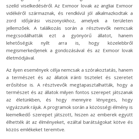
szelíd viselkedéséről. Az Exmoor lovak az angliai Exmoor
vidékéről származnak, és rendkívül jól alkalmazkodtak a
zord időjárási viszonyokhoz, amelyek a területen
jellemzőek. A találkozás során a résztvevők nemcsak
megcsodálhatták ezt a gyönyörű állatot, hanem
lehetőségük nyílt arra is, hogy közelebbről
megismerkedjenek a gondozásával és az Exmoor lovak
életmódjával.
Az ilyen események célja nemcsak a szórakoztatás, hanem
a természet és az állatok iránti tisztelet és szeretet
erősítése is. A résztvevők megtapasztalhatták, hogy a
természet és az állatok milyen fontos szerepet játszanak
az életünkben, és hogy mennyire lényeges, hogy
vigyázzunk rájuk. A programok során a közösségi élmény is
kiemelkedő szerepet játszott, hiszen az emberek együtt
élhették át az élményeket, ezáltal barátságokat kötve és
közös emlékeket teremtve.