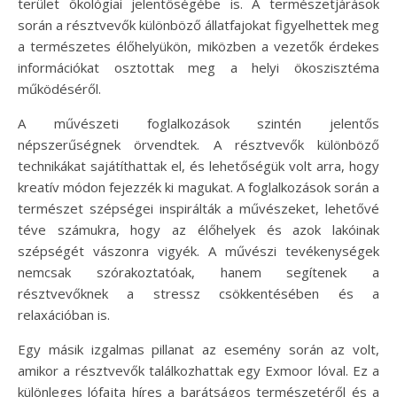
terület ökológiai jelentőségébe is. A természetjárások
során a résztvevők különböző állatfajokat figyelhettek meg
a természetes élőhelyükön, miközben a vezetők érdekes
információkat osztottak meg a helyi ökoszisztéma
működéséről.
A művészeti foglalkozások szintén jelentős
népszerűségnek örvendtek. A résztvevők különböző
technikákat sajátíthattak el, és lehetőségük volt arra, hogy
kreatív módon fejezzék ki magukat. A foglalkozások során a
természet szépségei inspirálták a művészeket, lehetővé
téve számukra, hogy az élőhelyek és azok lakóinak
szépségét vászonra vigyék. A művészi tevékenységek
nemcsak szórakoztatóak, hanem segítenek a
résztvevőknek a stressz csökkentésében és a
relaxációban is.
Egy másik izgalmas pillanat az esemény során az volt,
amikor a résztvevők találkozhattak egy Exmoor lóval. Ez a
különleges lófajta híres a barátságos természetéről és a