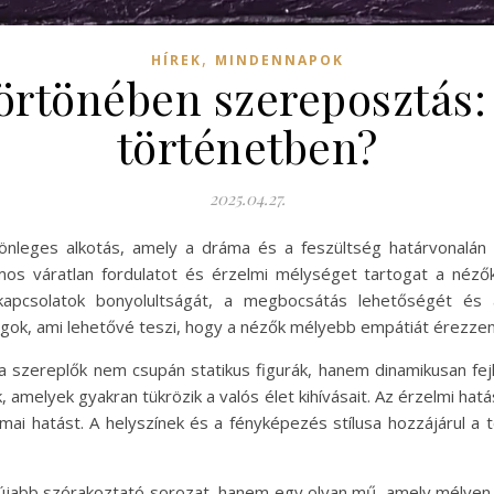
,
HÍREK
MINDENNAPOK
örtönében szereposztás: K
történetben?
2025.04.27.
nleges alkotás, amely a dráma és a feszültség határvonalán 
ámos váratlan fordulatot és érzelmi mélységet tartogat a né
kapcsolatok bonyolultságát, a megbocsátás lehetőségét és 
agok, ami lehetővé teszi, hogy a nézők mélyebb empátiát érezzen
 a szereplők nem csupán statikus figurák, hanem dinamikusan fej
, amelyek gyakran tükrözik a valós élet kihívásait. Az érzelmi hatá
ai hatást. A helyszínek és a fényképezés stílusa hozzájárul a 
jabb szórakoztató sorozat, hanem egy olyan mű, amely mélyen 