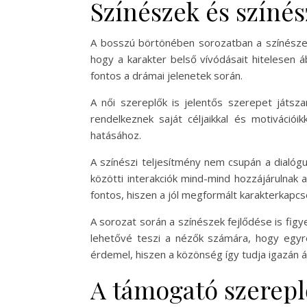
Színészek és színé
A bosszú börtönében sorozatban a színészek 
hogy a karakter belső vívódásait hitelesen 
fontos a drámai jelenetek során.
A női szereplők is jelentős szerepet játsza
rendelkeznek saját céljaikkal és motivációi
hatásához.
A színészi teljesítmény nem csupán a dialóg
közötti interakciók mind-mind hozzájárulnak a
fontos, hiszen a jól megformált karakterkapcs
A sorozat során a színészek fejlődése is fig
lehetővé teszi a nézők számára, hogy egyre
érdemel, hiszen a közönség így tudja igazán á
A támogató szerepl