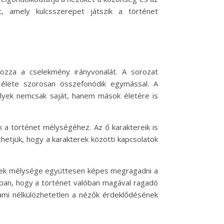
t, amely kulcsszerepet játszik a történet
ozza a cselekmény irányvonalát. A sorozat
 élete szorosan összefonódik egymással. A
elyek nemcsak saját, hanem mások életére is
ak a történet mélységéhez. Az ő karaktereik is
hetjük, hogy a karakterek közötti kapcsolatok
terek mélysége együttesen képes megragadni a
bban, hogy a történet valóban magával ragadó
 ami nélkülözhetetlen a nézők érdeklődésének