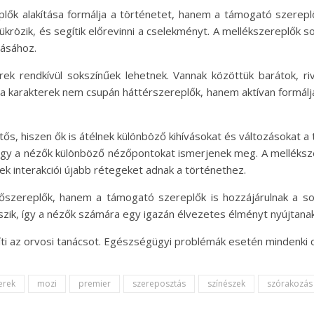
k alakítása formálja a történetet, hanem a támogató szereplők
krözik, és segítik előrevinni a cselekményt. A mellékszereplők so
zásához.
k rendkívül sokszínűek lehetnek. Vannak közöttük barátok, riv
k a karakterek nem csupán háttérszereplők, hanem aktívan formálj
ős, hiszen ők is átélnek különböző kihívásokat és változásokat a 
ogy a nézők különböző nézőpontokat ismerjenek meg. A melléksz
k interakciói újabb rétegeket adnak a történethez.
zereplők, hanem a támogató szereplők is hozzájárulnak a sor
ik, így a nézők számára egy igazán élvezetes élményt nyújtanak
ti az orvosi tanácsot. Egészségügyi problémák esetén mindenki 
erek
mozi
premier
szereposztás
színészek
szórakozás