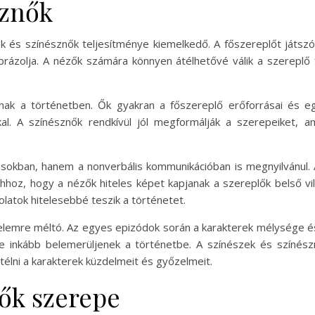
sznők
és színésznők teljesítménye kiemelkedő. A főszereplőt játszó 
ábrázolja. A nézők számára könnyen átélhetővé válik a szerepl
nak a történetben. Ők gyakran a főszereplő erőforrásai és egy
kkal. A színésznők rendkívül jól megformálják a szerepeiket,
usokban, hanem a nonverbális kommunikációban is megnyilvánul. 
hhoz, hogy a nézők hiteles képet kapjanak a szereplők belső vil
olatok hitelesebbé teszik a történetet.
yelemre méltó. Az egyes epizódok során a karakterek mélysége é
 inkább belemerüljenek a történetbe. A színészek és színésznő
télni a karakterek küzdelmeit és győzelmeit.
ők szerepe