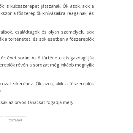
 is kulcsszerepet játszanak. Ők azok, akik a
kszor a főszereplők kihívásaikra reagálnak, és
álisok, családtagok és olyan személyek, akik
ák a történetet, és sok esetben a főszereplők
történet során. Az ő történeteik is gazdagítják
ereplők révén a sorozat még inkább megnyílik
ozat sikeréhez. Ők azok, akik a főszereplők
.
csak az orvos tanácsát fogadja meg.
történet