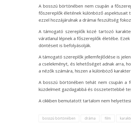
A bosszú börtönében nem csupán a főszereplő
főszereplők életének különböző aspektusait tü
ezzel hozzájárulnak a drámai feszültség foko
A támogató szereplők közé tartozó karaktere
váratlanul lépnek a főszereplők életébe. Eze
döntéseit is befolyásolják.
A támogató szereplők jellemfejlődése is jelent
a cselekményt, és lehetőséget adnak arra, h
a nézők számára, hiszen a különböző karaktere
A bosszú börtönében tehát nem csupán a fős
küzdelmeit gazdagabbá és összetettebbé tesz
A cikkben bemutatott tartalom nem helyettesí
bosszú börtönében
dráma
film
karakt