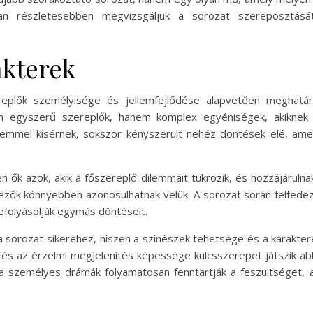
kban részletesebben megvizsgáljuk a sorozat szereposztásá
akterek
plők személyisége és jellemfejlődése alapvetően meghatár
n egyszerű szereplők, hanem komplex egyéniségek, akiknek
elemmel kísérnek, sokszor kényszerült nehéz döntések elé, am
en ők azok, akik a főszereplő dilemmáit tükrözik, és hozzájáruln
ézők könnyebben azonosulhatnak velük. A sorozat során felfedez
efolyásolják egymás döntéseit.
a sorozat sikeréhez, hiszen a színészek tehetsége és a karak
ge és az érzelmi megjelenítés képessége kulcsszerepet játszik a
s a személyes drámák folyamatosan fenntartják a feszültséget,