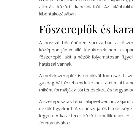
alkotás közötti kapcsolatról. Az alábbia
kibontakozásában.
Főszereplők és kar
A bosszú börtönében sorozatban a főszere
középpontjában álló karakterek nem csupá
főszereplő, akit a nézők folyamatosan figy
hatással vannak.
A mellékszereplők is rendkívül fontosak, hisz
gazdag háttérrel rendelkeznek, ami miatt a n
miként formálják a történéseket, és hogyan b
A szereposztás tehát alapvetően hozzájárul 
nézők figyelmét. A színészi játék hitelessé
legyen. A karakterek közötti konfliktusok é
fenntartásához.