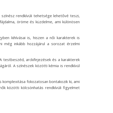
színész rendkívüli tehetsége lehetővé teszi,
ő fájdalma, öröme és küzdelme, ami különösen
ben kihívásai is, hiszen a női karakterek is
 ami még inkább hozzájárul a sorozat érzelmi
A testbeszéd, arckifejezések és a karakterek
ágáról. A színészek közötti kémia is rendkívül
s komplexitása fokozatosan bontakozik ki, ami
k közötti kölcsönhatás rendkívüli figyelmet