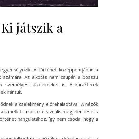
i játszik a
egyensúlyozik. A történet középpontjában a
zők számára. Az alkotás nem csupán a bosszú
a személyes küzdelmeket is. A karakterek
ek irántuk.
lődnek a cselekmény előrehaladtával. A nézők
sok mellett a sorozat vizuális megjelenítése is
történet hangulatához, így nem csoda, hogy a
elgondolkodtatja a nézőket a közönség és az