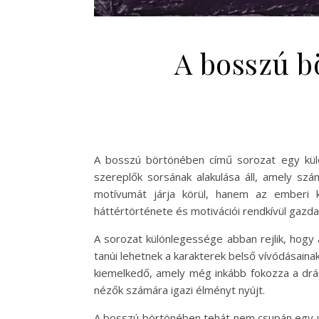
A bosszú b
A bosszú börtönében című sorozat egy külö
szereplők sorsának alakulása áll, amely sz
motívumát járja körül, hanem az emberi 
háttértörténete és motivációi rendkívül gazd
A sorozat különlegessége abban rejlik, hogy
tanúi lehetnek a karakterek belső vívódásainak
kiemelkedő, amely még inkább fokozza a drám
nézők számára igazi élményt nyújt.
A bosszú börtönében tehát nem csupán egy ú