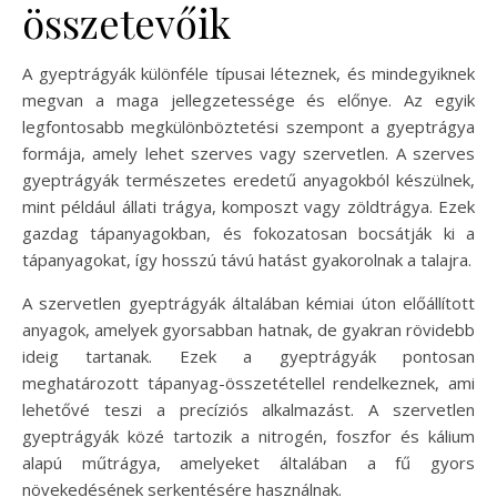
összetevőik
A gyeptrágyák különféle típusai léteznek, és mindegyiknek
megvan a maga jellegzetessége és előnye. Az egyik
legfontosabb megkülönböztetési szempont a gyeptrágya
formája, amely lehet szerves vagy szervetlen. A szerves
gyeptrágyák természetes eredetű anyagokból készülnek,
mint például állati trágya, komposzt vagy zöldtrágya. Ezek
gazdag tápanyagokban, és fokozatosan bocsátják ki a
tápanyagokat, így hosszú távú hatást gyakorolnak a talajra.
A szervetlen gyeptrágyák általában kémiai úton előállított
anyagok, amelyek gyorsabban hatnak, de gyakran rövidebb
ideig tartanak. Ezek a gyeptrágyák pontosan
meghatározott tápanyag-összetétellel rendelkeznek, ami
lehetővé teszi a precíziós alkalmazást. A szervetlen
gyeptrágyák közé tartozik a nitrogén, foszfor és kálium
alapú műtrágya, amelyeket általában a fű gyors
növekedésének serkentésére használnak.