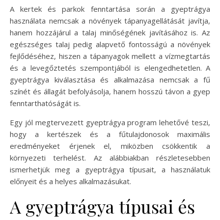
A kertek és parkok fenntartása során a gyeptrágya
használata nemcsak a növények tápanyagellátását javítja,
hanem hozzájárul a talaj minőségének javításához is. Az
egészséges talaj pedig alapvető fontosságú a növények
fejlődéséhez, hiszen a tápanyagok mellett a vízmegtartás
és a levegőztetés szempontjából is elengedhetetlen. A
gyeptrágya kiválasztása és alkalmazása nemcsak a fű
színét és állagát befolyásolja, hanem hosszú távon a gyep
fenntarthatóságát is.
Egy jól megtervezett gyeptrágya program lehetővé teszi,
hogy a kertészek és a fűtulajdonosok maximális
eredményeket érjenek el, miközben csökkentik a
környezeti terhelést. Az alábbiakban részletesebben
ismerhetjük meg a gyeptrágya típusait, a használatuk
előnyeit és a helyes alkalmazásukat.
A gyeptrágya típusai és