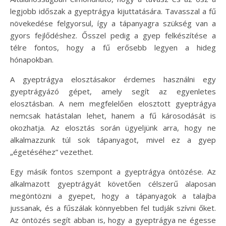
legjobb időszak a gyeptrágya kijuttatására. Tavasszal a fű
növekedése felgyorsul, így a tápanyagra szükség van a
gyors fejlődéshez. Ősszel pedig a gyep felkészítése a
télre fontos, hogy a fű erősebb legyen a hideg
hónapokban.
A gyeptrágya elosztásakor érdemes használni egy
gyeptrágyázó gépet, amely segít az egyenletes
elosztásban. A nem megfelelően elosztott gyeptrágya
nemcsak hatástalan lehet, hanem a fű károsodását is
okozhatja. Az elosztás során ügyeljünk arra, hogy ne
alkalmazzunk túl sok tápanyagot, mivel ez a gyep
„égetéséhez” vezethet.
Egy másik fontos szempont a gyeptrágya öntözése. Az
alkalmazott gyeptrágyát követően célszerű alaposan
megöntözni a gyepet, hogy a tápanyagok a talajba
jussanak, és a fűszálak könnyebben fel tudják szívni őket.
Az öntözés segít abban is, hogy a gyeptrágya ne égesse