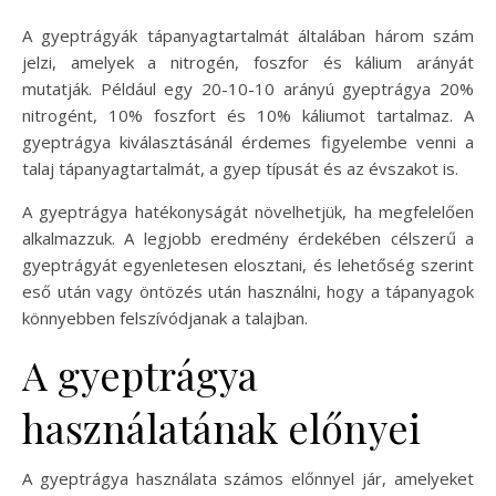
A gyeptrágyák tápanyagtartalmát általában három szám
jelzi, amelyek a nitrogén, foszfor és kálium arányát
mutatják. Például egy 20-10-10 arányú gyeptrágya 20%
nitrogént, 10% foszfort és 10% káliumot tartalmaz. A
gyeptrágya kiválasztásánál érdemes figyelembe venni a
talaj tápanyagtartalmát, a gyep típusát és az évszakot is.
A gyeptrágya hatékonyságát növelhetjük, ha megfelelően
alkalmazzuk. A legjobb eredmény érdekében célszerű a
gyeptrágyát egyenletesen elosztani, és lehetőség szerint
eső után vagy öntözés után használni, hogy a tápanyagok
könnyebben felszívódjanak a talajban.
A gyeptrágya
használatának előnyei
A gyeptrágya használata számos előnnyel jár, amelyeket