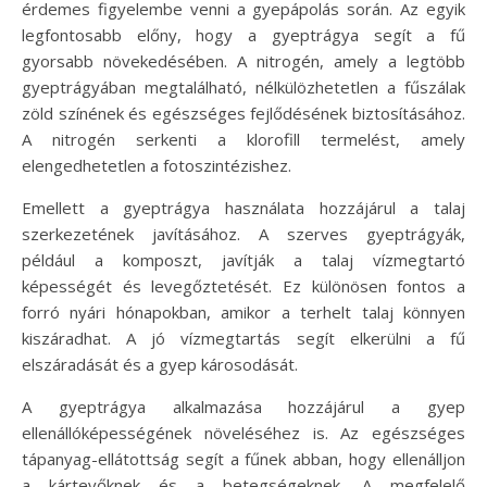
érdemes figyelembe venni a gyepápolás során. Az egyik
legfontosabb előny, hogy a gyeptrágya segít a fű
gyorsabb növekedésében. A nitrogén, amely a legtöbb
gyeptrágyában megtalálható, nélkülözhetetlen a fűszálak
zöld színének és egészséges fejlődésének biztosításához.
A nitrogén serkenti a klorofill termelést, amely
elengedhetetlen a fotoszintézishez.
Emellett a gyeptrágya használata hozzájárul a talaj
szerkezetének javításához. A szerves gyeptrágyák,
például a komposzt, javítják a talaj vízmegtartó
képességét és levegőztetését. Ez különösen fontos a
forró nyári hónapokban, amikor a terhelt talaj könnyen
kiszáradhat. A jó vízmegtartás segít elkerülni a fű
elszáradását és a gyep károsodását.
A gyeptrágya alkalmazása hozzájárul a gyep
ellenállóképességének növeléséhez is. Az egészséges
tápanyag-ellátottság segít a fűnek abban, hogy ellenálljon
a kártevőknek és a betegségeknek. A megfelelő