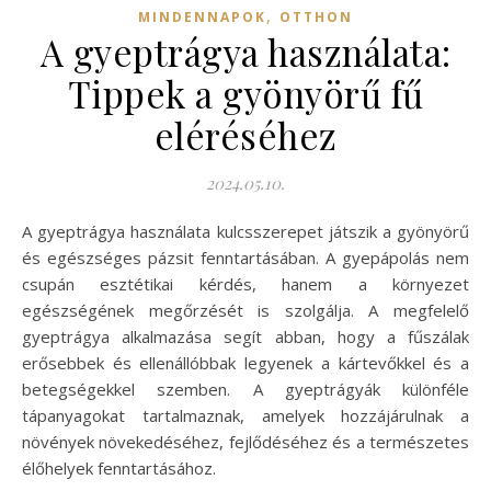
,
MINDENNAPOK
OTTHON
A gyeptrágya használata:
Tippek a gyönyörű fű
eléréséhez
2024.05.10.
A gyeptrágya használata kulcsszerepet játszik a gyönyörű
és egészséges pázsit fenntartásában. A gyepápolás nem
csupán esztétikai kérdés, hanem a környezet
egészségének megőrzését is szolgálja. A megfelelő
gyeptrágya alkalmazása segít abban, hogy a fűszálak
erősebbek és ellenállóbbak legyenek a kártevőkkel és a
betegségekkel szemben. A gyeptrágyák különféle
tápanyagokat tartalmaznak, amelyek hozzájárulnak a
növények növekedéséhez, fejlődéséhez és a természetes
élőhelyek fenntartásához.