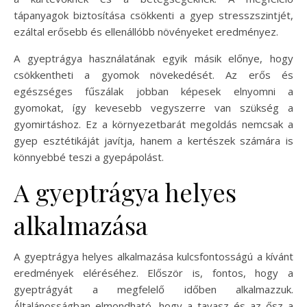
tápanyagok biztosítása csökkenti a gyep stresszszintjét,
ezáltal erősebb és ellenállóbb növényeket eredményez.
A gyeptrágya használatának egyik másik előnye, hogy
csökkentheti a gyomok növekedését. Az erős és
egészséges fűszálak jobban képesek elnyomni a
gyomokat, így kevesebb vegyszerre van szükség a
gyomirtáshoz. Ez a környezetbarát megoldás nemcsak a
gyep esztétikáját javítja, hanem a kertészek számára is
könnyebbé teszi a gyepápolást.
A gyeptrágya helyes
alkalmazása
A gyeptrágya helyes alkalmazása kulcsfontosságú a kívánt
eredmények eléréséhez. Először is, fontos, hogy a
gyeptrágyát a megfelelő időben alkalmazzuk.
Általánosságban elmondható, hogy a tavasz és az ősz a