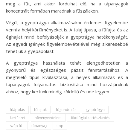
meg a fűt, ami akkor fordulhat elő, ha a tápanyagok
koncentrált formában maradnak a fűszálakon.
Végül, a gyeptrágya alkalmazásakor érdemes figyelembe
venni a helyi körülményeket is. A talaj típusa, a fűfajta és az
éghajlat mind befolyásolják a gyeptrágya hatékonyságát.
Az egyedi igények figyelembevételével még sikeresebbé
tehetjük a gyepápolást.
A gyeptrágya használata tehát elengedhetetlen a
gyönyörű és egészséges pázsit fenntartásához. A
megfelelő típus kiválasztása, a helyes alkalmazás és a
tápanyagok folyamatos biztosítása mind hozzájárulnak
ahhoz, hogy kertünk mindig zöldellő és üde legyen.
fűápolás
fűfajták
fűgondozás
gyeptrágya
kertészet
növényvédelem
ökológiai kertészkedés
szép fű
tápanyag
tipp