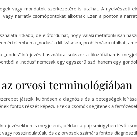
vegek vagy mondatok szerkezetére is utalhat. A nyelvészeti e
vagy narratív csomópontokat alkotnak. Ezen a ponton a narratíva
ználata ritkább, de előfordulhat, hogy valaki metaforikusan has
yen értelemben a „nodus” a kihívásokra, problémákra utalhat, am
 a „nodus” kifejezés használata sokszor a filozófiában is megje
pontból a „nodus” nemcsak egy egyszerű szó, hanem egy gondola
 az orvosi terminológiában
szerepet játszik, különösen a diagnózis és a betegségek leírás
nek fontos részét képezi. Ezek a csomók segítenek a fertőzések
 kifejezésekben is megjelenik, például a pajzsmirigyben lévő 
k vagy rosszindulatúak, és az orvosok számára fontos diagnosztik