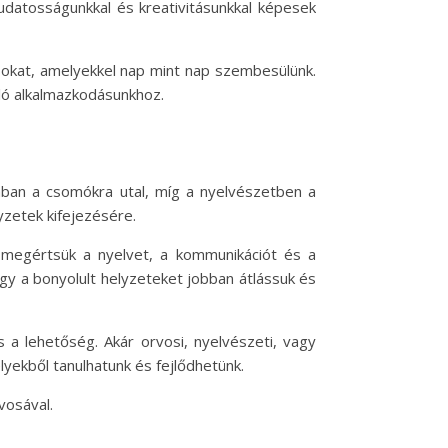
 tudatosságunkkal és kreativitásunkkal képesek
sokat, amelyekkel nap mint nap szembesülünk.
ló alkalmazkodásunkhoz.
iában a csomókra utal, míg a nyelvészetben a
yzetek kifejezésére.
megértsük a nyelvet, a kommunikációt és a
ogy a bonyolult helyzeteket jobban átlássuk és
 a lehetőség. Akár orvosi, nyelvészeti, vagy
lyekből tanulhatunk és fejlődhetünk.
vosával.