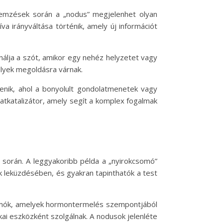
lemzések során a „nodus” megjelenhet olyan
 irányváltása történik, amely új információt
ználja a szót, amikor egy nehéz helyzetet vagy
elyek megoldásra várnak.
lenik, ahol a bonyolult gondolatmenetek vagy
tkatalizátor, amely segít a komplex fogalmak
a során. A leggyakoribb példa a „nyirokcsomó”
 leküzdésében, és gyakran tapinthatók a test
csomók, amelyek hormontermelés szempontjából
ai eszközként szolgálnak. A nodusok jelenléte