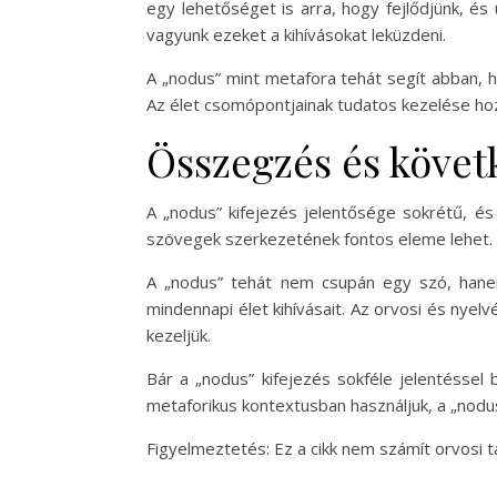
egy lehetőséget is arra, hogy fejlődjünk, és 
vagyunk ezeket a kihívásokat leküzdeni.
A „nodus” mint metafora tehát segít abban, 
Az élet csomópontjainak tudatos kezelése ho
Összegzés és követ
A „nodus” kifejezés jelentősége sokrétű, és
szövegek szerkezetének fontos eleme lehet. A
A „nodus” tehát nem csupán egy szó, hane
mindennapi élet kihívásait. Az orvosi és nyel
kezeljük.
Bár a „nodus” kifejezés sokféle jelentéssel
metaforikus kontextusban használjuk, a „nodus
Figyelmeztetés: Ez a cikk nem számít orvosi 