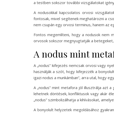
a testben sokszor további vizsgálatokat igén
A nodusokkal kapcsolatos orvosi vizsgálato
fontosak, mivel segítenek meghatározni a cs
nem csupán egy orvosi terminus, hanem az eg
Fontos megemlíteni, hogy a nodusok nem mi
orvosok sokszor megnyugtatják a betegeket, h
A nodus mint meta
A „nodus” kifejezés nemcsak orvosi vagy nye
használják a szót, hogy kifejezzék a bonyolu
igazi nodus a munkámban”, arra utal, hogy egy
A „nodus” mint metafora jól illusztrálja azt
lehetnek döntések, konfliktusok vagy akár él
„nodus” szimbolizálhatja a kihívásokat, amely
A bonyolult helyzetek megoldásához gyakran