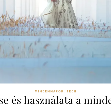
,
MINDENNAPOK
TECH
se és használata a min