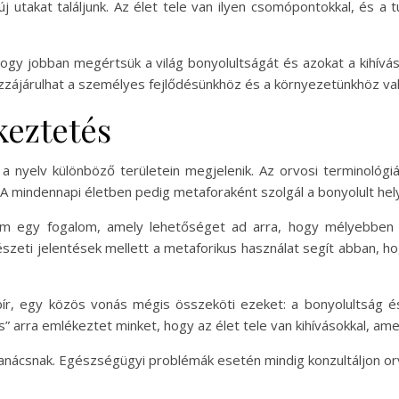
új utakat találjunk. Az élet tele van ilyen csomópontokkal, és a
hogy jobban megértsük a világ bonyolultságát és azokat a kihívá
zzájárulhat a személyes fejlődésünkhöz és a környezetünkhöz va
keztetés
 a nyelv különböző területein megjelenik. Az orvosi terminológ
 mindennapi életben pedig metaforaként szolgál a bonyolult hel
m egy fogalom, amely lehetőséget ad arra, hogy mélyebben 
vészeti jelentések mellett a metaforikus használat segít abban, h
 bír, egy közös vonás mégis összeköti ezeket: a bonyolultság és
” arra emlékeztet minket, hogy az élet tele van kihívásokkal, ame
tanácsnak. Egészségügyi problémák esetén mindig konzultáljon or