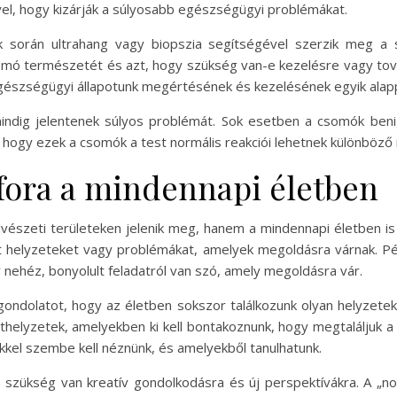
yel, hogy kizárják a súlyosabb egészségügyi problémákat.
k során ultrahang vagy biopszia segítségével szerzik meg a 
omó természetét és azt, hogy szükség van-e kezelésre vagy tová
észségügyi állapotunk megértésének és kezelésének egyik alappi
ndig jelentenek súlyos problémát. Sok esetben a csomók beni
ogy ezek a csomók a test normális reakciói lehetnek különböző 
fora a mindennapi életben
lvészeti területeken jelenik meg, hanem a mindennapi életben i
lt helyzeteket vagy problémákat, amelyek megoldásra várnak. Pé
 nehéz, bonyolult feladatról van szó, amely megoldásra vár.
 a gondolatot, hogy az életben sokszor találkozunk olyan helyz
ethelyzetek, amelyekben ki kell bontakoznunk, hogy megtaláljuk
ekkel szembe kell néznünk, és amelyekből tanulhatunk.
 szükség van kreatív gondolkodásra és új perspektívákra. A „n