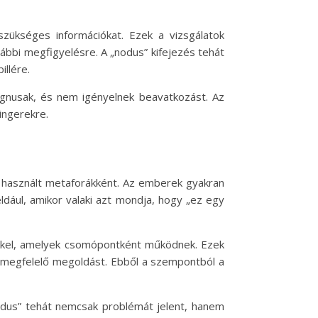
szükséges információkat. Ezek a vizsgálatok
bbi megfigyelésre. A „nodus” kifejezés tehát
llére.
gnusak, és nem igényelnek beavatkozást. Az
ingerekre.
s használt metaforákként. Az emberek gyakran
ldául, amikor valaki azt mondja, hogy „ez egy
etekkel, amelyek csomópontként működnek. Ezek
 a megfelelő megoldást. Ebből a szempontból a
odus” tehát nemcsak problémát jelent, hanem