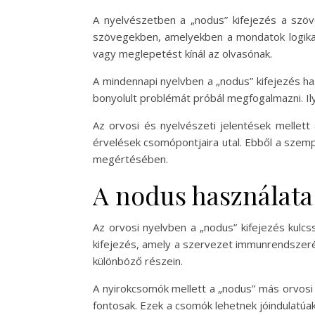
A nyelvészetben a „nodus” kifejezés a szö
szövegekben, amelyekben a mondatok logikai 
vagy meglepetést kínál az olvasónak.
A mindennapi nyelvben a „nodus” kifejezés has
bonyolult problémát próbál megfogalmazni. Il
Az orvosi és nyelvészeti jelentések mellett
érvelések csomópontjaira utal. Ebből a szem
megértésében.
A nodus használata
Az orvosi nyelvben a „nodus” kifejezés kulcs
kifejezés, amely a szervezet immunrendszeré
különböző részein.
A nyirokcsomók mellett a „nodus” más orvosi
fontosak. Ezek a csomók lehetnek jóindulatúa