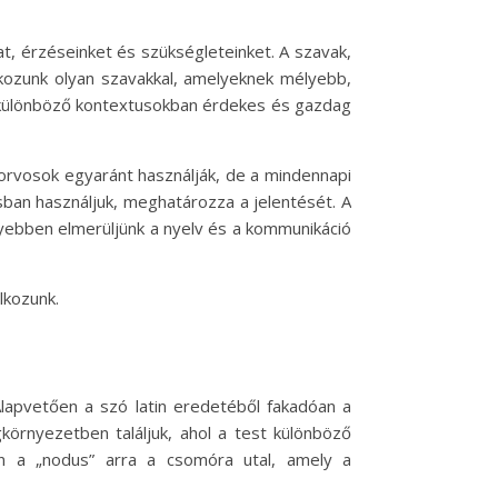
t, érzéseinket és szükségleteinket. A szavak,
lkozunk olyan szavakkal, amelyeknek mélyebb,
ta különböző kontextusokban érdekes és gazdag
z orvosok egyaránt használják, de a mindennapi
usban használjuk, meghatározza a jelentését. A
yebben elmerüljünk a nyelv és a kommunikáció
lkozunk.
lapvetően a szó latin eredetéből fakadóan a
gkörnyezetben találjuk, ahol a test különböző
en a „nodus” arra a csomóra utal, amely a