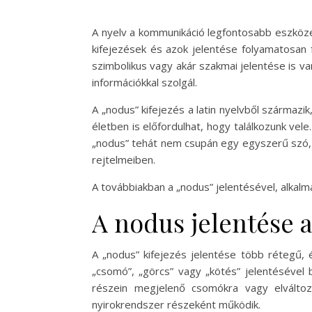
A nyelv a kommunikáció legfontosabb eszköze,
kifejezések és azok jelentése folyamatosan 
szimbolikus vagy akár szakmai jelentése is v
információkkal szolgál.
A „nodus” kifejezés a latin nyelvből származi
életben is előfordulhat, hogy találkozunk vel
„nodus” tehát nem csupán egy egyszerű szó, 
rejtelmeiben.
A továbbiakban a „nodus” jelentésével, alkalm
A nodus jelentése 
A „nodus” kifejezés jelentése több rétegű,
„csomó”, „görcs” vagy „kötés” jelentésével b
részein megjelenő csomókra vagy elváltoz
nyirokrendszer részeként működik.