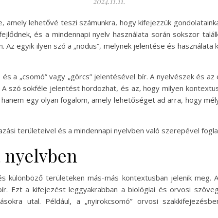
2024.11.11.
 amely lehetővé teszi számunkra, hogy kifejezzük gondolatainka
fejlődnek, és a mindennapi nyelv használata során sokszor talá
an. Az egyik ilyen szó a „nodus”, melynek jelentése és használa
k, és a „csomó” vagy „görcs” jelentésével bír. A nyelvészek és a
e. A szó sokféle jelentést hordozhat, és az, hogy milyen kontext
hanem egy olyan fogalom, amely lehetőséget ad arra, hogy mél
azási területeivel és a mindennapi nyelvben való szerepével fogla
a nyelvben
 és különböző területeken más-más kontextusban jelenik meg. A
ír. Ezt a kifejezést leggyakrabban a biológiai és orvosi szöve
ásokra utal. Például, a „nyirokcsomó” orvosi szakkifejezésb