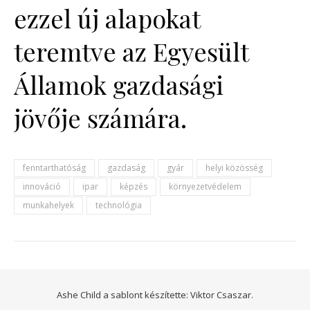
ezzel új alapokat
teremtve az Egyesült
Államok gazdasági
jövője számára.
fenntarthatóság
gazdaság
gyár
helyi közösség
innováció
ipar
képzés
környezetvédelem
munkahelyek
technológia
Ashe Child a sablont készítette:
Viktor Csaszar.