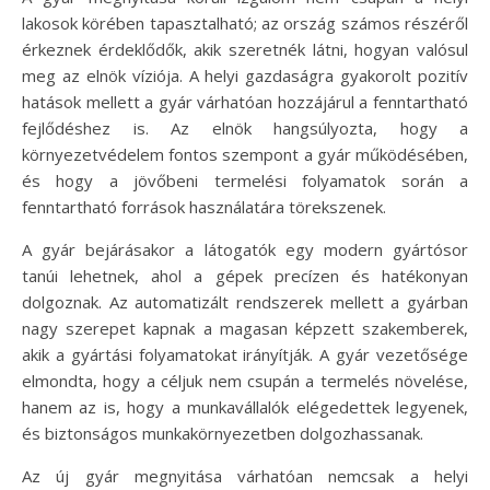
lakosok körében tapasztalható; az ország számos részéről
érkeznek érdeklődők, akik szeretnék látni, hogyan valósul
meg az elnök víziója. A helyi gazdaságra gyakorolt pozitív
hatások mellett a gyár várhatóan hozzájárul a fenntartható
fejlődéshez is. Az elnök hangsúlyozta, hogy a
környezetvédelem fontos szempont a gyár működésében,
és hogy a jövőbeni termelési folyamatok során a
fenntartható források használatára törekszenek.
A gyár bejárásakor a látogatók egy modern gyártósor
tanúi lehetnek, ahol a gépek precízen és hatékonyan
dolgoznak. Az automatizált rendszerek mellett a gyárban
nagy szerepet kapnak a magasan képzett szakemberek,
akik a gyártási folyamatokat irányítják. A gyár vezetősége
elmondta, hogy a céljuk nem csupán a termelés növelése,
hanem az is, hogy a munkavállalók elégedettek legyenek,
és biztonságos munkakörnyezetben dolgozhassanak.
Az új gyár megnyitása várhatóan nemcsak a helyi