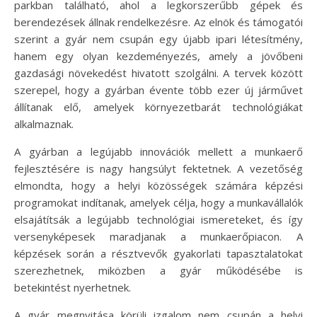
parkban található, ahol a legkorszerűbb gépek és
berendezések állnak rendelkezésre. Az elnök és támogatói
szerint a gyár nem csupán egy újabb ipari létesítmény,
hanem egy olyan kezdeményezés, amely a jövőbeni
gazdasági növekedést hivatott szolgálni. A tervek között
szerepel, hogy a gyárban évente több ezer új járművet
állítanak elő, amelyek környezetbarát technológiákat
alkalmaznak.
A gyárban a legújabb innovációk mellett a munkaerő
fejlesztésére is nagy hangsúlyt fektetnek. A vezetőség
elmondta, hogy a helyi közösségek számára képzési
programokat indítanak, amelyek célja, hogy a munkavállalók
elsajátítsák a legújabb technológiai ismereteket, és így
versenyképesek maradjanak a munkaerőpiacon. A
képzések során a résztvevők gyakorlati tapasztalatokat
szerezhetnek, miközben a gyár működésébe is
betekintést nyerhetnek.
A gyár megnyitása körüli izgalom nem csupán a helyi