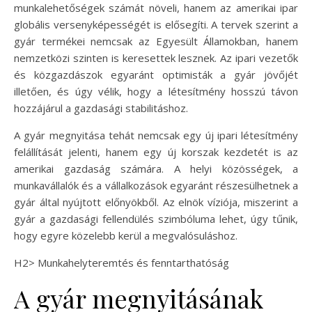
munkalehetőségek számát növeli, hanem az amerikai ipar
globális versenyképességét is elősegíti. A tervek szerint a
gyár termékei nemcsak az Egyesült Államokban, hanem
nemzetközi szinten is keresettek lesznek. Az ipari vezetők
és közgazdászok egyaránt optimisták a gyár jövőjét
illetően, és úgy vélik, hogy a létesítmény hosszú távon
hozzájárul a gazdasági stabilitáshoz.
A gyár megnyitása tehát nemcsak egy új ipari létesítmény
felállítását jelenti, hanem egy új korszak kezdetét is az
amerikai gazdaság számára. A helyi közösségek, a
munkavállalók és a vállalkozások egyaránt részesülhetnek a
gyár által nyújtott előnyökből. Az elnök víziója, miszerint a
gyár a gazdasági fellendülés szimbóluma lehet, úgy tűnik,
hogy egyre közelebb kerül a megvalósuláshoz.
H2> Munkahelyteremtés és fenntarthatóság
A gyár megnyitásának