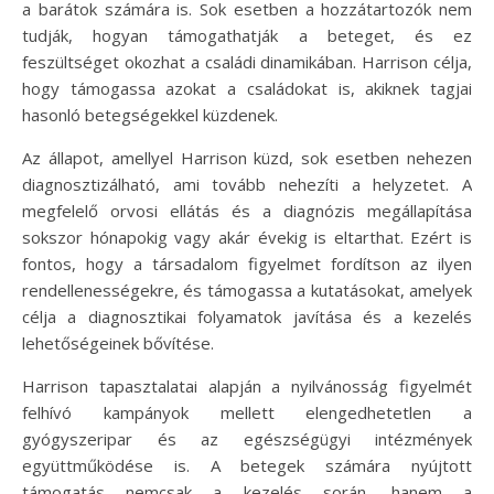
a barátok számára is. Sok esetben a hozzátartozók nem
tudják, hogyan támogathatják a beteget, és ez
feszültséget okozhat a családi dinamikában. Harrison célja,
hogy támogassa azokat a családokat is, akiknek tagjai
hasonló betegségekkel küzdenek.
Az állapot, amellyel Harrison küzd, sok esetben nehezen
diagnosztizálható, ami tovább nehezíti a helyzetet. A
megfelelő orvosi ellátás és a diagnózis megállapítása
sokszor hónapokig vagy akár évekig is eltarthat. Ezért is
fontos, hogy a társadalom figyelmet fordítson az ilyen
rendellenességekre, és támogassa a kutatásokat, amelyek
célja a diagnosztikai folyamatok javítása és a kezelés
lehetőségeinek bővítése.
Harrison tapasztalatai alapján a nyilvánosság figyelmét
felhívó kampányok mellett elengedhetetlen a
gyógyszeripar és az egészségügyi intézmények
együttműködése is. A betegek számára nyújtott
támogatás nemcsak a kezelés során, hanem a