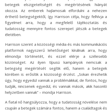
betegek elszigeteltségét és megértésének hiányát
okozza. Az emberek hajlamosak elfordulni a nehezen
érthető betegségektől, így Harrison célja, hogy felhívja a
figyelmet arra, hogy a megfelelő tájékoztatás és
tudatosság mennyire fontos szerepet játszik a betegek
életében.
Harrison szerint a közösségi média és más kommunikációs
platformok nagyszerű lehetőséget kínálnak arra, hogy
elmondja történetét, és ezzel elérje a szélesebb
közönséget. Az ilyen típusú kampányok nemcsak a
betegség megértését segítik elő, hanem a betegek
körében is erősítik a közösségi érzést. „Sokan érezhetik
úgy, hogy egyedül vannak a problémáikkal, de fontos, hogy
tudják, nincsenek egyedül, és vannak mások, akik hasonló
helyzetben vannak” – mondja Harrison.
A fiatal nő hangsúlyozza, hogy a tudatosság növelése nem
csupán a betegek számára fontos, hanem a családtagok és