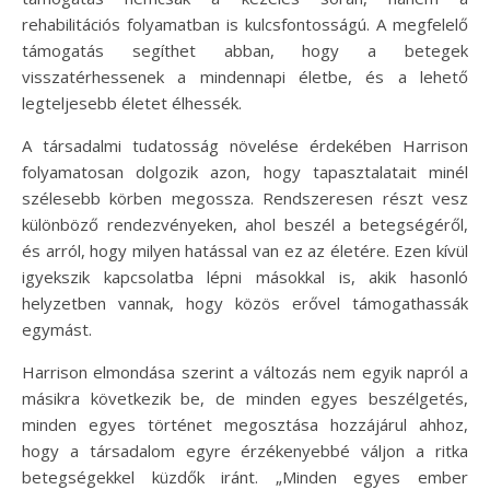
rehabilitációs folyamatban is kulcsfontosságú. A megfelelő
támogatás segíthet abban, hogy a betegek
visszatérhessenek a mindennapi életbe, és a lehető
legteljesebb életet élhessék.
A társadalmi tudatosság növelése érdekében Harrison
folyamatosan dolgozik azon, hogy tapasztalatait minél
szélesebb körben megossza. Rendszeresen részt vesz
különböző rendezvényeken, ahol beszél a betegségéről,
és arról, hogy milyen hatással van ez az életére. Ezen kívül
igyekszik kapcsolatba lépni másokkal is, akik hasonló
helyzetben vannak, hogy közös erővel támogathassák
egymást.
Harrison elmondása szerint a változás nem egyik napról a
másikra következik be, de minden egyes beszélgetés,
minden egyes történet megosztása hozzájárul ahhoz,
hogy a társadalom egyre érzékenyebbé váljon a ritka
betegségekkel küzdők iránt. „Minden egyes ember