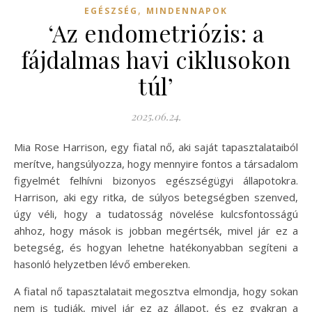
,
EGÉSZSÉG
MINDENNAPOK
‘Az endometriózis: a
fájdalmas havi ciklusokon
túl’
2025.06.24.
Mia Rose Harrison, egy fiatal nő, aki saját tapasztalataiból
merítve, hangsúlyozza, hogy mennyire fontos a társadalom
figyelmét felhívni bizonyos egészségügyi állapotokra.
Harrison, aki egy ritka, de súlyos betegségben szenved,
úgy véli, hogy a tudatosság növelése kulcsfontosságú
ahhoz, hogy mások is jobban megértsék, mivel jár ez a
betegség, és hogyan lehetne hatékonyabban segíteni a
hasonló helyzetben lévő embereken.
A fiatal nő tapasztalatait megosztva elmondja, hogy sokan
nem is tudják, mivel jár ez az állapot, és ez gyakran a