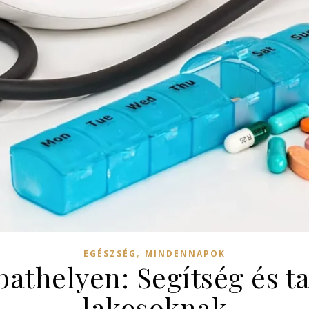
,
EGÉSZSÉG
MINDENNAPOK
athelyen: Segítség és ta
lakosoknak