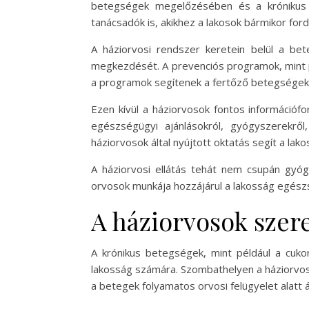
betegségek megelőzésében és a krónikus 
tanácsadók is, akikhez a lakosok bármikor ford
A háziorvosi rendszer keretein belül a be
megkezdését. A prevenciós programok, mint p
a programok segítenek a fertőző betegségek
Ezen kívül a háziorvosok fontos információf
egészségügyi ajánlásokról, gyógyszerekrő
háziorvosok által nyújtott oktatás segít a 
A háziorvosi ellátás tehát nem csupán gyó
orvosok munkája hozzájárul a lakosság egészs
A háziorvosok szer
A krónikus betegségek, mint például a cuko
lakosság számára. Szombathelyen a háziorvos
a betegek folyamatos orvosi felügyelet alatt 