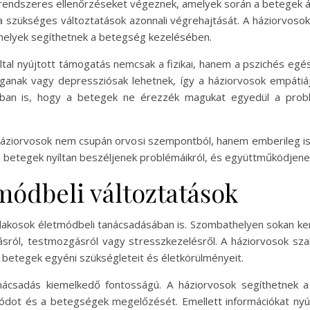
endszeres ellenőrzéseket végeznek, amelyek során a betegek áll
 a szükséges változtatások azonnali végrehajtását. A háziorvosok
amelyek segíthetnek a betegség kezelésében.
ltal nyújtott támogatás nemcsak a fizikai, hanem a pszichés egé
nganak vagy depressziósak lehetnek, így a háziorvosok empáti
bban is, hogy a betegek ne érezzék magukat egyedül a prob
áziorvosok nem csupán orvosi szempontból, hanem emberileg is
y a betegek nyíltan beszéljenek problémáikról, és együttműködjen
módbeli változtatások
 lakosok életmódbeli tanácsadásában is. Szombathelyen sokan k
ásról, testmozgásról vagy stresszkezelésről. A háziorvosok s
a betegek egyéni szükségleteit és életkörülményeit.
nácsadás kiemelkedő fontosságú. A háziorvosok segíthetnek a
dot és a betegségek megelőzését. Emellett információkat nyújt