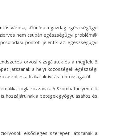
lentős városa, különösen gazdag egészségügyi
a háziorvos nem csupán egészségügyi problémák
pcsolódási pontot jelentik az egészségügyi
endszeres orvosi vizsgálatok és a megfelelő
epet játszanak a helyi közösségek egészségi
ozásról és a fizikai aktivitás fontosságáról.
émákkal foglalkozzanak. A Szombathelyen élő
 is hozzájárulnak a betegek gyógyulásához és
áziorvosok elsődleges szerepet játszanak a