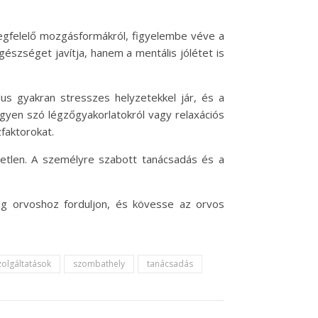
egfelelő mozgásformákról, figyelembe véve a
észséget javítja, hanem a mentális jólétet is
lus gyakran stresszes helyzetekkel jár, és a
gyen szó légzőgyakorlatokról vagy relaxációs
faktorokat.
tlen. A személyre szabott tanácsadás és a
ig orvoshoz forduljon, és kövesse az orvos
zolgáltatások
szombathely
tanácsadás