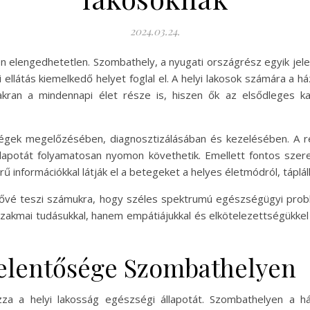
2024.03.24.
 elengedhetetlen. Szombathely, a nyugati országrész egyik je
i ellátás kiemelkedő helyet foglal el. A helyi lakosok számára 
ran a mindennapi élet része is, hiszen ők az elsődleges ka
égek megelőzésében, diagnosztizálásában és kezelésében. A r
lapotát folyamatosan nyomon követhetik. Emellett fontos szer
ű információkkal látják el a betegeket a helyes életmódról, táplálk
tővé teszi számukra, hogy széles spektrumú egészségügyi probl
akmai tudásukkal, hanem empátiájukkal és elkötelezettségükkel
 jelentősége Szombathelyen
zza a helyi lakosság egészségi állapotát. Szombathelyen a h