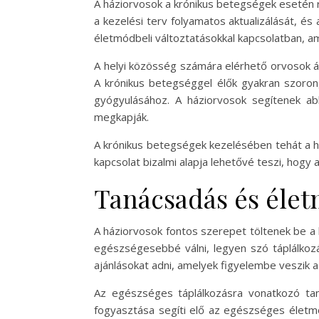
A háziorvosok a krónikus betegségek esetén r
a kezelési terv folyamatos aktualizálását, és
életmódbeli változtatásokkal kapcsolatban, 
A helyi közösség számára elérhető orvosok á
A krónikus betegséggel élők gyakran szoro
gyógyulásához. A háziorvosok segítenek a
megkapják.
A krónikus betegségek kezelésében tehát a h
kapcsolat bizalmi alapja lehetővé teszi, hog
Tanácsadás és élet
A háziorvosok fontos szerepet töltenek be a
egészségesebbé válni, legyen szó táplálkoz
ajánlásokat adni, amelyek figyelembe veszik 
Az egészséges táplálkozásra vonatkozó ta
fogyasztása segíti elő az egészséges életmó