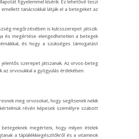
apotát figyelemmel kísérik. Ez lehetővé teszi
 emellett tanácsokkal látják el a betegeket az
szség megőrzésében is kulcsszerepet játszik.
ája és megértése elengedhetetlen a betegek
lémáikkal, és hogy a szükséges támogatást
 jelentős szerepet játszanak. Az orvos-beteg
ek az orvosukkal a gyógyulás érdekében.
eresnek meg orvosokat, hogy segítsenek nekik
zakértelmük révén képesek személyre szabott
 betegeknek megérteni, hogy milyen ételek
anak a táplálékkiegészítőkről és a vitaminok