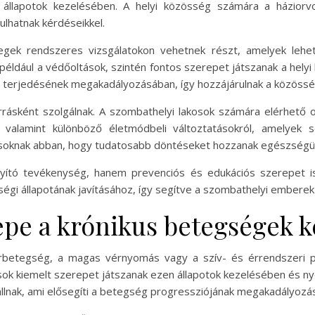
állapotok kezelésében. A helyi közösség számára a házior
ulhatnak kérdéseikkel.
tegek rendszeres vizsgálatokon vehetnek részt, amelyek lehet
éldául a védőoltások, szintén fontos szerepet játszanak a he
 terjedésének megakadályozásában, így hozzájárulnak a közössé
orrásként szolgálnak. A szombathelyi lakosok számára elérhető 
l, valamint különböző életmódbeli változtatásokról, amelye
lakosoknak abban, hogy tudatosabb döntéseket hozzanak egészség
gyító tevékenység, hanem prevenciós és edukációs szerepet is
égi állapotának javításához, így segítve a szombathelyi emberek
epe a krónikus betegségek 
rbetegség, a magas vérnyomás vagy a szív- és érrendszeri pr
ok kiemelt szerepet játszanak ezen állapotok kezelésében és ny
állnak, ami elősegíti a betegség progressziójának megakadályozás