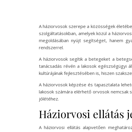
A háziorvosok szerepe a közösségek életében
szolgáltatásokban, amelyek közül a háziorvos
megoldásában nyújt segítséget, hanem gyak
rendszerrel.
A háziorvosok segítik a betegeket a betegs
tanácsadás révén a lakosok egészségügyi ál
kultúrájának fejlesztésében is, hiszen szakszer
A háziorvosok képzése és tapasztalata lehe
lakosok számára elérhető orvosok nemcsak sz
jólétéhez.
Háziorvosi ellátás
A háziorvosi ellátás alapvetően meghatáro