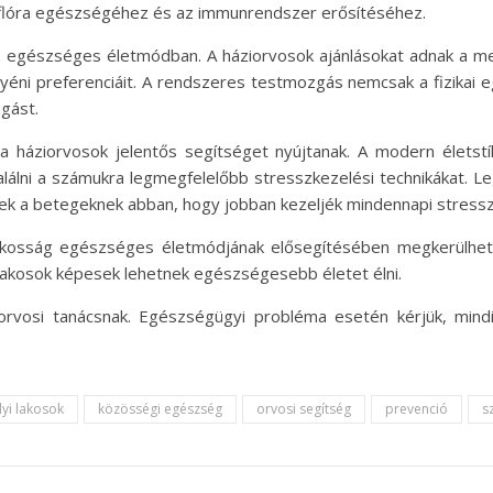
élflóra egészségéhez és az immunrendszer erősítéséhez.
az egészséges életmódban. A háziorvosok ajánlásokat adnak a m
yéni preferenciáit. A rendszeres testmozgás nemcsak a fizikai eg
gást.
 a háziorvosok jelentős segítséget nyújtanak. A modern életstí
álni a számukra legmegfelelőbb stresszkezelési technikákat. Le
tnek a betegeknek abban, hogy jobban kezeljék mindennapi stressz
kosság egészséges életmódjának elősegítésében megkerülhete
akosok képesek lehetnek egészségesebb életet élni.
orvosi tanácsnak. Egészségügyi probléma esetén kérjük, mind
lyi lakosok
közösségi egészség
orvosi segítség
prevenció
s