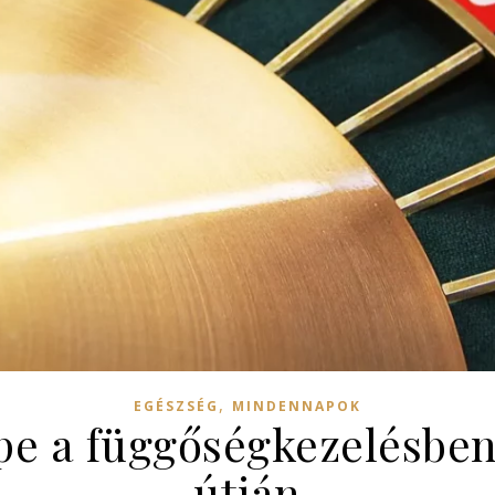
,
EGÉSZSÉG
MINDENNAPOK
e a függőségkezelésben
útján