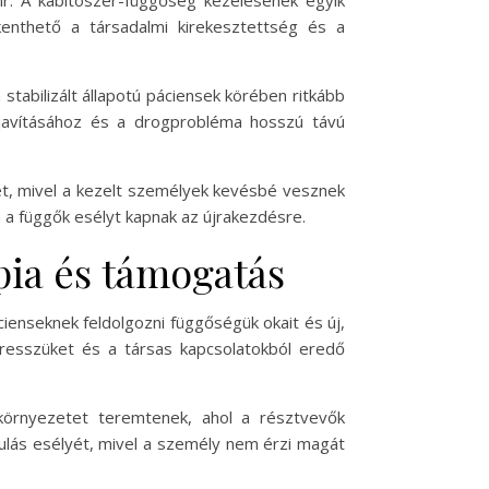
. A kábítószer-függőség kezelésének egyik
enthető a társadalmi kirekesztettség és a
abilizált állapotú páciensek körében ritkább
javításához és a drogprobléma hosszú távú
et, mivel a kezelt személyek kevésbé vesznek
 a függők esélyt kapnak az újrakezdésre.
pia és támogatás
enseknek feldolgozni függőségük okait és új,
tresszüket és a társas kapcsolatokból eredő
környezetet teremtenek, ahol a résztvevők
ulás esélyét, mivel a személy nem érzi magát