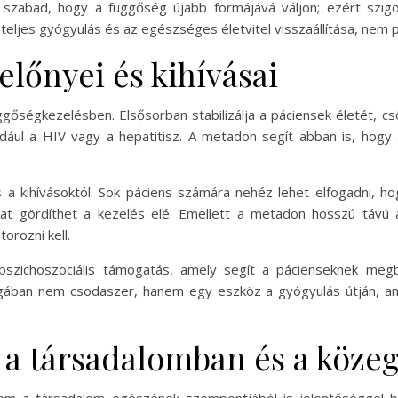
abad, hogy a függőség újabb formájává váljon; ezért szigor
 teljes gyógyulás és az egészséges életvitel visszaállítása, nem 
lőnyei és kihívásai
gőségkezelésben. Elsősorban stabilizálja a páciensek életét, c
ául a HIV vagy a hepatitisz. A metadon segít abban is, hogy 
kihívásoktól. Sok páciens számára nehéz lehet elfogadni, ho
at gördíthet a kezelés elé. Emellett a metadon hosszú távú 
orozni kell.
pszichoszociális támogatás, amely segít a pácienseknek megb
magában nem csodaszer, hanem egy eszköz a gyógyulás útján, a
 a társadalomban és a köze