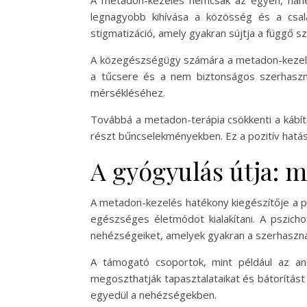
A metadon-kezelés nemcsak az egyén, hane
legnagyobb kihívása a közösség és a csal
stigmatizáció, amely gyakran sújtja a függő s
A közegészségügy számára a metadon-kezelés 
a tűcsere és a nem biztonságos szerhaszn
mérsékléséhez.
Továbbá a metadon-terápia csökkenti a kábít
részt bűncselekményekben. Ez a pozitív hatás
A gyógyulás útja: 
A metadon-kezelés hatékony kiegészítője a p
egészséges életmódot kialakítani. A pszich
nehézségeiket, amelyek gyakran a szerhasznál
A támogató csoportok, mint például az an
megoszthatják tapasztalataikat és bátorítás
egyedül a nehézségekben.