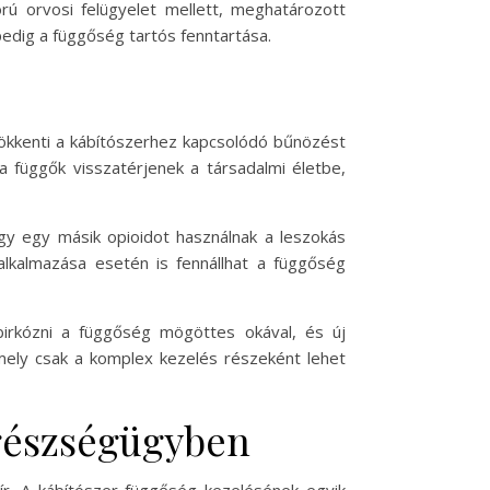
ú orvosi felügyelet mellett, meghatározott
pedig a függőség tartós fenntartása.
sökkenti a kábítószerhez kapcsolódó bűnözést
a függők visszatérjenek a társadalmi életbe,
gy egy másik opioidot használnak a leszokás
alkalmazása esetén is fennállhat a függőség
irkózni a függőség mögöttes okával, és új
mely csak a komplex kezelés részeként lehet
gészségügyben