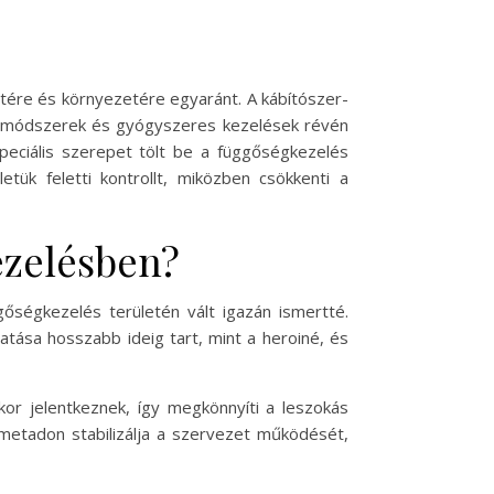
tére és környezetére egyaránt. A kábítószer-
iás módszerek és gyógyszeres kezelések révén
peciális szerepet tölt be a függőségkezelés
tük feletti kontrollt, miközben csökkenti a
ezelésben?
gőségkezelés területén vált igazán ismertté.
tása hosszabb ideig tart, mint a heroiné, és
kor jelentkeznek, így megkönnyíti a leszokás
 metadon stabilizálja a szervezet működését,