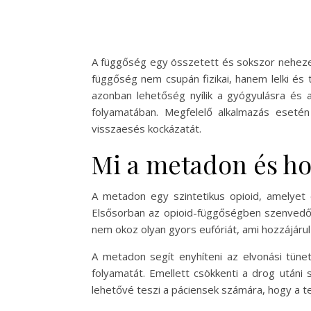
A függőség egy összetett és sokszor nehezen
függőség nem csupán fizikai, hanem lelki és
azonban lehetőség nyílik a gyógyulásra és 
folyamatában. Megfelelő alkalmazás esetén 
visszaesés kockázatát.
Mi a metadon és h
A metadon egy szintetikus opioid, amelyet e
Elsősorban az opioid-függőségben szenvedők,
nem okoz olyan gyors eufóriát, ami hozzájárul
A metadon segít enyhíteni az elvonási tünet
folyamatát. Emellett csökkenti a drog utáni
lehetővé teszi a páciensek számára, hogy a t