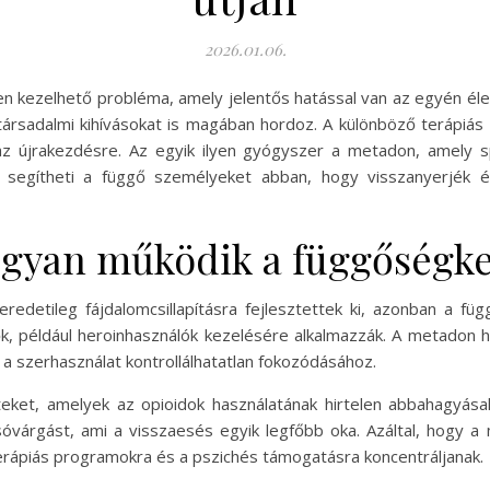
2026.01.06.
 kezelhető probléma, amely jelentős hatással van az egyén éle
 társadalmi kihívásokat is magában hordoz. A különböző teráp
az újrakezdésre. Az egyik ilyen gyógyszer a metadon, amely s
segítheti a függő személyeket abban, hogy visszanyerjék éle
ogyan működik a függőségk
redetileg fájdalomcsillapításra fejlesztettek ki, azonban a füg
 például heroinhasználók kezelésére alkalmazzák. A metadon ha
 a szerhasználat kontrollálhatatlan fokozódásához.
eket, amelyek az opioidok használatának hirtelen abbahagyása
 sóvárgást, ami a visszaesés egyik legfőbb oka. Azáltal, hogy a
erápiás programokra és a pszichés támogatásra koncentráljanak.