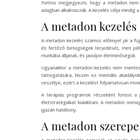
Fontos megjegyezni, hogy a metadon nem sz
adagban alkalmazzák. A kezelés célja mindig a
A metadon kezelés e
A metadon kezelés számos előnnyel jár a füg
és fertőző betegségek terjedését, mint péld
munkába álljanak, és javuljon életminőségük.
Ugyanakkor a metadon-kezelés nem mentes a 
támogatására, hiszen ez mentális akadályok
veszélye, ezért a kezelést folyamatosan monit
A terápiás programok részeként fontos a 
életstratégiákat kialakítani. A metadon ön
igazán hatékony.
A metadon szerepe