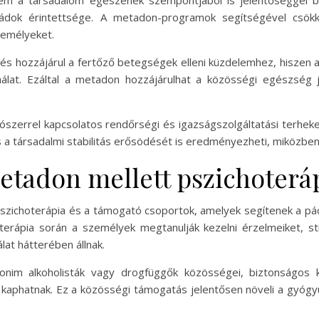
m a társadalom egészének szempontjából is jelentőséggel bír
ádok érintettsége. A metadon-programok segítségével csökk
zemélyeket.
hozzájárul a fertőző betegségek elleni küzdelemhez, hiszen a st
álat. Ezáltal a metadon hozzájárulhat a közösségi egészség 
ószerrel kapcsolatos rendőrségi és igazságszolgáltatási terhek
 a társadalmi stabilitás erősödését is eredményezheti, miközben
metadon mellett pszichoterá
szichoterápia és a támogató csoportok, amelyek segítenek a páci
oterápia során a személyek megtanulják kezelni érzelmeiket, s
at hátterében állnak.
onim alkoholisták vagy drogfüggők közösségei, biztonságos 
t kaphatnak. Ez a közösségi támogatás jelentősen növeli a gyógy