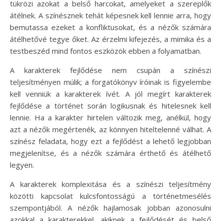
tükrözi azokat a belső harcokat, amelyeket a szereplők
átélnek. A színésznek tehát képesnek kell lennie arra, hogy
bemutassa ezeket a konfliktusokat, és a nézők számára
átélhetővé tegye őket. Az érzelmi kifejezés, a mimika és a
testbeszéd mind fontos eszközök ebben a folyamatban.
A karakterek fejlődése nem csupán a színészi
teljesítményen múlik; a forgatókönyv íróinak is figyelembe
kell venniük a karakterek ívét. A jól megírt karakterek
fejlődése a történet során logikusnak és hitelesnek kell
lennie. Ha a karakter hirtelen változik meg, anélkül, hogy
azt a nézők megértenék, az könnyen hiteltelenné válhat. A
színész feladata, hogy ezt a fejlődést a lehető legjobban
megjelenítse, és a nézők számára érthető és átélhető
legyen.
A karakterek komplexitása és a színészi teljesítmény
közötti kapcsolat kulcsfontosságú a történetmesélés
szempontjából. A nézők hajlamosak jobban azonosulni
azokkal a karakterekkel, akiknek a fejlődését és belső