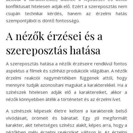
konfliktusait hitelesen adják elő. Ezért a szereposztás nem
csupán technikai kérdés, hanem az érzelmi hatás
szempontjából is döntő fontosságú.
A nézők érzései és a
szereposztás hatása
A szereposztás hatása a nézők érzéseire rendkívül fontos
aspektus a filmek és színházi produkciók világában. A nézők
érzelmi reakciói nagymértékben függenek attól, hogy
mennyire tudják azonosítani magukat a karakterekkel. Ha a
színészek hitelesen adják elő a karaktereiket, akkor a
nézők könnyebben átélik a történetet és az érzelmi ívet.
A színészek képesek életre kelteni a karaktereik belső
vívódásait, örömeit és bánatait. Egy jól megformált
karakter, akit tehetséges színész alakít, képes arra, hogy a
nézőkben mély érzelmi reakciókat váltson ki. Az érzelmi