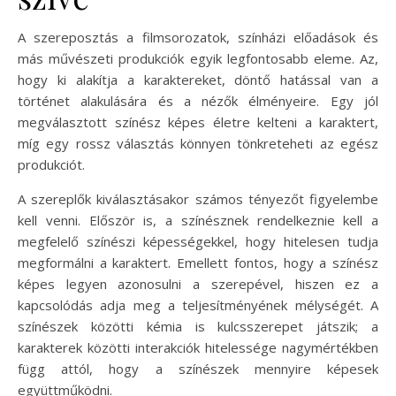
A szereposztás a filmsorozatok, színházi előadások és
más művészeti produkciók egyik legfontosabb eleme. Az,
hogy ki alakítja a karaktereket, döntő hatással van a
történet alakulására és a nézők élményeire. Egy jól
megválasztott színész képes életre kelteni a karaktert,
míg egy rossz választás könnyen tönkreteheti az egész
produkciót.
A szereplők kiválasztásakor számos tényezőt figyelembe
kell venni. Először is, a színésznek rendelkeznie kell a
megfelelő színészi képességekkel, hogy hitelesen tudja
megformálni a karaktert. Emellett fontos, hogy a színész
képes legyen azonosulni a szerepével, hiszen ez a
kapcsolódás adja meg a teljesítményének mélységét. A
színészek közötti kémia is kulcsszerepet játszik; a
karakterek közötti interakciók hitelessége nagymértékben
függ attól, hogy a színészek mennyire képesek
együttműködni.