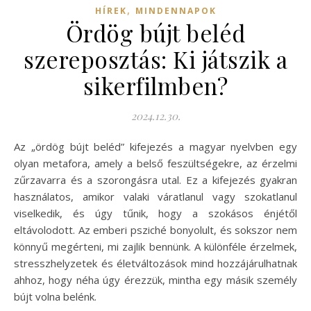
,
HÍREK
MINDENNAPOK
Ördög bújt beléd
szereposztás: Ki játszik a
sikerfilmben?
2024.12.30.
Az „ördög bújt beléd” kifejezés a magyar nyelvben egy
olyan metafora, amely a belső feszültségekre, az érzelmi
zűrzavarra és a szorongásra utal. Ez a kifejezés gyakran
használatos, amikor valaki váratlanul vagy szokatlanul
viselkedik, és úgy tűnik, hogy a szokásos énjétől
eltávolodott. Az emberi psziché bonyolult, és sokszor nem
könnyű megérteni, mi zajlik bennünk. A különféle érzelmek,
stresszhelyzetek és életváltozások mind hozzájárulhatnak
ahhoz, hogy néha úgy érezzük, mintha egy másik személy
bújt volna belénk.