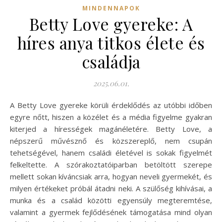
MINDENNAPOK
Betty Love gyereke: A
híres anya titkos élete és
családja
2025.06.01.
A Betty Love gyereke körüli érdeklődés az utóbbi időben
egyre nőtt, hiszen a közélet és a média figyelme gyakran
kiterjed a hírességek magánéletére. Betty Love, a
népszerű művésznő és közszereplő, nem csupán
tehetségével, hanem családi életével is sokak figyelmét
felkeltette. A szórakoztatóiparban betöltött szerepe
mellett sokan kíváncsiak arra, hogyan neveli gyermekét, és
milyen értékeket próbál átadni neki. A szülőség kihívásai, a
munka és a család közötti egyensúly megteremtése,
valamint a gyermek fejlődésének támogatása mind olyan