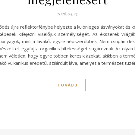
2026.04.25.
ődés újra reflektorfénybe helyezte a különleges ásványokat és k
épesek kifejezni viselőjük személyiségét. Az ékszerek világ
apanyagok, mint a lávakő, egyre népszerűbbek. Nem csupán deko
szettel, egyfajta organikus hitelességet sugároznak. Az olyan 
 nem véletlen, hogy egyre többen keresik azokat, akikben a termé
akő vulkanikus eredetű, szilárdult láva, amelyet a természet tüz
TOVÁBB