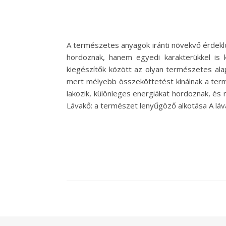
A természetes anyagok iránti növekvő érdekl
hordoznak, hanem egyedi karakterükkel is k
kiegészítők között az olyan természetes al
mert mélyebb összeköttetést kínálnak a termé
lakozik, különleges energiákat hordoznak, és
Lávakő: a természet lenyűgöző alkotása A láv