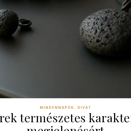
,
MINDENNAPOK
DIVAT
ek természetes karakter
megjelenésért