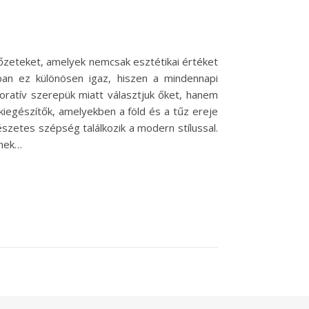
őzeteket, amelyek nemcsak esztétikai értéket
ában ez különösen igaz, hiszen a mindennapi
ratív szerepük miatt választjuk őket, hanem
kiegészítők, amelyekben a föld és a tűz ereje
szetes szépség találkozik a modern stílussal.
ének…