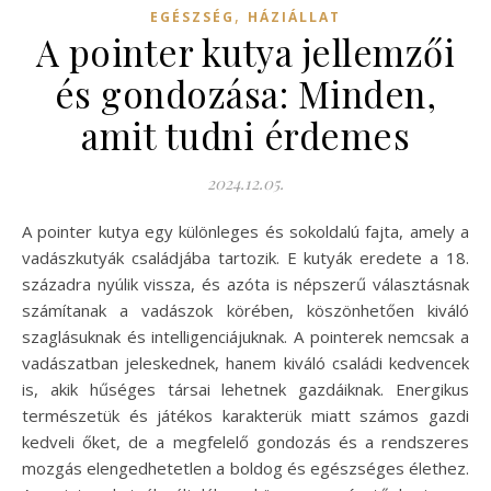
,
EGÉSZSÉG
HÁZIÁLLAT
A pointer kutya jellemzői
és gondozása: Minden,
amit tudni érdemes
2024.12.05.
A pointer kutya egy különleges és sokoldalú fajta, amely a
vadászkutyák családjába tartozik. E kutyák eredete a 18.
századra nyúlik vissza, és azóta is népszerű választásnak
számítanak a vadászok körében, köszönhetően kiváló
szaglásuknak és intelligenciájuknak. A pointerek nemcsak a
vadászatban jeleskednek, hanem kiváló családi kedvencek
is, akik hűséges társai lehetnek gazdáiknak. Energikus
természetük és játékos karakterük miatt számos gazdi
kedveli őket, de a megfelelő gondozás és a rendszeres
mozgás elengedhetetlen a boldog és egészséges élethez.