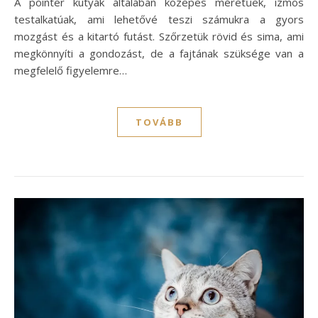
A pointer kutyák általában közepes méretűek, izmos
testalkatúak, ami lehetővé teszi számukra a gyors
mozgást és a kitartó futást. Szőrzetük rövid és sima, ami
megkönnyíti a gondozást, de a fajtának szüksége van a
megfelelő figyelemre…
TOVÁBB