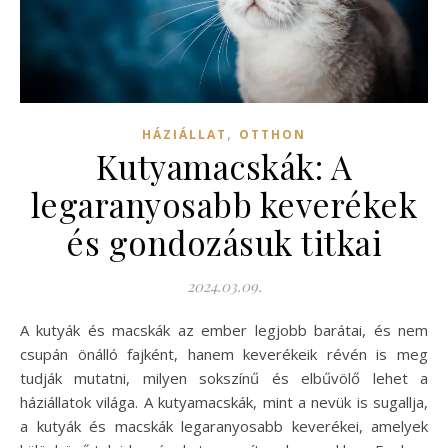
,
HÁZIÁLLAT
OTTHON
Kutyamacskák: A
legaranyosabb keverékek
és gondozásuk titkai
2024.03.09.
A kutyák és macskák az ember legjobb barátai, és nem
csupán önálló fajként, hanem keverékeik révén is meg
tudják mutatni, milyen sokszínű és elbűvölő lehet a
háziállatok világa. A kutyamacskák, mint a nevük is sugallja,
a kutyák és macskák legaranyosabb keverékei, amelyek