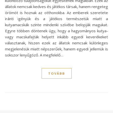
különböző tulajdonságokat egyesítenek magukban. Ezek az
állatok nemcsak kedves és játékos társak, hanem rengeteg
örömöt is hoznak az otthonokba. Az emberek szeretete
iránti igényük és a játékos természetük miatt a
kutyamacskák szinte mindenki szívébe belopják magukat.
Egyre többen döntenek úgy, hogy a hagyományos kutya-
vagy macskafajták helyett inkább egyedi keverékeket
választanak, hiszen ezek az állatok nemcsak különleges
megjelenésük miatt népszerűek, hanem egyedi jellemük is
sokszor lenyűgöző. A megfelelő…
TOVÁBB