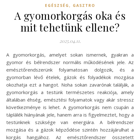
,
EGÉSZSÉG
GASZTRO
A gyomorkorgás oka és
mit tehetünk ellene?
2025.04.11.
A gyomorkorgás, amelyet sokan ismernek, gyakran a
gyomor és bélrendszer normális működésének jele. Az
emésztőrendszerünk folyamatosan dolgozik, és a
gyomorban lévő ételek, gázok és folyadékok mozgása
okozhatja ezt a hangot. Noha sokan zavarónak találják, a
gyomorkorgás a testünk természetes reakciója, amely
általában éhség, emésztési folyamatok vagy akár stressz
következménye is lehet. A gyomorkorgás nem csupán a
táplálék hiányának jele, hanem arra is figyelmeztet, hogy a
testünknek szüksége van energiára. A bélrendszer
mozgása és a gázok képződése szintén hozzájárulhat a
korgás hangjához. Az emésztőrendszer összetett