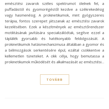
emésztési zavarok széles spektrumot ölelnek fel, a
puffadástól és gyomorégéstől kezdve a székrekedésig
vagy hasmenésig. A prokinetikumok, mint gyógyszeres
terápia, fontos szerepet játszanak az emésztési zavarok
kezelésében. Ezek a készítmények az emésztőrendszer
motilitásának javítására specializálódtak, segítve ezzel a
táplálék gyorsabb és hatékonyabb feldolgozását. A
prokinetikumok hatásmechanizmusa általában a gyomor és
a bélmozgások serkentésére épül, ezáltal csökkentve a
kellemetlen tüneteket. A cikk célja, hogy bemutassa a
prokinetikumok működését és alkalmazását az emésztési…
TOVÁBB