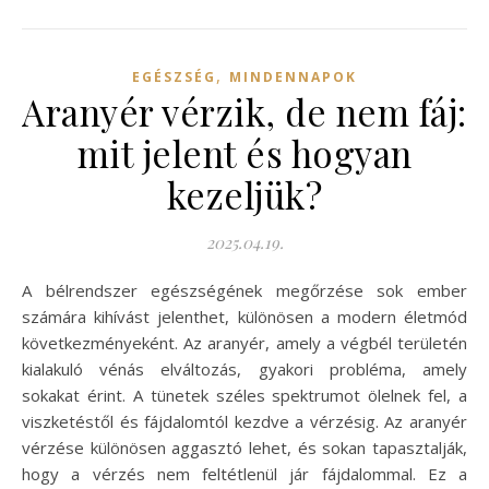
,
EGÉSZSÉG
MINDENNAPOK
Aranyér vérzik, de nem fáj:
mit jelent és hogyan
kezeljük?
2025.04.19.
A bélrendszer egészségének megőrzése sok ember
számára kihívást jelenthet, különösen a modern életmód
következményeként. Az aranyér, amely a végbél területén
kialakuló vénás elváltozás, gyakori probléma, amely
sokakat érint. A tünetek széles spektrumot ölelnek fel, a
viszketéstől és fájdalomtól kezdve a vérzésig. Az aranyér
vérzése különösen aggasztó lehet, és sokan tapasztalják,
hogy a vérzés nem feltétlenül jár fájdalommal. Ez a