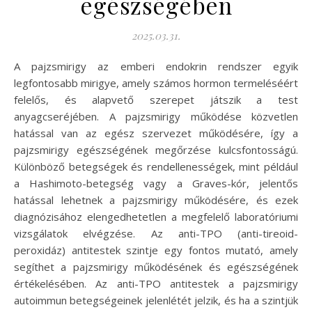
egészségében
2025.03.31.
A pajzsmirigy az emberi endokrin rendszer egyik
legfontosabb mirigye, amely számos hormon termeléséért
felelős, és alapvető szerepet játszik a test
anyagcseréjében. A pajzsmirigy működése közvetlen
hatással van az egész szervezet működésére, így a
pajzsmirigy egészségének megőrzése kulcsfontosságú.
Különböző betegségek és rendellenességek, mint például
a Hashimoto-betegség vagy a Graves-kór, jelentős
hatással lehetnek a pajzsmirigy működésére, és ezek
diagnózisához elengedhetetlen a megfelelő laboratóriumi
vizsgálatok elvégzése. Az anti-TPO (anti-tireoid-
peroxidáz) antitestek szintje egy fontos mutató, amely
segíthet a pajzsmirigy működésének és egészségének
értékelésében. Az anti-TPO antitestek a pajzsmirigy
autoimmun betegségeinek jelenlétét jelzik, és ha a szintjük