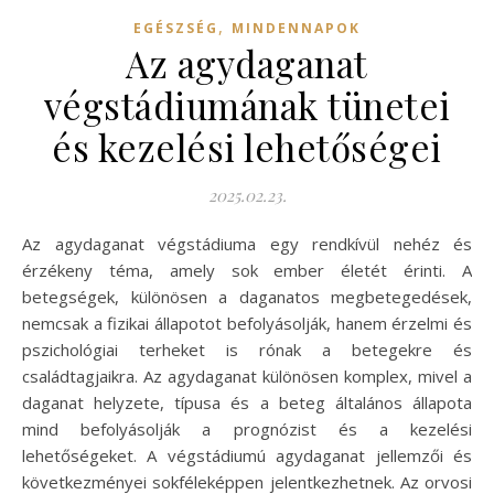
,
EGÉSZSÉG
MINDENNAPOK
Az agydaganat
végstádiumának tünetei
és kezelési lehetőségei
2025.02.23.
Az agydaganat végstádiuma egy rendkívül nehéz és
érzékeny téma, amely sok ember életét érinti. A
betegségek, különösen a daganatos megbetegedések,
nemcsak a fizikai állapotot befolyásolják, hanem érzelmi és
pszichológiai terheket is rónak a betegekre és
családtagjaikra. Az agydaganat különösen komplex, mivel a
daganat helyzete, típusa és a beteg általános állapota
mind befolyásolják a prognózist és a kezelési
lehetőségeket. A végstádiumú agydaganat jellemzői és
következményei sokféleképpen jelentkezhetnek. Az orvosi