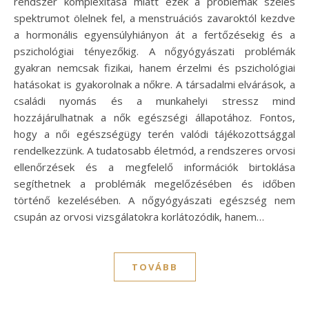
rendszer komplexitása miatt ezek a problémák széles
spektrumot ölelnek fel, a menstruációs zavaroktól kezdve
a hormonális egyensúlyhiányon át a fertőzésekig és a
pszichológiai tényezőkig. A nőgyógyászati problémák
gyakran nemcsak fizikai, hanem érzelmi és pszichológiai
hatásokat is gyakorolnak a nőkre. A társadalmi elvárások, a
családi nyomás és a munkahelyi stressz mind
hozzájárulhatnak a nők egészségi állapotához. Fontos,
hogy a női egészségügy terén valódi tájékozottsággal
rendelkezzünk. A tudatosabb életmód, a rendszeres orvosi
ellenőrzések és a megfelelő információk birtoklása
segíthetnek a problémák megelőzésében és időben
történő kezelésében. A nőgyógyászati egészség nem
csupán az orvosi vizsgálatokra korlátozódik, hanem…
TOVÁBB