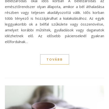
Bélelzáródás okai idős korban A bélelzáródás az
emésztőrendszer olyan állapota, amikor a bél áthaladása
részben vagy teljesen akadályozottá válik. Idős korban
több tényező is hozzájárulhat a kialakulásához. Az egyik
leggyakoribb ok a bélfal szűkülete vagy összenövése,
amelyet korábbi műtétek, gyulladások vagy daganatok
idézhetnek elő. Az idősebb pácienseknél gyakran
előfordulnak…
TOVÁBB