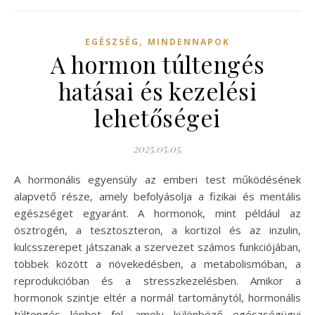
,
EGÉSZSÉG
MINDENNAPOK
A hormon túltengés
hatásai és kezelési
lehetőségei
2025.05.05.
A hormonális egyensúly az emberi test működésének
alapvető része, amely befolyásolja a fizikai és mentális
egészséget egyaránt. A hormonok, mint például az
ösztrogén, a tesztoszteron, a kortizol és az inzulin,
kulcsszerepet játszanak a szervezet számos funkciójában,
többek között a növekedésben, a metabolismóban, a
reprodukcióban és a stresszkezelésben. Amikor a
hormonok szintje eltér a normál tartománytól, hormonális
túltengés léphet fel, amely különböző egészségügyi