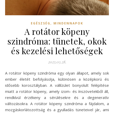
,
EGÉSZSÉG
MINDENNAPOK
A rotátor köpeny
szindróma: tünetek, okok
és kezelési lehetőségek
2025.03.28.
A rotátor köpeny szindróma egy olyan állapot, amely sok
ember életét befolyásolja, különösen a középkorú és
idősebb korosztályban. A vállízület bonyolult felépítése
miatt a rotátor köpeny, amely izom- és ínszövetekből áll,
rendkívül érzékeny a sérülésekre és a degeneratív
változásokra. A rotátor köpeny szindróma a fájdalom, a
mozgáskorlátozottság és a gyulladás tüneteivel jár, ami