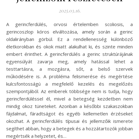
2025.03.16.
A gerincferdülés, orvosi értelemben scoliosis, a
gerincoszlop kóros elváltozása, amely során a gerinc
oldalirányban görbül. Ez a rendellenesség különböző
életkorokban és okok miatt alakulhat ki, és szinte minden
embert érinthet. A gerincferdülés a gerinc struktúrájának
egyensúlyát zavarja meg, amely hatással lehet a
testtartásra, a mozgásra, sőt, a belső szervek
működésére is. A probléma felismerése és megértése
kulcsfontosságú a megfelelő kezelés és megelőzés
szempontjából. Az emberek többsége nem is tudja, hogy
gerincferdüléssel él, mivel a betegség kezdetben nem
mindig okoz tüneteket. Azonban a későbbi szakaszokban
fájdalmat, fáradtságot és egyéb kellemetlen érzéseket
okozhat. A gerincferdülés típusai és jellemzőik ismerete
segíthet abban, hogy a betegek és a hozzátartozók jobban
megértsék a helyzetet, és…