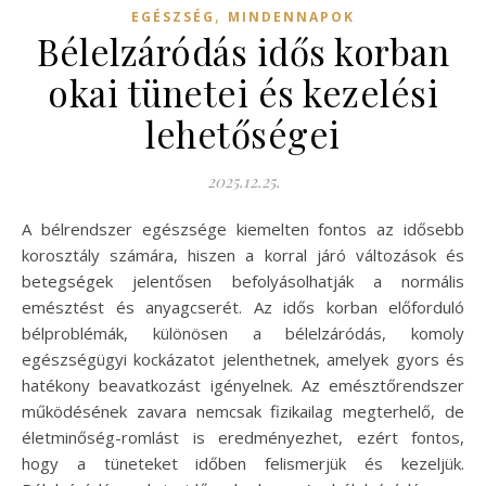
,
EGÉSZSÉG
MINDENNAPOK
Bélelzáródás idős korban
okai tünetei és kezelési
lehetőségei
2025.12.25.
A bélrendszer egészsége kiemelten fontos az idősebb
korosztály számára, hiszen a korral járó változások és
betegségek jelentősen befolyásolhatják a normális
emésztést és anyagcserét. Az idős korban előforduló
bélproblémák, különösen a bélelzáródás, komoly
egészségügyi kockázatot jelenthetnek, amelyek gyors és
hatékony beavatkozást igényelnek. Az emésztőrendszer
működésének zavara nemcsak fizikailag megterhelő, de
életminőség-romlást is eredményezhet, ezért fontos,
hogy a tüneteket időben felismerjük és kezeljük.