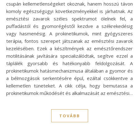
csupán kellemetlenségeket okoznak, hanem hosszú távon
komoly egészségügyi következményekkel is járhatnak. Az
emésztési zavarok széles spektrumot ölelnek fel, a
puffadástól és gyomorégéstől kezdve a székrekedésig
vagy hasmenésig. A prokinetikumok, mint gyógyszeres
terápia, fontos szerepet játszanak az emésztési zavarok
kezelésében. Ezek a készítmények az emésztőrendszer
motilitásának javítására specializálódtak, segítve ezzel a
táplálék gyorsabb és hatékonyabb feldolgozását. A
prokinetikumok hatásmechanizmusa általában a gyomor és
a bélmozgások serkentésére épül, ezáltal csökkentve a
kellemetlen tüneteket. A cikk célja, hogy bemutassa a
prokinetikumok működését és alkalmazását az emésztési…
TOVÁBB