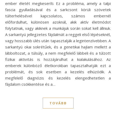
ember életét megkeseríti. Ez a probléma, amely a talpi
fascia gyulladásával és a sarkcsont körüli szövetek
túlterhelésével kapcsolatos, számos embernél
előfordulhat, különösen azoknál, akik aktív életmódot
folytatnak, vagy akiknek a munkájuk során sokat kell állniuk.
A sarkantyú jellegzetes fájdalmát a reggeli első lépéseknél,
vagy hosszabb ülés után tapasztalják a legintenzívebben. A
sarkantyú okai sokrétűek, és a genetikai hajlam mellett a
lábboltozat, a túlsúly, a nem megfelelő lábbeli és a túlzott
fizikai aktivitás is hozzájárulhat a kialakulásához. Az
emberek különböző életkorokban tapasztalhatják ezt a
problémát, és sok esetben a kezelés elhúzódik. A
megfelelő diagnózis és kezelés elengedhetetlen a
fájdalom csökkentése és a…
TOVÁBB