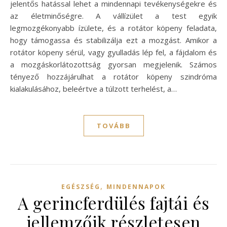
jelentős hatással lehet a mindennapi tevékenységekre és
az életminőségre. A vállízület a test egyik
legmozgékonyabb ízülete, és a rotátor köpeny feladata,
hogy támogassa és stabilizálja ezt a mozgást. Amikor a
rotátor köpeny sérül, vagy gyulladás lép fel, a fájdalom és
a mozgáskorlátozottság gyorsan megjelenik. Számos
tényező hozzájárulhat a rotátor köpeny szindróma
kialakulásához, beleértve a túlzott terhelést, a…
TOVÁBB
,
EGÉSZSÉG
MINDENNAPOK
A gerincferdülés fajtái és
jellemzőik részletesen