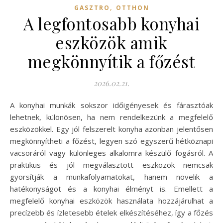
,
GASZTRO
OTTHON
A legfontosabb konyhai
eszközök amik
megkönnyítik a főzést
2026.02.21.
A konyhai munkák sokszor időigényesek és fárasztóak
lehetnek, különösen, ha nem rendelkezünk a megfelelő
eszközökkel. Egy jól felszerelt konyha azonban jelentősen
megkönnyítheti a főzést, legyen szó egyszerű hétköznapi
vacsoráról vagy különleges alkalomra készülő fogásról. A
praktikus és jól megválasztott eszközök nemcsak
gyorsítják a munkafolyamatokat, hanem növelik a
hatékonyságot és a konyhai élményt is. Emellett a
megfelelő konyhai eszközök használata hozzájárulhat a
precízebb és ízletesebb ételek elkészítéséhez, így a főzés