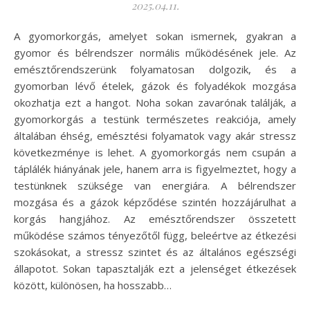
2025.04.11.
A gyomorkorgás, amelyet sokan ismernek, gyakran a
gyomor és bélrendszer normális működésének jele. Az
emésztőrendszerünk folyamatosan dolgozik, és a
gyomorban lévő ételek, gázok és folyadékok mozgása
okozhatja ezt a hangot. Noha sokan zavarónak találják, a
gyomorkorgás a testünk természetes reakciója, amely
általában éhség, emésztési folyamatok vagy akár stressz
következménye is lehet. A gyomorkorgás nem csupán a
táplálék hiányának jele, hanem arra is figyelmeztet, hogy a
testünknek szüksége van energiára. A bélrendszer
mozgása és a gázok képződése szintén hozzájárulhat a
korgás hangjához. Az emésztőrendszer összetett
működése számos tényezőtől függ, beleértve az étkezési
szokásokat, a stressz szintet és az általános egészségi
állapotot. Sokan tapasztalják ezt a jelenséget étkezések
között, különösen, ha hosszabb…