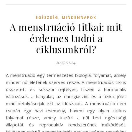
,
EGÉSZSÉG
MINDENNAPOK
A menstruáció titkai: mit
érdemes tudni a
ciklusunkról?
2025.01.24.
A menstruáció egy természetes biológiai folyamat, amely
minden nő életének szerves része. A menstruációs ciklus
összetett és sokszor rejtélyes, hiszen a hormonális
változások, a hangulat, az energiaszint és a fizikai jólét
mind befolyásolják ezt az időszakot. A menstruáció nem
csupán egy havi esemény, hanem egy olyan ciklikus
folyamat része, amely tükrözi a női test egészségi
állapotát és reproduktív rendszerének működését.
Miközben sok nő a menstruációt egy szükséges rosszként