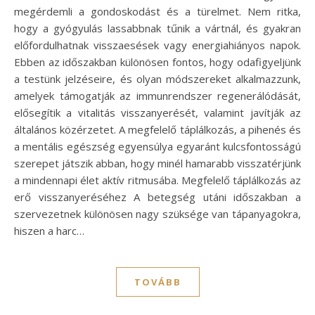
megérdemli a gondoskodást és a türelmet. Nem ritka,
hogy a gyógyulás lassabbnak tűnik a vártnál, és gyakran
előfordulhatnak visszaesések vagy energiahiányos napok.
Ebben az időszakban különösen fontos, hogy odafigyeljünk
a testünk jelzéseire, és olyan módszereket alkalmazzunk,
amelyek támogatják az immunrendszer regenerálódását,
elősegítik a vitalitás visszanyerését, valamint javítják az
általános közérzetet. A megfelelő táplálkozás, a pihenés és
a mentális egészség egyensúlya egyaránt kulcsfontosságú
szerepet játszik abban, hogy minél hamarabb visszatérjünk
a mindennapi élet aktív ritmusába. Megfelelő táplálkozás az
erő visszanyeréséhez A betegség utáni időszakban a
szervezetnek különösen nagy szüksége van tápanyagokra,
hiszen a harc…
TOVÁBB