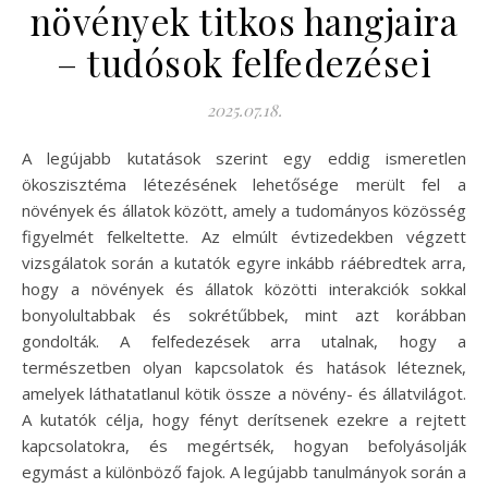
növények titkos hangjaira
– tudósok felfedezései
2025.07.18.
A legújabb kutatások szerint egy eddig ismeretlen
ökoszisztéma létezésének lehetősége merült fel a
növények és állatok között, amely a tudományos közösség
figyelmét felkeltette. Az elmúlt évtizedekben végzett
vizsgálatok során a kutatók egyre inkább ráébredtek arra,
hogy a növények és állatok közötti interakciók sokkal
bonyolultabbak és sokrétűbbek, mint azt korábban
gondolták. A felfedezések arra utalnak, hogy a
természetben olyan kapcsolatok és hatások léteznek,
amelyek láthatatlanul kötik össze a növény- és állatvilágot.
A kutatók célja, hogy fényt derítsenek ezekre a rejtett
kapcsolatokra, és megértsék, hogyan befolyásolják
egymást a különböző fajok. A legújabb tanulmányok során a