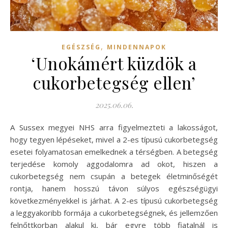
,
EGÉSZSÉG
MINDENNAPOK
‘Unokámért küzdök a
cukorbetegség ellen’
2025.06.06.
A Sussex megyei NHS arra figyelmezteti a lakosságot,
hogy tegyen lépéseket, mivel a 2-es típusú cukorbetegség
esetei folyamatosan emelkednek a térségben. A betegség
terjedése komoly aggodalomra ad okot, hiszen a
cukorbetegség nem csupán a betegek életminőségét
rontja, hanem hosszú távon súlyos egészségügyi
következményekkel is járhat. A 2-es típusú cukorbetegség
a leggyakoribb formája a cukorbetegségnek, és jellemzően
felnőttkorban alakul ki, bár egyre több fiatalnál is