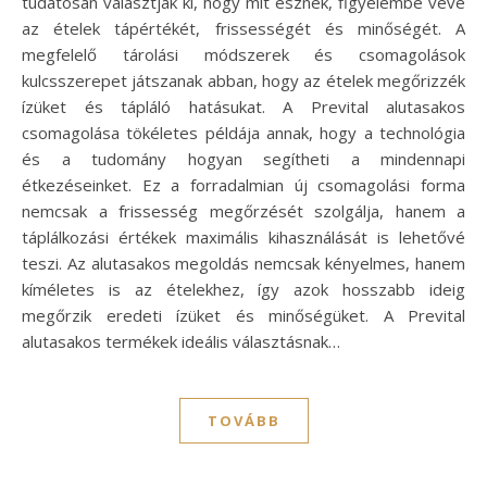
tudatosan választják ki, hogy mit esznek, figyelembe véve
az ételek tápértékét, frissességét és minőségét. A
megfelelő tárolási módszerek és csomagolások
kulcsszerepet játszanak abban, hogy az ételek megőrizzék
ízüket és tápláló hatásukat. A Prevital alutasakos
csomagolása tökéletes példája annak, hogy a technológia
és a tudomány hogyan segítheti a mindennapi
étkezéseinket. Ez a forradalmian új csomagolási forma
nemcsak a frissesség megőrzését szolgálja, hanem a
táplálkozási értékek maximális kihasználását is lehetővé
teszi. Az alutasakos megoldás nemcsak kényelmes, hanem
kíméletes is az ételekhez, így azok hosszabb ideig
megőrzik eredeti ízüket és minőségüket. A Prevital
alutasakos termékek ideális választásnak…
TOVÁBB