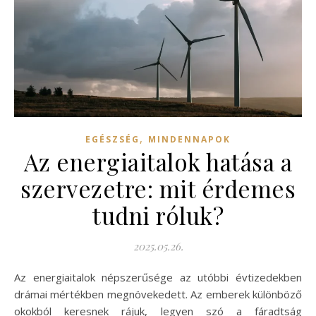
,
EGÉSZSÉG
MINDENNAPOK
Az energiaitalok hatása a
szervezetre: mit érdemes
tudni róluk?
2025.05.26.
Az energiaitalok népszerűsége az utóbbi évtizedekben
drámai mértékben megnövekedett. Az emberek különböző
okokból keresnek rájuk, legyen szó a fáradtság