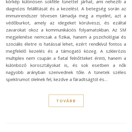
kórkép különösen sokféle tünettel járhat, ami nehezíti a
diagnózis felállítását és a kezelést. A betegség során az
immunrendszer tévesen támadja meg a myelint, azt a
védőburkot, amely az idegeket körülveszi, és ezáltal
zavarokat okoz a kommunikációs folyamatokban. Az SM
megjelenése nemcsak a fizikai, hanem a pszichológiai és
szociális életre is hatással lehet, ezért rendkívül fontos a
megfelelő kezelés és a támogató közeg. A szklerózis
multiplex nem csupán a fiatal felnőtteket érinti, hanem a
különböző korosztályokat is, és sok esetben a nők
nagyobb arányban szenvednek tőle. A tünetek széles
spektrumot ölelnek fel, kezdve a fáradtságtól és…
TOVÁBB