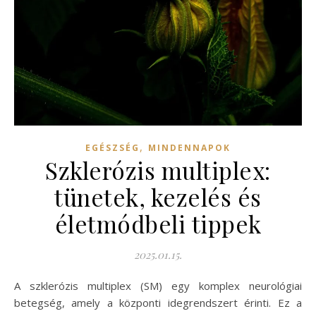
,
EGÉSZSÉG
MINDENNAPOK
Szklerózis multiplex:
tünetek, kezelés és
életmódbeli tippek
2025.01.15.
A szklerózis multiplex (SM) egy komplex neurológiai
betegség, amely a központi idegrendszert érinti. Ez a