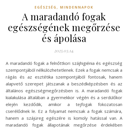
,
EGÉSZSÉG
MINDENNAPOK
A maradandó fogak
egészségének megőrzése
és ápolása
2025.03.14.
A maradandó fogak a felnőttkori szájhigiénia és egészség
szempontjából nélkülözhetetlenek. Ezek a fogak nemcsak a
rágás és az esztétika szempontjából fontosak, hanem
alapvető szerepet játszanak a beszédképzésben és az
általános egészségmegőrzésben is. A maradandó fogak
kialakulása általában a gyermekkor végén és a serdülőkor
elején kezdődik, amikor a tejfogak fokozatosan
cserélődnek le. Ez a folyamat nemcsak a fogak számára,
hanem a szájüreg egészére is komoly hatással van. A
maradandó fogak állapotának megőrzése érdekében