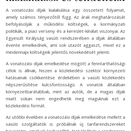
A vonatozási díjak kialakulása egy összetett folyamat,
amely számos tényezőtől függ. Az árak meghatározását
befolyásolják a működési költségek, a kormányzati
politikák, a piaci verseny és a kereslet-kínálat viszonyai. Az
Egyesült Királyság vasúti rendszerében a díjak általában
évente emelkednek, ami sok utazót aggaszt, mivel ez a
mindennapi költségeik jelentős növekedését jelenti.
A vonatozási díjak emelkedése mögött a fenntarthatósági
célok is állnak, hiszen a közlekedési szektor környezeti
hatásainak csökkentése érdekében a vasúti közlekedés
népszerűsítése kulcsfontosságú. A vonatok általában
környezetbarátabbak, mint az autók, de a magas díjak
miatt sokan nem engedhetik meg maguknak ezt a
közlekedési formát.
Az utóbbi években a vonatozási díjak emelkedése mellett a
vasúti szolgáltatók is próbálnak új tarifarendszereket