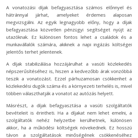
A vonatozási díjak befagyasztása számos előnnyel és
hátránnyal járhat, amelyeket érdemes alaposan
megvizsgálni. Az egyik legnagyobb előny, hogy a díjak
befagyasztása közvetlen pénzügyi segítséget nyújt az
utazóknak. Ez különösen fontos lehet a családok és a
munkavállalók számára, akiknek a napi ingázás költségei
jelentős terhet jelentenek.
A díjak stabilizálása hozzájárulhat a vasúti közlekedés
népszerűsítéséhez is, hiszen a kedvezőbb árak vonzóbbá
teszik a vonatozást. Ezzel párhuzamosan csökkenhet a
közlekedési dugók száma és a környezeti terhelés is, mivel
többen választhatják a vonatot az autózás helyett.
Másrészt, a díjak befagyasztása a vasúti szolgáltatók
bevételeit is érintheti. Ha a díjakat nem lehet emelni, a
szolgáltatók nehéz helyzetbe kerülhetnek, különösen
akkor, ha a működési költségek növekednek. Ez hosszú
távon a szolgáltatások minőségének csökkenéséhez