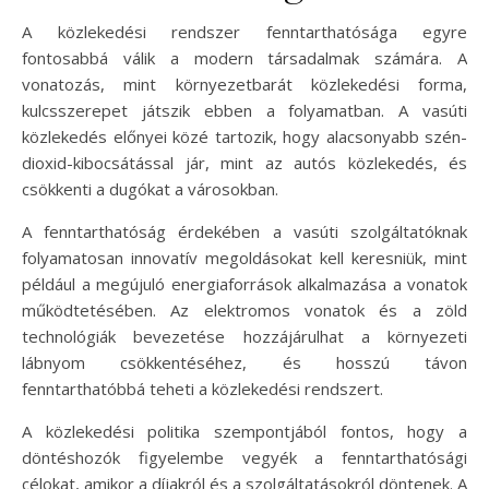
A közlekedési rendszer fenntarthatósága egyre
fontosabbá válik a modern társadalmak számára. A
vonatozás, mint környezetbarát közlekedési forma,
kulcsszerepet játszik ebben a folyamatban. A vasúti
közlekedés előnyei közé tartozik, hogy alacsonyabb szén-
dioxid-kibocsátással jár, mint az autós közlekedés, és
csökkenti a dugókat a városokban.
A fenntarthatóság érdekében a vasúti szolgáltatóknak
folyamatosan innovatív megoldásokat kell keresniük, mint
például a megújuló energiaforrások alkalmazása a vonatok
működtetésében. Az elektromos vonatok és a zöld
technológiák bevezetése hozzájárulhat a környezeti
lábnyom csökkentéséhez, és hosszú távon
fenntarthatóbbá teheti a közlekedési rendszert.
A közlekedési politika szempontjából fontos, hogy a
döntéshozók figyelembe vegyék a fenntarthatósági
célokat, amikor a díjakról és a szolgáltatásokról döntenek. A