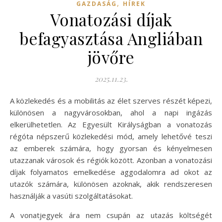
,
GAZDASÁG
HÍREK
Vonatozási díjak
befagyasztása Angliában
jövőre
2025.11.23.
A közlekedés és a mobilitás az élet szerves részét képezi,
különösen a nagyvárosokban, ahol a napi ingázás
elkerülhetetlen. Az Egyesült Királyságban a vonatozás
régóta népszerű közlekedési mód, amely lehetővé teszi
az emberek számára, hogy gyorsan és kényelmesen
utazzanak városok és régiók között. Azonban a vonatozási
díjak folyamatos emelkedése aggodalomra ad okot az
utazók számára, különösen azoknak, akik rendszeresen
használják a vasúti szolgáltatásokat.
A vonatjegyek ára nem csupán az utazás költségét