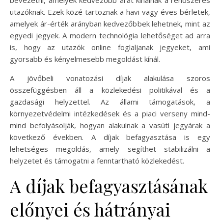
bevezetni, amelyek kedvezőbb árat kínálnak a rendszeres
utazóknak. Ezek közé tartoznak a havi vagy éves bérletek,
amelyek ár-érték arányban kedvezőbbek lehetnek, mint az
egyedi jegyek. A modern technológia lehetőséget ad arra
is, hogy az utazók online foglaljanak jegyeket, ami
gyorsabb és kényelmesebb megoldást kínál.
A jövőbeli vonatozási díjak alakulása szoros
összefüggésben áll a közlekedési politikával és a
gazdasági helyzettel. Az állami támogatások, a
környezetvédelmi intézkedések és a piaci verseny mind-
mind befolyásolják, hogyan alakulnak a vasúti jegyárak a
következő években. A díjak befagyasztása is egy
lehetséges megoldás, amely segíthet stabilizálni a
helyzetet és támogatni a fenntartható közlekedést.
A díjak befagyasztásának
előnyei és hátrányai