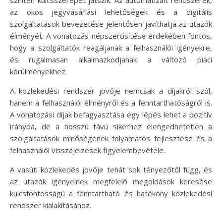
szintén kulcsszerepet játszik. Az automatizált rendszerek,
az okos jegyvásárlási lehetőségek és a digitális
szolgáltatások bevezetése jelentősen javíthatja az utazók
élményét. A vonatozás népszerűsítése érdekében fontos,
hogy a szolgáltatók reagáljanak a felhasználói igényekre,
és rugalmasan alkalmazkodjanak a változó piaci
körülményekhez.
A közlekedési rendszer jövője nemcsak a díjakról szól,
hanem a felhasználói élményről és a fenntarthatóságról is.
A vonatozási díjak befagyasztása egy lépés lehet a pozitív
irányba, de a hosszú távú sikerhez elengedhetetlen a
szolgáltatások minőségének folyamatos fejlesztése és a
felhasználói visszajelzések figyelembevétele.
A vasúti közlekedés jövője tehát sok tényezőtől függ, és
az utazók igényeinek megfelelő megoldások keresése
kulcsfontosságú a fenntartható és hatékony közlekedési
rendszer kialakításához.